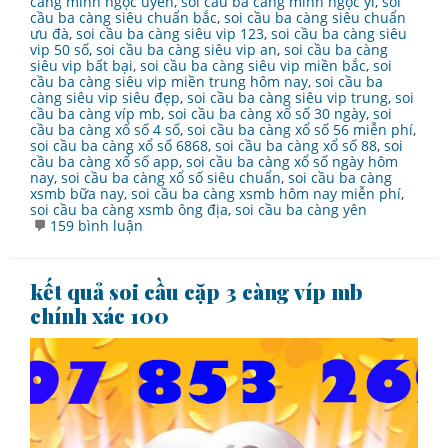
càng minh ngọc uyên
,
soi cầu ba càng minh ngọc yi
,
soi
cầu ba càng siêu chuẩn bắc
,
soi cầu ba càng siêu chuẩn
ưu đà
,
soi cầu ba càng siêu vip 123
,
soi cầu ba càng siêu
vip 50 số
,
soi cầu ba càng siêu vip an
,
soi cầu ba càng
siêu vip bất bại
,
soi cầu ba càng siêu vip miền bắc
,
soi
cầu ba càng siêu vip miền trung hôm nay
,
soi cầu ba
càng siêu vip siêu đẹp
,
soi cầu ba càng siêu vip trung
,
soi
cầu ba càng víp mb
,
soi cầu ba càng xổ số 30 ngày
,
soi
cầu ba càng xổ số 4 số
,
soi cầu ba càng xổ số 56 miễn phí
,
soi cầu ba càng xổ số 6868
,
soi cầu ba càng xổ số 88
,
soi
cầu ba càng xổ số app
,
soi cầu ba càng xổ số ngày hôm
nay
,
soi cầu ba càng xổ số siêu chuẩn
,
soi cầu ba càng
xsmb bữa nay
,
soi cầu ba càng xsmb hôm nay miễn phí
,
soi cầu ba càng xsmb ông địa
,
soi cầu ba càng yên
ở
159 bình luận
kết
quả
soi
kết quả soi cầu cặp 3 càng víp mb
cầu
ba
chính xác 100
càng
víp
mb
chính
xác
100