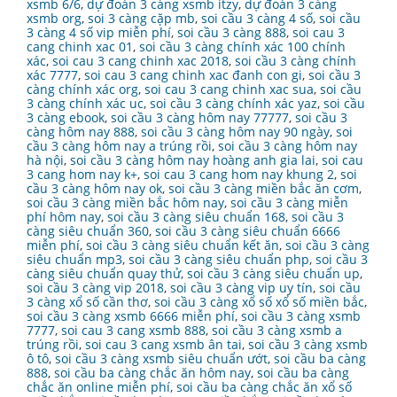
xsmb 6/6
,
dự đoán 3 càng xsmb itzy
,
dự đoán 3 càng
xsmb org
,
soi 3 càng cặp mb
,
soi cầu 3 càng 4 số
,
soi cầu
3 càng 4 số vip miễn phí
,
soi cầu 3 càng 888
,
soi cau 3
cang chinh xac 01
,
soi cầu 3 càng chính xác 100 chính
xác
,
soi cau 3 cang chinh xac 2018
,
soi cầu 3 càng chính
xác 7777
,
soi cau 3 cang chinh xac đanh con gi
,
soi cầu 3
càng chính xác org
,
soi cau 3 cang chinh xac sua
,
soi cầu
3 càng chính xác uc
,
soi cầu 3 càng chính xác yaz
,
soi cầu
3 càng ebook
,
soi cầu 3 càng hôm nay 77777
,
soi cầu 3
càng hôm nay 888
,
soi cầu 3 càng hôm nay 90 ngày
,
soi
cầu 3 càng hôm nay a trúng rồi
,
soi cầu 3 càng hôm nay
hà nội
,
soi cầu 3 càng hôm nay hoàng anh gia lai
,
soi cau
3 cang hom nay k+
,
soi cau 3 cang hom nay khung 2
,
soi
cầu 3 càng hôm nay ok
,
soi cầu 3 càng miền bắc ăn cơm
,
soi cầu 3 càng miền bắc hôm nay
,
soi cầu 3 càng miễn
phí hôm nay
,
soi cầu 3 càng siêu chuẩn 168
,
soi cầu 3
càng siêu chuẩn 360
,
soi cầu 3 càng siêu chuẩn 6666
miễn phí
,
soi cầu 3 càng siêu chuẩn kết ăn
,
soi cầu 3 càng
siêu chuẩn mp3
,
soi cầu 3 càng siêu chuẩn php
,
soi cầu 3
càng siêu chuẩn quay thử
,
soi cầu 3 càng siêu chuẩn up
,
soi cầu 3 càng vip 2018
,
soi cầu 3 càng vip uy tín
,
soi cầu
3 càng xổ số cần thơ
,
soi cầu 3 càng xổ số xổ số miền bắc
,
soi cầu 3 càng xsmb 6666 miễn phí
,
soi cầu 3 càng xsmb
7777
,
soi cau 3 cang xsmb 888
,
soi cầu 3 càng xsmb a
trúng rồi
,
soi cau 3 cang xsmb ân tai
,
soi cầu 3 càng xsmb
ô tô
,
soi cầu 3 càng xsmb siêu chuẩn ướt
,
soi cầu ba càng
888
,
soi cầu ba càng chắc ăn hôm nay
,
soi cầu ba càng
chắc ăn online miễn phí
,
soi cầu ba càng chắc ăn xổ số