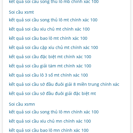
kết quả soi cầu song thủ lô mb chính xác 100
Soi cầu xsmt
kết quả soi cầu song thủ lô mt chính xác 100
kết quả soi cầu xíu chủ mt chính xác 100
kết quả soi cầu bao lô mt chính xác 100
kết quả soi cầu cặp xíu chủ mt chính xác 100
kết quả soi cầu đặc biệt mt chính xác 100
kết quả soi cầu giải tám mt chính xác 100
kết quả soi cầu lô 3 số mt chính xác 100
kết quả soi cầu sớ đầu đuôi giải 8 miền trung chính xác
kết quả soi cầu sớ đầu đuôi giải đặc biệt mt
Soi cầu xsmn
kết quả soi cầu song thủ lô mn chính xác 100
kết quả soi cầu xíu chủ mn chính xác 100
kết quả soi cầu bao lô mn chính xác 100