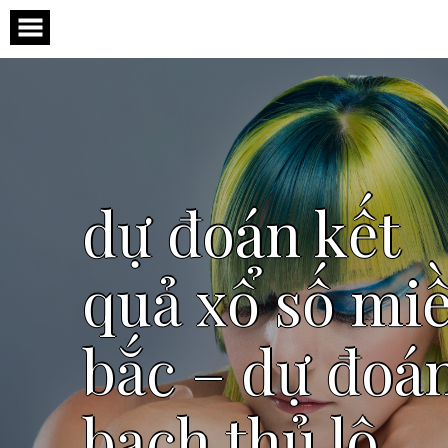
Skip
to
content
dự đoán kết
quả xổ số mi
bắc – dự đoá
bạch thủ lô