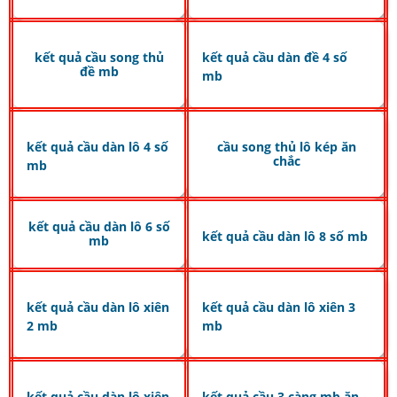
kết quả cầu song thủ
kết quả cầu dàn đề 4 số
đề mb
mb
kết quả cầu dàn lô 4 số
cầu song thủ lô kép ăn
chắc
mb
kết quả cầu dàn lô 6 số
kết quả cầu dàn lô 8 số mb
mb
kết quả cầu dàn lô xiên
kết quả cầu dàn lô xiên 3
2 mb
mb
kết quả cầu dàn lô xiên
kết quả cầu 3 càng mb ăn