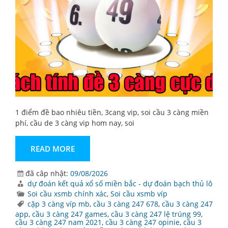
1 điểm đề bao nhiêu tiền, 3cang vip, soi cầu 3 càng miền
phí, cầu de 3 càng vip hom nay, soi
READ MORE
đã câp nhật:
09/08/2026
dự đoán kết quả xổ số miền bắc - dự đoán bạch thủ lô
Soi cầu xsmb chính xác
,
Soi cầu xsmb víp
cặp 3 càng víp mb
,
cầu 3 càng 247 678
,
cầu 3 càng 247
app
,
cầu 3 càng 247 games
,
cầu 3 càng 247 lệ trúng 99
,
cầu 3 càng 247 nam 2021
,
cầu 3 càng 247 opinie
,
cầu 3