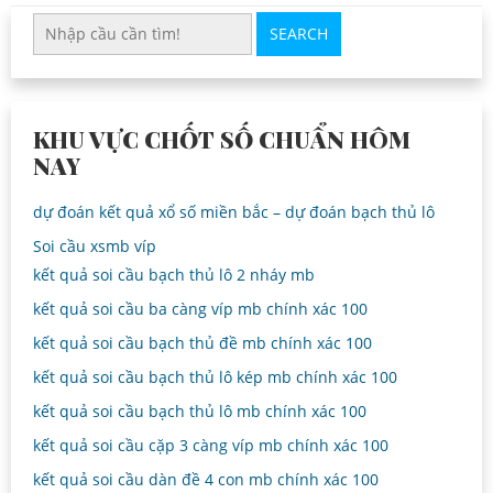
quả
soi
SEARCH
cầu
cặp
3
càng
víp
mb
KHU VỰC CHỐT SỐ CHUẨN HÔM
chính
NAY
xác
100
dự đoán kết quả xổ số miền bắc – dự đoán bạch thủ lô
Soi cầu xsmb víp
kết quả soi cầu bạch thủ lô 2 nháy mb
kết quả soi cầu ba càng víp mb chính xác 100
kết quả soi cầu bạch thủ đề mb chính xác 100
kết quả soi cầu bạch thủ lô kép mb chính xác 100
kết quả soi cầu bạch thủ lô mb chính xác 100
kết quả soi cầu cặp 3 càng víp mb chính xác 100
kết quả soi cầu dàn đề 4 con mb chính xác 100