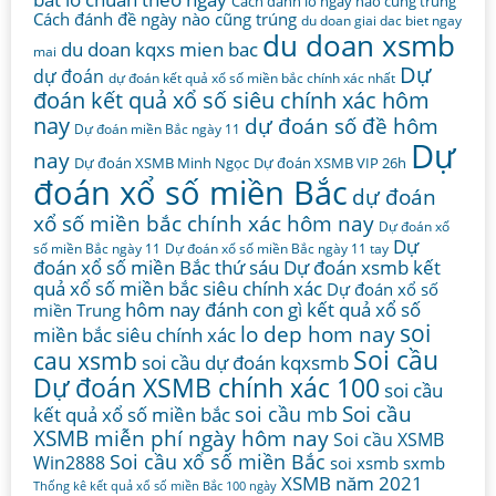
Cách đánh lô ngày nào cũng trúng
Cách đánh đề ngày nào cũng trúng
du doan giai dac biet ngay
du doan xsmb
du doan kqxs mien bac
mai
Dự
dự đoán
dự đoán kết quả xổ số miền bắc chính xác nhất
đoán kết quả xổ số siêu chính xác hôm
nay
dự đoán số đề hôm
Dự đoán miền Bắc ngày 11
Dự
nay
Dự đoán XSMB Minh Ngọc
Dự đoán XSMB VIP 26h
đoán xổ số miền Bắc
dự đoán
xổ số miền bắc chính xác hôm nay
Dự đoán xổ
Dự
số miền Bắc ngày 11
Dự đoán xổ số miền Bắc ngày 11 tay
đoán xổ số miền Bắc thứ sáu Dự đoán xsmb kết
quả xổ số miền bắc siêu chính xác
Dự đoán xổ số
hôm nay đánh con gì
kết quả xổ số
miền Trung
soi
lo dep hom nay
miền bắc siêu chính xác
Soi cầu
cau xsmb
soi cầu dự đoán kqxsmb
Dự đoán XSMB chính xác 100
soi cầu
Soi cầu
soi cầu mb
kết quả xổ số miền bắc
XSMB miễn phí ngày hôm nay
Soi cầu XSMB
Soi cầu xổ số miền Bắc
Win2888
soi xsmb
sxmb
XSMB năm 2021
Thống kê kết quả xổ số miền Bắc 100 ngày