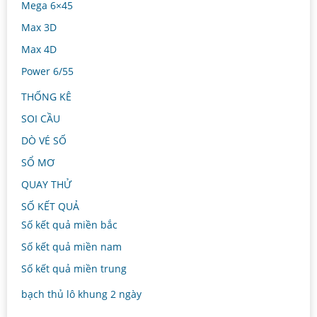
Mega 6×45
Max 3D
Max 4D
Power 6/55
THỐNG KÊ
SOI CẦU
DÒ VÉ SỐ
SỔ MƠ
QUAY THỬ
SỐ KẾT QUẢ
Số kết quả miền bắc
Số kết quả miền nam
Số kết quả miền trung
bạch thủ lô khung 2 ngày