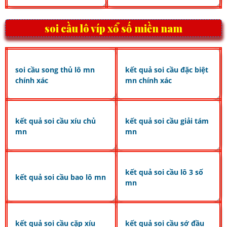
soi cầu lô víp xổ số miền nam
soi cầu song thủ lô mn
kết quả soi cầu đặc biệt
chính xác
mn chính xác
kết quả soi cầu xíu chủ
kết quả soi cầu giải tám
mn
mn
kết quả soi cầu lô 3 số
kết quả soi cầu bao lô mn
mn
kết quả soi cầu cặp xíu
kết quả soi cầu sớ đầu