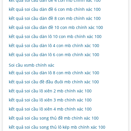
kết quả soi cầu dàn đề 4 con mb chính xác 100
kết quả soi cầu dàn đề 6 con mb chính xác 100
kết quả soi cầu dàn đề 8 con mb chính xác 100
kết quả soi cầu dàn đề 10 con mb chính xác 100
kết quả soi cầu dàn lô 10 con mb chính xác 100
kết quả soi cầu dàn lô 4 con mb chính xác 100
kết quả soi cầu dàn lô 6 con mb chính xác 100
Soi cầu xsmb chính xác
kết quả soi cầu dàn lô 8 con mb chính xác 100
kết quả soi cầu đề đầu đuôi mb chính xác 100
kết quả soi cầu lô xiên 2 mb chính xác 100
kết quả soi cầu lô xiên 3 mb chính xác 100
kết quả soi cầu lô xiên 4 mb chính xác 100
kết quả soi cầu song thủ đề mb chính xác 100
kết quả soi cầu song thủ lô kép mb chính xác 100