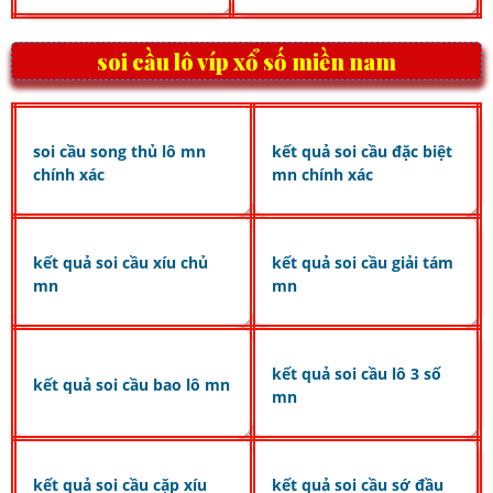
soi cầu lô víp xổ số miền nam
soi cầu song thủ lô mn
kết quả soi cầu đặc biệt
chính xác
mn chính xác
kết quả soi cầu xíu chủ
kết quả soi cầu giải tám
mn
mn
kết quả soi cầu lô 3 số
kết quả soi cầu bao lô mn
mn
kết quả soi cầu cặp xíu
kết quả soi cầu sớ đầu