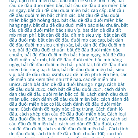
nay
,
bạch thủ miền bắc
,
báo tuổi trẻ số đề hôm nay
,
bắt
cầu đề đầu đuôi miền bắc
,
bắt cầu đề đầu đuôi miền bắc
ăn ngay
,
bắt cầu đề đầu đuôi miền bắc cao cấp
,
bắt cầu
đề đầu đuôi miền bắc chính xác
,
bắt cầu đề đầu đuôi
miền bắc giờ hoàng đạo
,
bắt cầu đề đầu đuôi miền bắc
hàng ngày
,
bắt cầu đề đầu đuôi miền bắc siêu chuẩn
,
bắt
cầu đề đầu đuôi miền bắc siêu víp
,
bắt dàn đề đầu đít
mb mien phí
,
bắt dàn đề đầu đít mb sieu vip
,
bắt dàn đề
đầu đuôi mb
,
bắt dàn đề đầu đuôi mb cao cap
,
bắt dàn
đề đầu đuôi mb sieu chính xác
,
bắt dàn đề đầu đuôi mb
vip
,
bắt đề đầu đuôi chuẩn
,
bắt đề đầu đuôi miền bắc
chuẩn
,
bắt đề đầu đuôi miền bắc hàng ngày
,
bắt đề đầu
đuôi miền bắc mb
,
bắt đề đầu đuôi miền bắc mb hàng
ngày
,
bắt đề đầu đuôi miền bắc phát tài
,
bắt đề đầu đuôi
miền bắc rồng bạch kim
,
bắt đề đầu đuôi miền bắc siêu
víp
,
bắt đề đầu đuôi xsmb
,
các đề miễn phí kiếm tiền
,
các
đề miễn phí kiếm tiền như thế nào
,
các đề miễn phí
unica
,
cách bắt dàn đề đầu đuôi khung 5 ngày
,
cách bắt
đề đầu đuôi 2020
,
cách bắt đề đầu đuôi 2021
,
cách đánh
dàn cầu đề đầu đuôi miền bắc có lãi
,
Cách đánh đầu đuôi
miền Bắc
,
cách đánh đề đầu đuôi miền bắc
,
cách đánh đề
đầu đuôi miền bắc có lãi
,
cách đánh đề đầu đuôi miền
nam
,
Cách đánh đề ngày nào cũng trúng
,
Cách đánh lô
đầu
,
cách ghép dàn cầu đề đầu đuôi miền bắc
,
Cách loại
đầu đuôi đặc biệt
,
cách nuôi đề đầu đuôi 3 ngày
,
cách soi
cầu đầu đuôi miền bắc
,
cách soi dàn đề đầu đuôi
,
cách
soi đề đầu đuôi
,
cách soi đề đầu đuôi miền bắc
,
Cách tính
de đầu đuôi
,
cách tính đề đầu đuôi chuẩn 100
,
cao thủ