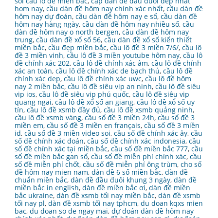
soi cầu lô đề miền bắc
,
cap dàn đề đầu đuôi dep nhat
hom nay
,
cầu dàn đề hôm nay chính xác nhất
,
cầu dàn đề
hôm nay dự đoán
,
cầu dàn đề hôm nay e số
,
cầu dàn đề
hôm nay hàng ngày
,
cầu dàn đề hôm nay nhiều số
,
cầu
dàn đề hôm nay o north bergen
,
cầu dàn đề hôm nay
trung
,
cầu dàn đề xổ số 56
,
cầu dàn đề xổ số kiến thiết
miền bắc
,
cầu đẹp miền bắc
,
cầu lô đề 3 miền 7/6/
,
cầu lô
đề 3 miền vinh
,
cầu lô đề 3 miền youtube hôm nay
,
cầu lô
đề chính xác 202
,
cầu lô đề chính xác âm
,
cầu lô đề chính
xác an toàn
,
cầu lô đề chính xác de bạch thủ
,
cầu lô đề
chính xác dep
,
cầu lô đề chính xác uwc
,
cầu lô đề hôm
nay 2 miền bắc
,
cầu lô đề siêu vip an ninh
,
cầu lô đề siêu
vip ios
,
cầu lô đề siêu vip phú quốc
,
cầu lô đề siêu vip
quang ngai
,
cầu lô đề xổ số an giang
,
cầu lô đề xổ số uy
tín
,
cầu lô đề xsmb đầy đủ
,
cầu lô đề xsmb quảng ninh
,
cầu lô đề xsmb vàng
,
cầu số đề 3 miền 24h
,
cầu số đề 3
miền em
,
cầu số đề 3 miền en français
,
cầu số đề 3 miền
id
,
cầu số đề 3 miền video soi
,
cầu số đề chính xác ây
,
cầu
số đề chính xác đoán
,
cầu số đề chính xác indonesia
,
cầu
số đề chính xác tại miền bắc
,
cầu số đề miền bắc 777
,
cầu
số đề miền bắc gan số
,
cầu số đề miễn phí chính xác
,
cầu
số đề miễn phí chốt
,
cầu số đề miễn phí ông trùm
,
cho số
đề hôm nay mien nam
,
dàn đề 6 số miền bắc
,
dàn đề
chuẩn miền bắc
,
dàn đề đầu đuôi khung 3 ngày
,
dàn đề
miền bắc in english
,
dàn đề miền bắc ơi
,
dàn đề miền
bắc ukraine
,
dàn đề xsmb tối nay miền bắc
,
dàn đề xsmb
tối nay pl
,
dàn đề xsmb tối nay tphcm
,
du doan kqxs mien
bac
,
du doan so de ngay mai
,
dự đoán dàn đề hôm nay