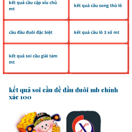
kết quả cầu cặp xỉu chủ
kết quả cầu song thủ lô
mt
cầu đầu đuôi đặc biệt
kết quả cầu lô 3 số mt
kết quả soi cầu giải tám
mt
kết quả soi cầu đề đầu đuôi mb chính
xác 100