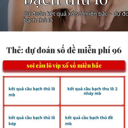
dự đoán kết quả xổ số miền bắc – dự đ
bạch thủ lô
Thẻ:
dự đoán số đề miễn phí 96
soi cầu lô víp xổ số miền bắc
kết quả cầu bạch thủ lô
kết quả cầu bạch thu lô 2
nháy mb
mb
kết quả cầu bạch thủ lô
kết quả cầu bạch thủ đề
kép
mb