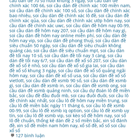
cầu dàn đề 70 số nuôi khung 3 ngày
,
soi cầu dàn đề
chính xác 100 66
,
soi cầu dàn đề chính xác 100 miền nam
,
soi cầu dàn đề chính xác 100 số
,
soi cầu dàn đề chính xác
bao nhiêu
,
soi cầu dàn đề chính xác lô đề
,
soi cầu dàn đề
chính xác qủa
,
soi cầu dàn đề chính xác ướp hôm nay
,
soi
cầu dàn đề chính xác uwc
,
soi cầu dàn đề hôm nay 00-99
,
soi cầu dàn đề hôm nay 207
,
soi cầu dàn đề hôm nay gì
,
soi cầu dàn đề hôm nay online miễn phí
,
soi cầu dàn đề
hôm nay vip
,
soi cầu dàn đề phong thuỷ
,
soi cầu dàn đề
siêu chuẩn 50 ngày
,
soi cầu dàn đề siêu chuẩn không
quảng cáo
,
soi cầu dàn đề siêu chuẩn mpt
,
soi cầu dàn
đề tối nay 10 số
,
soi cầu dàn đề tối nay 3 càng
,
soi cầu
dàn đề tối nay 6/7
,
soi cầu dàn đề xổ số 207
,
soi cầu dàn
đề xổ số ê nhỏ
,
soi cầu dàn đề xổ số gia lai
,
soi cầu dàn
đề xổ số khung 3 ngày
,
soi cầu dàn đề xổ số quảng ngãi
hôm nay
,
soi cầu dàn đề xổ số usa
,
soi cầu dàn đề xổ số
vietlott
,
soi cầu dàn đề xsmb 90 số
,
soi cầu dàn đề xsmb
gì
,
soi cầu dàn đề xsmb in
,
soi cầu dàn đề xsmb ong
,
soi
cầu dàn đề xsmb quảng ninh
,
soi cầu dự đoán lô đề miền
bắc
,
soi cầu đề đầu đuôi mb
,
soi cau đuôi đuôi
,
soi cầu lô
đề chính xác nhất
,
soi cầu lô đề hôm nay miền trung
,
soi
cầu lô đề miền bắc ngày 11 tháng 6
,
soi cầu lô đề xsmb
00-99
,
soi cầu lô đề xsmb iq option
,
soi cầu lô đề xsmb uy
tín
,
soi cầu lô đề xsmb vip
,
soi kèo số đề hôm nay
,
soi số
lô đề chuẩn
,
thống kê dàn đề 2 số miền bắc
,
xin số đánh
đề
,
xin số đề miền nam hôm nay
,
xổ số đề
,
xổ số soi cầu
xổ số
ở
127 bình luận