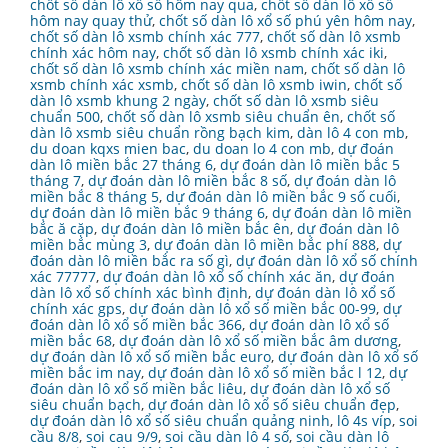
chốt số dàn lô xổ số hôm nay qua
,
chốt số dàn lô xổ số
hôm nay quay thử
,
chốt số dàn lô xổ số phú yên hôm nay
,
chốt số dàn lô xsmb chính xác 777
,
chốt số dàn lô xsmb
chính xác hôm nay
,
chốt số dàn lô xsmb chính xác iki
,
chốt số dàn lô xsmb chính xác miền nam
,
chốt số dàn lô
xsmb chính xác xsmb
,
chốt số dàn lô xsmb iwin
,
chốt số
dàn lô xsmb khung 2 ngày
,
chốt số dàn lô xsmb siêu
chuẩn 500
,
chốt số dàn lô xsmb siêu chuẩn ên
,
chốt số
dàn lô xsmb siêu chuẩn rồng bạch kim
,
dàn lô 4 con mb
,
du doan kqxs mien bac
,
du doan lo 4 con mb
,
dự đoán
dàn lô miền bắc 27 tháng 6
,
dự đoán dàn lô miền bắc 5
tháng 7
,
dự đoán dàn lô miền bắc 8 số
,
dự đoán dàn lô
miền bắc 8 tháng 5
,
dự đoán dàn lô miền bắc 9 số cuối
,
dự đoán dàn lô miền bắc 9 tháng 6
,
dự đoán dàn lô miền
bắc ă cặp
,
dự đoán dàn lô miền bắc ên
,
dự đoán dàn lô
miền bắc mùng 3
,
dự đoán dàn lô miền bắc phí 888
,
dự
đoán dàn lô miền bắc ra số gì
,
dự đoán dàn lô xổ số chính
xác 77777
,
dự đoán dàn lô xổ số chính xác ăn
,
dự đoán
dàn lô xổ số chính xác bình định
,
dự đoán dàn lô xổ số
chính xác gps
,
dự đoán dàn lô xổ số miền bắc 00-99
,
dự
đoán dàn lô xổ số miền bắc 366
,
dự đoán dàn lô xổ số
miền bắc 68
,
dự đoán dàn lô xổ số miền bắc âm dương
,
dự đoán dàn lô xổ số miền bắc euro
,
dự đoán dàn lô xổ số
miền bắc im nay
,
dự đoán dàn lô xổ số miền bắc l 12
,
dự
đoán dàn lô xổ số miền bắc liêu
,
dự đoán dàn lô xổ số
siêu chuẩn bạch
,
dự đoán dàn lô xổ số siêu chuẩn đẹp
,
dự đoán dàn lô xổ số siêu chuẩn quảng ninh
,
lô 4s víp
,
soi
cầu 8/8
,
soi cau 9/9
,
soi cầu dàn lô 4 số
,
soi cầu dàn lô