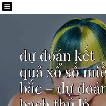
Skip
to
content
dự đoán kết
quả xổ số mi
bắc – dự đoá
bạch thủ lô