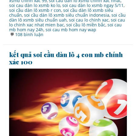
xsmb chính xác 99
,
soi cầu dàn lô xsmb chính xác nhất
,
soi cau dàn lo xsmb ko lo
,
soi cau dàn lo xsmb ngay 5/11
,
soi cầu dàn lô xsmb r con
,
soi cầu dàn lô xsmb siêu
chuẩn
,
soi cầu dàn lô xsmb siêu chuẩn indonesia
,
soi cầu
dàn lô xsmb siêu chuẩn uah
,
soi cau lo chinh xac
,
soi cau
lo chinh xac nhat mien bac
,
soi cầu lô miền bắc
,
soi cau
mb hom nay 24h
,
soi cau mb hom nay wap
ở
108 bình luận
kết
quả
soi
kết quả soi cầu dàn lô 4 con mb chính
cầu
dàn
xác 100
lô
6
con
mb
chính
xác
100