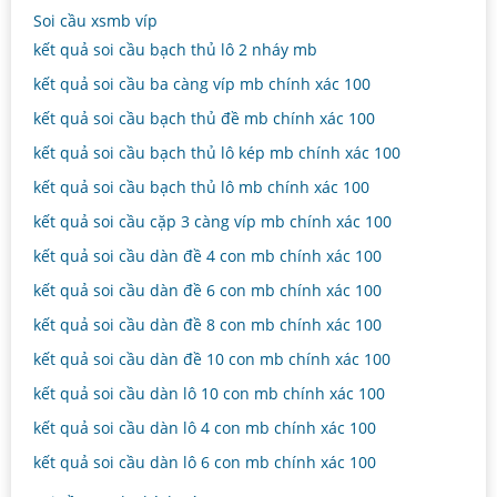
Soi cầu xsmb víp
kết quả soi cầu bạch thủ lô 2 nháy mb
kết quả soi cầu ba càng víp mb chính xác 100
kết quả soi cầu bạch thủ đề mb chính xác 100
kết quả soi cầu bạch thủ lô kép mb chính xác 100
kết quả soi cầu bạch thủ lô mb chính xác 100
kết quả soi cầu cặp 3 càng víp mb chính xác 100
kết quả soi cầu dàn đề 4 con mb chính xác 100
kết quả soi cầu dàn đề 6 con mb chính xác 100
kết quả soi cầu dàn đề 8 con mb chính xác 100
kết quả soi cầu dàn đề 10 con mb chính xác 100
kết quả soi cầu dàn lô 10 con mb chính xác 100
kết quả soi cầu dàn lô 4 con mb chính xác 100
kết quả soi cầu dàn lô 6 con mb chính xác 100