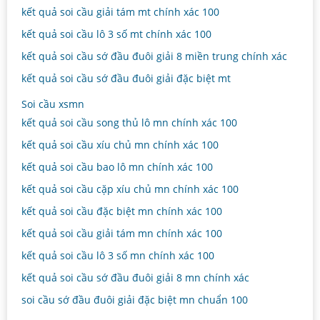
kết quả soi cầu giải tám mt chính xác 100
kết quả soi cầu lô 3 số mt chính xác 100
kết quả soi cầu sớ đầu đuôi giải 8 miền trung chính xác
kết quả soi cầu sớ đầu đuôi giải đặc biệt mt
Soi cầu xsmn
kết quả soi cầu song thủ lô mn chính xác 100
kết quả soi cầu xíu chủ mn chính xác 100
kết quả soi cầu bao lô mn chính xác 100
kết quả soi cầu cặp xíu chủ mn chính xác 100
kết quả soi cầu đặc biệt mn chính xác 100
kết quả soi cầu giải tám mn chính xác 100
kết quả soi cầu lô 3 số mn chính xác 100
kết quả soi cầu sớ đầu đuôi giải 8 mn chính xác
soi cầu sớ đầu đuôi giải đặc biệt mn chuẩn 100