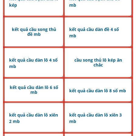
kép
mb
kết quả cầu song thủ
kết quả cầu dàn đề 4 số
đề mb
mb
kết quả cầu dàn lô 4 số
cầu song thủ lô kép ăn
chắc
mb
kết quả cầu dàn lô 6 số
kết quả cầu dàn lô 8 số mb
mb
kết quả cầu dàn lô xiên
kết quả cầu dàn lô xiên 3
2 mb
mb