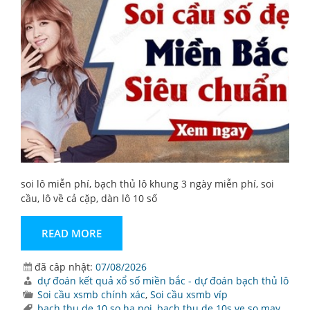
soi lô miễn phí, bạch thủ lô khung 3 ngày miễn phí, soi
cầu, lô về cả cặp, dàn lô 10 số
READ MORE
đã câp nhật:
07/08/2026
dự đoán kết quả xổ số miền bắc - dự đoán bạch thủ lô
Soi cầu xsmb chính xác
,
Soi cầu xsmb víp
bach thu de 10 so ha noi
,
bach thu de 10s ve so may
,