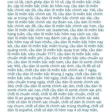
con có lãi
,
cách ghép dàn lô 10 số
,
cặp lô miền bắc chắc
ăn
,
cặp lô miền bắc chắc ăn hôm nay
,
cầu dàn lô miền
bắc chính xác 00
,
cầu dàn lô miền bắc chính xác 100
,
cầu
dàn lô miền bắc chính xác 70
,
cầu dàn lô miền bắc chính
xác ai trúng rồi
,
cầu dàn lô miền bắc chính xác dài
,
cầu
dàn lô miền bắc chính xác dự đoán soi
,
cầu dàn lô miền
bắc chính xác đề
,
cầu dàn lô miền bắc chính xác hơn
,
cầu
dàn lô miền bắc chính xác leadertek
,
cầu dàn lô miền bắc
hàng tuần
,
cầu dàn lô miền bắc hôm nay cách soi
,
cầu
dàn lô miền bắc hôm nay đánh con gì
,
cầu dàn lô miền
bắc hôm nay về bao nhiêu
,
cầu dàn lô miền bắc hôm nay
xôi
,
cầu dàn lô miền bắc miền trung
,
cầu dàn lô miền bắc
quảng ninh
,
cầu dàn lô miền bắc quay trực tiếp
,
cầu dàn
lô miền bắc siêu chuẩn 7777
,
cầu dàn lô miền bắc siêu
chuẩn nhất miễn phí
,
cầu dàn lô miền bắc siêu chuẩn uy
tín
,
cầu dàn lô miền bắc việt nam
,
cầu dàn lô xsmb chính
xác 999
,
cầu dàn lô xsmb chính xác ênh
,
cầu lô đề xổ số
miền bắc
,
chốt cầu dàn lô miền bắc chính xác 7 ngày
,
chốt cầu dàn lô miền bắc khung 2 ngày
,
chốt cầu dàn lô
miền bắc siêu chuẩn 100 ngày
,
chốt cầu dàn lô miền bắc
siêu chuẩn trong ngày
,
chốt cầu dàn lô xsmb chính xác
360
,
chốt cầu dàn lô xsmb chính xác âm
,
chốt cầu dàn lô
xsmb chính xác cao
,
chốt cầu dàn lô xsmb chính xác phí
,
chốt lô chuẩn nhất
,
chốt lô đề miền bắc chuẩn
,
chốt số
dàn lô an giang ngày mai
,
chốt số dàn lô chính xác 444
,
chốt số dàn lô chính xác chuẩn
,
chốt số dàn lô chính xác
ray churn
,
chốt số dàn lô chính xác trúng thưởng
,
chốt số
dàn lô español
,
chốt số dàn lô hôm nay 4 số may mắn
,