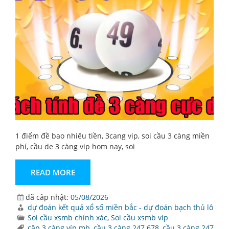
1 điểm đề bao nhiêu tiền, 3cang vip, soi cầu 3 càng miền
phí, cầu de 3 càng vip hom nay, soi
READ MORE
đã câp nhật:
05/08/2026
dự đoán kết quả xổ số miền bắc - dự đoán bạch thủ lô
Soi cầu xsmb chính xác
,
Soi cầu xsmb víp
cặp 3 càng víp mb
,
cầu 3 càng 247 678
,
cầu 3 càng 247