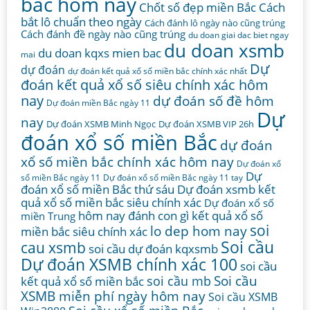
bắc hôm nay
Chốt số đẹp miền Bắc
Cách
bắt lô chuẩn theo ngày
Cách đánh lô ngày nào cũng trúng
Cách đánh đề ngày nào cũng trúng
du doan giai dac biet ngay
du doan xsmb
du doan kqxs mien bac
mai
Dự
dự đoán
dự đoán kết quả xổ số miền bắc chính xác nhất
đoán kết quả xổ số siêu chính xác hôm
nay
dự đoán số đề hôm
Dự đoán miền Bắc ngày 11
Dự
nay
Dự đoán XSMB Minh Ngọc
Dự đoán XSMB VIP 26h
đoán xổ số miền Bắc
dự đoán
xổ số miền bắc chính xác hôm nay
Dự đoán xổ
Dự
số miền Bắc ngày 11
Dự đoán xổ số miền Bắc ngày 11 tay
đoán xổ số miền Bắc thứ sáu Dự đoán xsmb kết
quả xổ số miền bắc siêu chính xác
Dự đoán xổ số
hôm nay đánh con gì
kết quả xổ số
miền Trung
soi
lo dep hom nay
miền bắc siêu chính xác
Soi cầu
cau xsmb
soi cầu dự đoán kqxsmb
Dự đoán XSMB chính xác 100
soi cầu
Soi cầu
soi cầu mb
kết quả xổ số miền bắc
XSMB miễn phí ngày hôm nay
Soi cầu XSMB