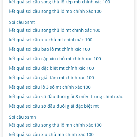
kết quả soi cầu song thủ lô kép mb chính xác 100
kết quả soi cầu song thủ lô mb chính xác 100
Soi cầu xsmt
kết quả soi cầu song thủ lô mt chính xác 100
kết quả soi cầu xíu chủ mt chính xác 100
kết quả soi cầu bao lô mt chính xác 100
kết quả soi cầu cặp xíu chủ mt chính xác 100
kết quả soi cầu đặc biệt mt chính xác 100
kết quả soi cầu giải tám mt chính xác 100
kết quả soi cầu lô 3 số mt chính xác 100
kết quả soi cầu sớ đầu đuôi giải 8 miền trung chính xác
kết quả soi cầu sớ đầu đuôi giải đặc biệt mt
Soi cầu xsmn
kết quả soi cầu song thủ lô mn chính xác 100
kết quả soi cầu xíu chủ mn chính xác 100