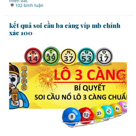
miền bắc
ở
102 bình luận
kết
quả
soi
kết quả soi cầu ba càng víp mb chính
cầu
cặp
xác 100
3
càng
víp
mb
chính
xác
100