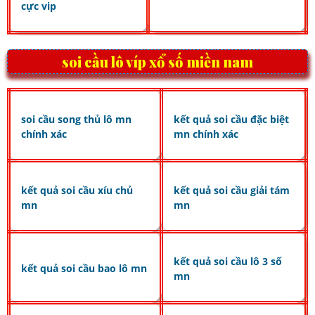
cực vip
soi cầu lô víp xổ số miền nam
soi cầu song thủ lô mn
kết quả soi cầu đặc biệt
chính xác
mn chính xác
kết quả soi cầu xíu chủ
kết quả soi cầu giải tám
mn
mn
kết quả soi cầu lô 3 số
kết quả soi cầu bao lô mn
mn