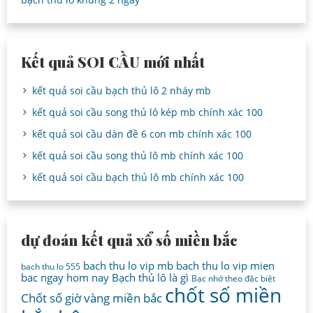
Kết quả SOI CẦU mới nhất
kết quả soi cầu bạch thủ lô 2 nháy mb
kết quả soi cầu song thủ lô kép mb chính xác 100
kết quả soi cầu dàn đề 6 con mb chính xác 100
kết quả soi cầu song thủ lô mb chính xác 100
kết quả soi cầu bạch thủ lô mb chính xác 100
dự đoán kết quả xổ số miền bắc
bach thu lo vip mb
bach thu lo vip mien
bach thu lo 555
bac ngay hom nay
Bạch thủ lô là gì
Bạc nhớ theo đặc biệt
chốt số miền
Chốt số giờ vàng miền bắc