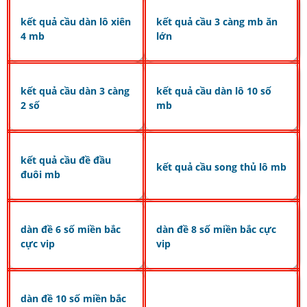
kết quả cầu dàn lô xiên
kết quả cầu 3 càng mb ăn
4 mb
lớn
kết quả cầu dàn 3 càng
kết quả cầu dàn lô 10 số
2 số
mb
kết quả cầu đề đầu
kết quả cầu song thủ lô mb
đuôi mb
dàn đề 6 số miền bắc
dàn đề 8 số miền bắc cực
cực vip
vip
dàn đề 10 số miền bắc