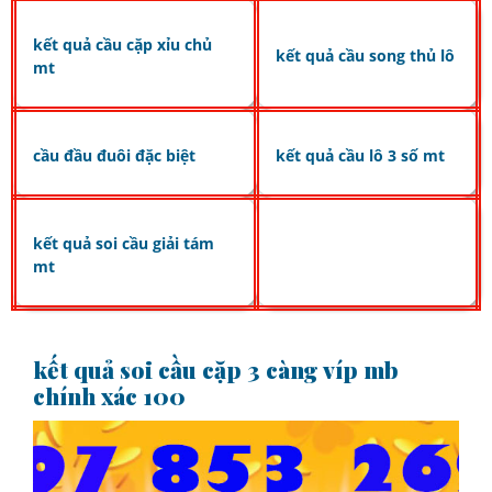
kết quả cầu cặp xỉu chủ
kết quả cầu song thủ lô
mt
cầu đầu đuôi đặc biệt
kết quả cầu lô 3 số mt
kết quả soi cầu giải tám
mt
kết quả soi cầu cặp 3 càng víp mb
chính xác 100