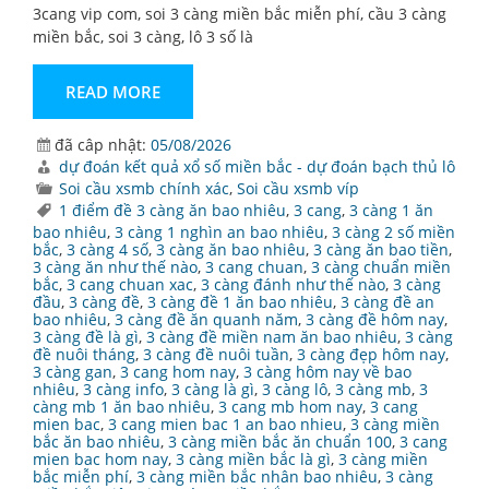
3cang vip com, soi 3 càng miền bắc miễn phí, cầu 3 càng
miền bắc, soi 3 càng, lô 3 số là
READ MORE
đã câp nhật:
05/08/2026
dự đoán kết quả xổ số miền bắc - dự đoán bạch thủ lô
Soi cầu xsmb chính xác
,
Soi cầu xsmb víp
1 điểm đề 3 càng ăn bao nhiêu
,
3 cang
,
3 càng 1 ăn
bao nhiêu
,
3 càng 1 nghìn an bao nhiêu
,
3 càng 2 số miền
bắc
,
3 càng 4 số
,
3 càng ăn bao nhiêu
,
3 càng ăn bao tiền
,
3 càng ăn như thế nào
,
3 cang chuan
,
3 càng chuẩn miền
bắc
,
3 cang chuan xac
,
3 càng đánh như thế nào
,
3 càng
đầu
,
3 càng đề
,
3 càng đề 1 ăn bao nhiêu
,
3 càng đề an
bao nhiêu
,
3 càng đề ăn quanh năm
,
3 càng đề hôm nay
,
3 càng đề là gì
,
3 càng đề miền nam ăn bao nhiêu
,
3 càng
đề nuôi tháng
,
3 càng đề nuôi tuần
,
3 càng đẹp hôm nay
,
3 càng gan
,
3 cang hom nay
,
3 càng hôm nay về bao
nhiêu
,
3 càng info
,
3 càng là gì
,
3 càng lô
,
3 càng mb
,
3
càng mb 1 ăn bao nhiêu
,
3 cang mb hom nay
,
3 cang
mien bac
,
3 cang mien bac 1 an bao nhieu
,
3 càng miền
bắc ăn bao nhiêu
,
3 càng miền bắc ăn chuẩn 100
,
3 cang
mien bac hom nay
,
3 càng miền bắc là gì
,
3 càng miền
bắc miễn phí
,
3 càng miền bắc nhân bao nhiêu
,
3 càng