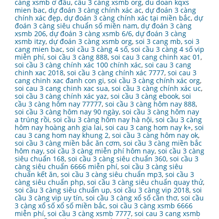
càng xsmb ơ đâu
,
cầu 3 càng xsmb org
,
du doan kqxs
mien bac
,
dự đoán 3 càng chính xác ac
,
dự đoán 3 càng
chính xác đẹp
,
dự đoán 3 càng chính xác tại miền bắc
,
dự
đoán 3 càng siêu chuẩn số miền nam
,
dự đoán 3 càng
xsmb 206
,
dự đoán 3 càng xsmb 6/6
,
dự đoán 3 càng
xsmb itzy
,
dự đoán 3 càng xsmb org
,
soi 3 cang mb
,
soi 3
cang mien bac
,
soi cầu 3 càng 4 số
,
soi cầu 3 càng 4 số vip
miễn phí
,
soi cầu 3 càng 888
,
soi cau 3 cang chinh xac 01
,
soi cầu 3 càng chính xác 100 chính xác
,
soi cau 3 cang
chinh xac 2018
,
soi cầu 3 càng chính xác 7777
,
soi cau 3
cang chinh xac đanh con gi
,
soi cầu 3 càng chính xác org
,
soi cau 3 cang chinh xac sua
,
soi cầu 3 càng chính xác uc
,
soi cầu 3 càng chính xác yaz
,
soi cầu 3 càng ebook
,
soi
cầu 3 càng hôm nay 77777
,
soi cầu 3 càng hôm nay 888
,
soi cầu 3 càng hôm nay 90 ngày
,
soi cầu 3 càng hôm nay
a trúng rồi
,
soi cầu 3 càng hôm nay hà nội
,
soi cầu 3 càng
hôm nay hoàng anh gia lai
,
soi cau 3 cang hom nay k+
,
soi
cau 3 cang hom nay khung 2
,
soi cầu 3 càng hôm nay ok
,
soi cầu 3 càng miền bắc ăn cơm
,
soi cầu 3 càng miền bắc
hôm nay
,
soi cầu 3 càng miễn phí hôm nay
,
soi cầu 3 càng
siêu chuẩn 168
,
soi cầu 3 càng siêu chuẩn 360
,
soi cầu 3
càng siêu chuẩn 6666 miễn phí
,
soi cầu 3 càng siêu
chuẩn kết ăn
,
soi cầu 3 càng siêu chuẩn mp3
,
soi cầu 3
càng siêu chuẩn php
,
soi cầu 3 càng siêu chuẩn quay thử
,
soi cầu 3 càng siêu chuẩn up
,
soi cầu 3 càng vip 2018
,
soi
cầu 3 càng vip uy tín
,
soi cầu 3 càng xổ số cần thơ
,
soi cầu
3 càng xổ số xổ số miền bắc
,
soi cầu 3 càng xsmb 6666
miễn phí
,
soi cầu 3 càng xsmb 7777
,
soi cau 3 cang xsmb