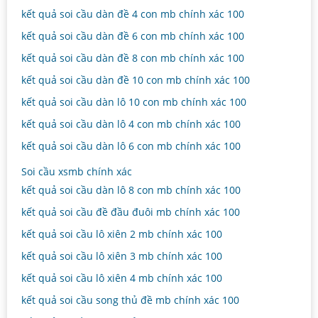
kết quả soi cầu dàn đề 4 con mb chính xác 100
kết quả soi cầu dàn đề 6 con mb chính xác 100
kết quả soi cầu dàn đề 8 con mb chính xác 100
kết quả soi cầu dàn đề 10 con mb chính xác 100
kết quả soi cầu dàn lô 10 con mb chính xác 100
kết quả soi cầu dàn lô 4 con mb chính xác 100
kết quả soi cầu dàn lô 6 con mb chính xác 100
Soi cầu xsmb chính xác
kết quả soi cầu dàn lô 8 con mb chính xác 100
kết quả soi cầu đề đầu đuôi mb chính xác 100
kết quả soi cầu lô xiên 2 mb chính xác 100
kết quả soi cầu lô xiên 3 mb chính xác 100
kết quả soi cầu lô xiên 4 mb chính xác 100
kết quả soi cầu song thủ đề mb chính xác 100