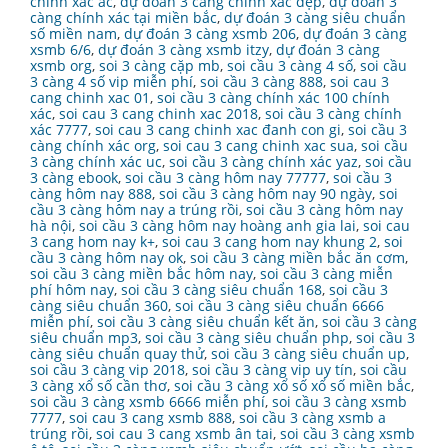
chính xác ac
,
dự đoán 3 càng chính xác đẹp
,
dự đoán 3
càng chính xác tại miền bắc
,
dự đoán 3 càng siêu chuẩn
số miền nam
,
dự đoán 3 càng xsmb 206
,
dự đoán 3 càng
xsmb 6/6
,
dự đoán 3 càng xsmb itzy
,
dự đoán 3 càng
xsmb org
,
soi 3 càng cặp mb
,
soi cầu 3 càng 4 số
,
soi cầu
3 càng 4 số vip miễn phí
,
soi cầu 3 càng 888
,
soi cau 3
cang chinh xac 01
,
soi cầu 3 càng chính xác 100 chính
xác
,
soi cau 3 cang chinh xac 2018
,
soi cầu 3 càng chính
xác 7777
,
soi cau 3 cang chinh xac đanh con gi
,
soi cầu 3
càng chính xác org
,
soi cau 3 cang chinh xac sua
,
soi cầu
3 càng chính xác uc
,
soi cầu 3 càng chính xác yaz
,
soi cầu
3 càng ebook
,
soi cầu 3 càng hôm nay 77777
,
soi cầu 3
càng hôm nay 888
,
soi cầu 3 càng hôm nay 90 ngày
,
soi
cầu 3 càng hôm nay a trúng rồi
,
soi cầu 3 càng hôm nay
hà nội
,
soi cầu 3 càng hôm nay hoàng anh gia lai
,
soi cau
3 cang hom nay k+
,
soi cau 3 cang hom nay khung 2
,
soi
cầu 3 càng hôm nay ok
,
soi cầu 3 càng miền bắc ăn cơm
,
soi cầu 3 càng miền bắc hôm nay
,
soi cầu 3 càng miễn
phí hôm nay
,
soi cầu 3 càng siêu chuẩn 168
,
soi cầu 3
càng siêu chuẩn 360
,
soi cầu 3 càng siêu chuẩn 6666
miễn phí
,
soi cầu 3 càng siêu chuẩn kết ăn
,
soi cầu 3 càng
siêu chuẩn mp3
,
soi cầu 3 càng siêu chuẩn php
,
soi cầu 3
càng siêu chuẩn quay thử
,
soi cầu 3 càng siêu chuẩn up
,
soi cầu 3 càng vip 2018
,
soi cầu 3 càng vip uy tín
,
soi cầu
3 càng xổ số cần thơ
,
soi cầu 3 càng xổ số xổ số miền bắc
,
soi cầu 3 càng xsmb 6666 miễn phí
,
soi cầu 3 càng xsmb
7777
,
soi cau 3 cang xsmb 888
,
soi cầu 3 càng xsmb a
trúng rồi
,
soi cau 3 cang xsmb ân tai
,
soi cầu 3 càng xsmb