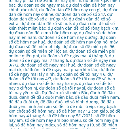
tối nay pl
,
dàn đề xsmb tối nay tphcm
,
du doan kqxs mien
bac
,
du doan so de ngay mai
,
dự đoán dàn đề hôm nay
chính xác nhất
,
dự đoán dàn đề hôm nay con gì
,
dự đoán
dàn đề hôm nay online
,
dự đoán dàn đề xổ số 247
,
dự
đoán dàn đề xổ số ai trúng rồi
,
dự đoán dàn đề xổ số
extra
,
dự đoán dàn đề xổ số huế
,
dự đoán dàn đề xổ số
kiến thiết miền bắc
,
dự đoán dàn đề xổ số rồng bạch kim
,
dự đoán dàn đề xsmb bắc hôm nay
,
dự đoán số de hôm
nay miền nam
,
dự đoán số đề hôm nay dương
,
dự đoán
số đề hôm nay huế
,
dự đoán số đề hôm nay ông nội mày
,
dự đoán số đề miễn phí 4g
,
dự đoán số đề miễn phí 96
,
dự đoán số đề miễn phí lộc an
,
dự đoán số đề miễn phí
online miễn phí
,
dự đoán số đề ngày mai 4 tháng 8
,
dự
đoán số đề ngày mai 7 tháng 6
,
dự đoán số đề ngày mai
9/7/2
,
dự đoán số đề ngày mai huế
,
dự đoán số đề ngày
mai ok
,
dự đoán số đề ngày mai phạm kim lâu
,
dự đoán
số đề ngày mai tây ninh
,
dự đoán số đề tối nay 4 6
,
dự
đoán số đề tối nay 4/7
,
dự đoán số đề tối nay đề về bao
nhiêu
,
dự đoán số đề tối nay hà nội
,
dự đoán số đề tối
nay o clifton nj
,
dự đoán số đề tối nay sĩ
,
dự đoán số đề
tối nay yên nhật
,
Dự đoán xổ số miền Bắc
,
đánh đề đầu
đuôi
,
đánh đề đầu đuôi miền bắc
,
đề đầu đuôi miền nam
,
đề đầu đuôi ub
,
đề đầu đuôi xổ số bình dương
,
đề đầu
đuôi yên
,
hình ảnh xin số đề
,
lô đề mb
,
lô vip
,
rồng bạch
kim chốt số đề hôm nay
,
số đề hôm nay 12 con giáp
,
số đề
hôm nay 4 tháng 6
,
số đề hôm nay 5/1/2021
,
số đề hôm
nay âm
,
số đề hôm nay âm bao nhiêu
,
số đề hôm nay gia
lai
,
số đề hôm nay index
,
số đề hôm nay u19
,
số đề miễn