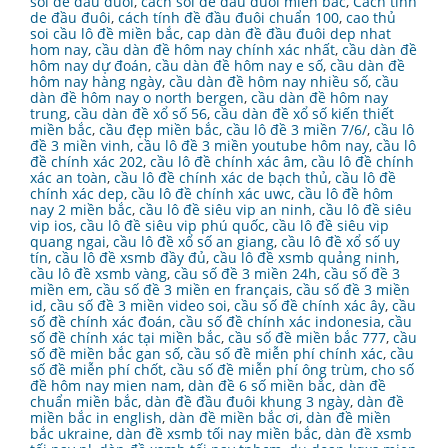
soi đề đầu đuôi
,
cách soi đề đầu đuôi miền bắc
,
Cách tính
de đầu đuôi
,
cách tính đề đầu đuôi chuẩn 100
,
cao thủ
soi cầu lô đề miền bắc
,
cap dàn đề đầu đuôi dep nhat
hom nay
,
cầu dàn đề hôm nay chính xác nhất
,
cầu dàn đề
hôm nay dự đoán
,
cầu dàn đề hôm nay e số
,
cầu dàn đề
hôm nay hàng ngày
,
cầu dàn đề hôm nay nhiều số
,
cầu
dàn đề hôm nay o north bergen
,
cầu dàn đề hôm nay
trung
,
cầu dàn đề xổ số 56
,
cầu dàn đề xổ số kiến thiết
miền bắc
,
cầu đẹp miền bắc
,
cầu lô đề 3 miền 7/6/
,
cầu lô
đề 3 miền vinh
,
cầu lô đề 3 miền youtube hôm nay
,
cầu lô
đề chính xác 202
,
cầu lô đề chính xác âm
,
cầu lô đề chính
xác an toàn
,
cầu lô đề chính xác de bạch thủ
,
cầu lô đề
chính xác dep
,
cầu lô đề chính xác uwc
,
cầu lô đề hôm
nay 2 miền bắc
,
cầu lô đề siêu vip an ninh
,
cầu lô đề siêu
vip ios
,
cầu lô đề siêu vip phú quốc
,
cầu lô đề siêu vip
quang ngai
,
cầu lô đề xổ số an giang
,
cầu lô đề xổ số uy
tín
,
cầu lô đề xsmb đầy đủ
,
cầu lô đề xsmb quảng ninh
,
cầu lô đề xsmb vàng
,
cầu số đề 3 miền 24h
,
cầu số đề 3
miền em
,
cầu số đề 3 miền en français
,
cầu số đề 3 miền
id
,
cầu số đề 3 miền video soi
,
cầu số đề chính xác ây
,
cầu
số đề chính xác đoán
,
cầu số đề chính xác indonesia
,
cầu
số đề chính xác tại miền bắc
,
cầu số đề miền bắc 777
,
cầu
số đề miền bắc gan số
,
cầu số đề miễn phí chính xác
,
cầu
số đề miễn phí chốt
,
cầu số đề miễn phí ông trùm
,
cho số
đề hôm nay mien nam
,
dàn đề 6 số miền bắc
,
dàn đề
chuẩn miền bắc
,
dàn đề đầu đuôi khung 3 ngày
,
dàn đề
miền bắc in english
,
dàn đề miền bắc ơi
,
dàn đề miền
bắc ukraine
,
dàn đề xsmb tối nay miền bắc
,
dàn đề xsmb