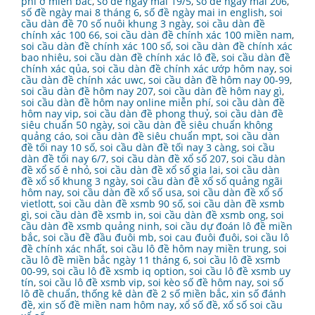
phí ơ miền bắc
,
số đề ngày mai 19/5
,
số đề ngày mai 206
,
số đề ngày mai 8 tháng 6
,
số đề ngày mai in english
,
soi
cầu dàn đề 70 số nuôi khung 3 ngày
,
soi cầu dàn đề
chính xác 100 66
,
soi cầu dàn đề chính xác 100 miền nam
,
soi cầu dàn đề chính xác 100 số
,
soi cầu dàn đề chính xác
bao nhiêu
,
soi cầu dàn đề chính xác lô đề
,
soi cầu dàn đề
chính xác qủa
,
soi cầu dàn đề chính xác ướp hôm nay
,
soi
cầu dàn đề chính xác uwc
,
soi cầu dàn đề hôm nay 00-99
,
soi cầu dàn đề hôm nay 207
,
soi cầu dàn đề hôm nay gì
,
soi cầu dàn đề hôm nay online miễn phí
,
soi cầu dàn đề
hôm nay vip
,
soi cầu dàn đề phong thuỷ
,
soi cầu dàn đề
siêu chuẩn 50 ngày
,
soi cầu dàn đề siêu chuẩn không
quảng cáo
,
soi cầu dàn đề siêu chuẩn mpt
,
soi cầu dàn
đề tối nay 10 số
,
soi cầu dàn đề tối nay 3 càng
,
soi cầu
dàn đề tối nay 6/7
,
soi cầu dàn đề xổ số 207
,
soi cầu dàn
đề xổ số ê nhỏ
,
soi cầu dàn đề xổ số gia lai
,
soi cầu dàn
đề xổ số khung 3 ngày
,
soi cầu dàn đề xổ số quảng ngãi
hôm nay
,
soi cầu dàn đề xổ số usa
,
soi cầu dàn đề xổ số
vietlott
,
soi cầu dàn đề xsmb 90 số
,
soi cầu dàn đề xsmb
gì
,
soi cầu dàn đề xsmb in
,
soi cầu dàn đề xsmb ong
,
soi
cầu dàn đề xsmb quảng ninh
,
soi cầu dự đoán lô đề miền
bắc
,
soi cầu đề đầu đuôi mb
,
soi cau đuôi đuôi
,
soi cầu lô
đề chính xác nhất
,
soi cầu lô đề hôm nay miền trung
,
soi
cầu lô đề miền bắc ngày 11 tháng 6
,
soi cầu lô đề xsmb
00-99
,
soi cầu lô đề xsmb iq option
,
soi cầu lô đề xsmb uy
tín
,
soi cầu lô đề xsmb vip
,
soi kèo số đề hôm nay
,
soi số
lô đề chuẩn
,
thống kê dàn đề 2 số miền bắc
,
xin số đánh
đề
,
xin số đề miền nam hôm nay
,
xổ số đề
,
xổ số soi cầu