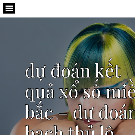
Skip
to
content
dự đoán kết
quả xổ số mi
bắc – dự đoá
bạch thủ lô