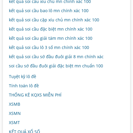
kết quả soi cầu xíu chủ mn chính xác 100
kết quả soi cầu bao lô mn chính xác 100
kết quả soi cầu cặp xíu chủ mn chính xác 100
kết quả soi cầu đặc biệt mn chính xác 100
kết quả soi cầu giải tám mn chính xác 100
kết quả soi cầu lô 3 số mn chính xác 100
kết quả soi cầu sớ đầu đuôi giải 8 mn chính xác
soi cầu sớ đầu đuôi giải đặc biệt mn chuẩn 100
Tuyệt kỹ lô đề
Tính toán lô đề
THỐNG KÊ KQXS MIỄN PHÍ
XSMB
XSMN
XSMT
KẾT QUẢ XỔ SỐ