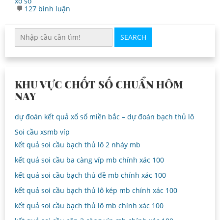
xổ số
ở
127 bình luận
kết
quả
soi
SEARCH
cầu
đề
đầu
đuôi
mb
chính
KHU VỰC CHỐT SỐ CHUẨN HÔM
xác
NAY
100
dự đoán kết quả xổ số miền bắc – dự đoán bạch thủ lô
Soi cầu xsmb víp
kết quả soi cầu bạch thủ lô 2 nháy mb
kết quả soi cầu ba càng víp mb chính xác 100
kết quả soi cầu bạch thủ đề mb chính xác 100
kết quả soi cầu bạch thủ lô kép mb chính xác 100
kết quả soi cầu bạch thủ lô mb chính xác 100