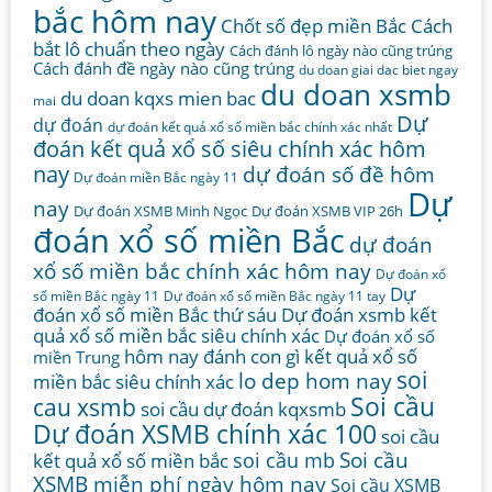
bắc hôm nay
Chốt số đẹp miền Bắc
Cách
bắt lô chuẩn theo ngày
Cách đánh lô ngày nào cũng trúng
Cách đánh đề ngày nào cũng trúng
du doan giai dac biet ngay
du doan xsmb
du doan kqxs mien bac
mai
Dự
dự đoán
dự đoán kết quả xổ số miền bắc chính xác nhất
đoán kết quả xổ số siêu chính xác hôm
nay
dự đoán số đề hôm
Dự đoán miền Bắc ngày 11
Dự
nay
Dự đoán XSMB Minh Ngọc
Dự đoán XSMB VIP 26h
đoán xổ số miền Bắc
dự đoán
xổ số miền bắc chính xác hôm nay
Dự đoán xổ
Dự
số miền Bắc ngày 11
Dự đoán xổ số miền Bắc ngày 11 tay
đoán xổ số miền Bắc thứ sáu Dự đoán xsmb kết
quả xổ số miền bắc siêu chính xác
Dự đoán xổ số
hôm nay đánh con gì
kết quả xổ số
miền Trung
soi
lo dep hom nay
miền bắc siêu chính xác
Soi cầu
cau xsmb
soi cầu dự đoán kqxsmb
Dự đoán XSMB chính xác 100
soi cầu
Soi cầu
soi cầu mb
kết quả xổ số miền bắc
XSMB miễn phí ngày hôm nay
Soi cầu XSMB