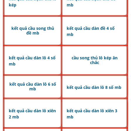
kép
mb
kết quả cầu song thủ
kết quả cầu dàn đề 4 số
đề mb
mb
kết quả cầu dàn lô 4 số
cầu song thủ lô kép ăn
chắc
mb
kết quả cầu dàn lô 6 số
kết quả cầu dàn lô 8 số mb
mb
kết quả cầu dàn lô xiên
kết quả cầu dàn lô xiên 3
2 mb
mb