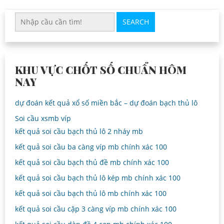
kết
quả
soi
SEARCH
cầu
đề
đầu
đuôi
mb
chính
KHU VỰC CHỐT SỐ CHUẨN HÔM
xác
NAY
100
dự đoán kết quả xổ số miền bắc – dự đoán bạch thủ lô
Soi cầu xsmb víp
kết quả soi cầu bạch thủ lô 2 nháy mb
kết quả soi cầu ba càng víp mb chính xác 100
kết quả soi cầu bạch thủ đề mb chính xác 100
kết quả soi cầu bạch thủ lô kép mb chính xác 100
kết quả soi cầu bạch thủ lô mb chính xác 100
kết quả soi cầu cặp 3 càng víp mb chính xác 100