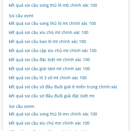
kết quả soi cầu song thủ lô mb chính xác 100
Soi cầu xsmt
kết quả soi cầu song thủ lô mt chính xác 100
kết quả soi cầu xíu chủ mt chính xác 100
kết quả soi cầu bao lô mt chính xác 100
kết quả soi cầu cặp xíu chủ mt chính xác 100
kết quả soi cầu đặc biệt mt chính xác 100
kết quả soi cầu giải tám mt chính xác 100
kết quả soi cầu lô 3 số mt chính xác 100
kết quả soi cầu sớ đầu đuôi giải 8 miền trung chính xác
kết quả soi cầu sớ đầu đuôi giải đặc biệt mt
Soi cầu xsmn
kết quả soi cầu song thủ lô mn chính xác 100
kết quả soi cầu xíu chủ mn chính xác 100