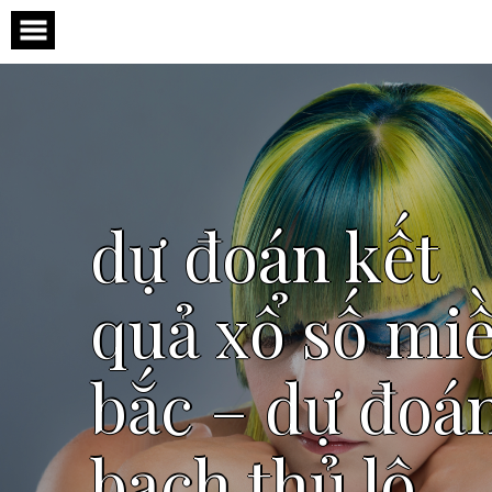
Skip
to
content
dự đoán kết
quả xổ số mi
bắc – dự đoá
bạch thủ lô