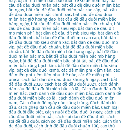
nay
,
bạch thủ miền bắc
,
báo tuổi trẻ số đề hôm nay
,
bắt
cầu đề đầu đuôi miền bắc
,
bắt cầu đề đầu đuôi miền bắc
ăn ngay
,
bắt cầu đề đầu đuôi miền bắc cao cấp
,
bắt cầu
đề đầu đuôi miền bắc chính xác
,
bắt cầu đề đầu đuôi
miền bắc giờ hoàng đạo
,
bắt cầu đề đầu đuôi miền bắc
hàng ngày
,
bắt cầu đề đầu đuôi miền bắc siêu chuẩn
,
bắt
cầu đề đầu đuôi miền bắc siêu víp
,
bắt dàn đề đầu đít
mb mien phí
,
bắt dàn đề đầu đít mb sieu vip
,
bắt dàn đề
đầu đuôi mb
,
bắt dàn đề đầu đuôi mb cao cap
,
bắt dàn
đề đầu đuôi mb sieu chính xác
,
bắt dàn đề đầu đuôi mb
vip
,
bắt đề đầu đuôi chuẩn
,
bắt đề đầu đuôi miền bắc
chuẩn
,
bắt đề đầu đuôi miền bắc hàng ngày
,
bắt đề đầu
đuôi miền bắc mb
,
bắt đề đầu đuôi miền bắc mb hàng
ngày
,
bắt đề đầu đuôi miền bắc phát tài
,
bắt đề đầu đuôi
miền bắc rồng bạch kim
,
bắt đề đầu đuôi miền bắc siêu
víp
,
bắt đề đầu đuôi xsmb
,
các đề miễn phí kiếm tiền
,
các
đề miễn phí kiếm tiền như thế nào
,
các đề miễn phí
unica
,
cách bắt dàn đề đầu đuôi khung 5 ngày
,
cách bắt
đề đầu đuôi 2020
,
cách bắt đề đầu đuôi 2021
,
cách đánh
dàn cầu đề đầu đuôi miền bắc có lãi
,
Cách đánh đầu đuôi
miền Bắc
,
cách đánh đề đầu đuôi miền bắc
,
cách đánh đề
đầu đuôi miền bắc có lãi
,
cách đánh đề đầu đuôi miền
nam
,
Cách đánh đề ngày nào cũng trúng
,
Cách đánh lô
đầu
,
cách ghép dàn cầu đề đầu đuôi miền bắc
,
Cách loại
đầu đuôi đặc biệt
,
cách nuôi đề đầu đuôi 3 ngày
,
cách soi
cầu đầu đuôi miền bắc
,
cách soi dàn đề đầu đuôi
,
cách
soi đề đầu đuôi
,
cách soi đề đầu đuôi miền bắc
,
Cách tính
de đầu đuôi
,
cách tính đề đầu đuôi chuẩn 100
,
cao thủ