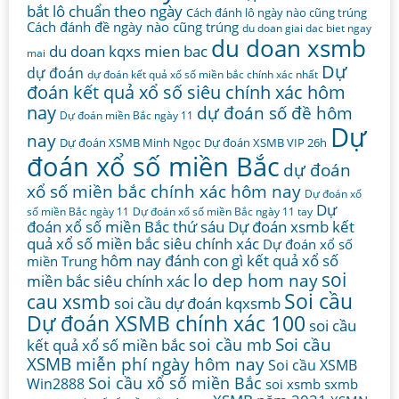
bắt lô chuẩn theo ngày
Cách đánh lô ngày nào cũng trúng
Cách đánh đề ngày nào cũng trúng
du doan giai dac biet ngay
du doan xsmb
du doan kqxs mien bac
mai
Dự
dự đoán
dự đoán kết quả xổ số miền bắc chính xác nhất
đoán kết quả xổ số siêu chính xác hôm
nay
dự đoán số đề hôm
Dự đoán miền Bắc ngày 11
Dự
nay
Dự đoán XSMB Minh Ngọc
Dự đoán XSMB VIP 26h
đoán xổ số miền Bắc
dự đoán
xổ số miền bắc chính xác hôm nay
Dự đoán xổ
Dự
số miền Bắc ngày 11
Dự đoán xổ số miền Bắc ngày 11 tay
đoán xổ số miền Bắc thứ sáu Dự đoán xsmb kết
quả xổ số miền bắc siêu chính xác
Dự đoán xổ số
hôm nay đánh con gì
kết quả xổ số
miền Trung
soi
lo dep hom nay
miền bắc siêu chính xác
Soi cầu
cau xsmb
soi cầu dự đoán kqxsmb
Dự đoán XSMB chính xác 100
soi cầu
Soi cầu
soi cầu mb
kết quả xổ số miền bắc
XSMB miễn phí ngày hôm nay
Soi cầu XSMB
Soi cầu xổ số miền Bắc
Win2888
soi xsmb
sxmb