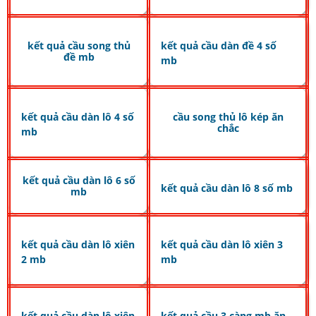
kết quả cầu song thủ
kết quả cầu dàn đề 4 số
đề mb
mb
kết quả cầu dàn lô 4 số
cầu song thủ lô kép ăn
chắc
mb
kết quả cầu dàn lô 6 số
kết quả cầu dàn lô 8 số mb
mb
kết quả cầu dàn lô xiên
kết quả cầu dàn lô xiên 3
2 mb
mb
kết quả cầu dàn lô xiên
kết quả cầu 3 càng mb ăn