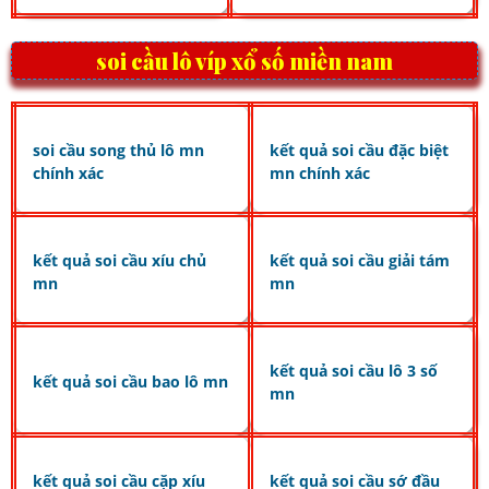
soi cầu lô víp xổ số miền nam
soi cầu song thủ lô mn
kết quả soi cầu đặc biệt
chính xác
mn chính xác
kết quả soi cầu xíu chủ
kết quả soi cầu giải tám
mn
mn
kết quả soi cầu lô 3 số
kết quả soi cầu bao lô mn
mn
kết quả soi cầu cặp xíu
kết quả soi cầu sớ đầu