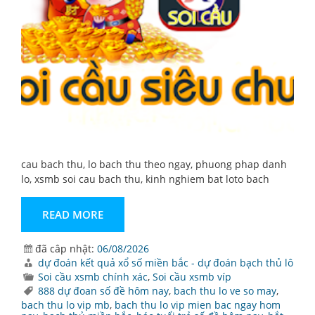
cau bach thu, lo bach thu theo ngay, phuong phap danh
lo, xsmb soi cau bach thu, kinh nghiem bat loto bach
READ MORE
đã câp nhật:
06/08/2026
dự đoán kết quả xổ số miền bắc - dự đoán bạch thủ lô
Soi cầu xsmb chính xác
,
Soi cầu xsmb víp
888 dự đoan số đề hôm nay
,
bach thu lo ve so may
,
bach thu lo vip mb
,
bach thu lo vip mien bac ngay hom