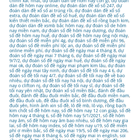
chính xác nhất
,
dự đoán dàn đề hôm nay con gì
,
dự đoán
dàn đề hôm nay online
,
dự đoán dàn đề xổ số 247
,
dự
đoán dàn đề xổ số ai trúng rồi
,
dự đoán dàn đề xổ số
extra
,
dự đoán dàn đề xổ số huế
,
dự đoán dàn đề xổ số
kiến thiết miền bắc
,
dự đoán dàn đề xổ số rồng bạch kim
,
dự đoán dàn đề xsmb bắc hôm nay
,
dự đoán số de hôm
nay miền nam
,
dự đoán số đề hôm nay dương
,
dự đoán
số đề hôm nay huế
,
dự đoán số đề hôm nay ông nội mày
,
dự đoán số đề miễn phí 4g
,
dự đoán số đề miễn phí 96
,
dự đoán số đề miễn phí lộc an
,
dự đoán số đề miễn phí
online miễn phí
,
dự đoán số đề ngày mai 4 tháng 8
,
dự
đoán số đề ngày mai 7 tháng 6
,
dự đoán số đề ngày mai
9/7/2
,
dự đoán số đề ngày mai huế
,
dự đoán số đề ngày
mai ok
,
dự đoán số đề ngày mai phạm kim lâu
,
dự đoán
số đề ngày mai tây ninh
,
dự đoán số đề tối nay 4 6
,
dự
đoán số đề tối nay 4/7
,
dự đoán số đề tối nay đề về bao
nhiêu
,
dự đoán số đề tối nay hà nội
,
dự đoán số đề tối
nay o clifton nj
,
dự đoán số đề tối nay sĩ
,
dự đoán số đề
tối nay yên nhật
,
Dự đoán xổ số miền Bắc
,
đánh đề đầu
đuôi
,
đánh đề đầu đuôi miền bắc
,
đề đầu đuôi miền nam
,
đề đầu đuôi ub
,
đề đầu đuôi xổ số bình dương
,
đề đầu
đuôi yên
,
hình ảnh xin số đề
,
lô đề mb
,
lô vip
,
rồng bạch
kim chốt số đề hôm nay
,
số đề hôm nay 12 con giáp
,
số đề
hôm nay 4 tháng 6
,
số đề hôm nay 5/1/2021
,
số đề hôm
nay âm
,
số đề hôm nay âm bao nhiêu
,
số đề hôm nay gia
lai
,
số đề hôm nay index
,
số đề hôm nay u19
,
số đề miễn
phí ơ miền bắc
,
số đề ngày mai 19/5
,
số đề ngày mai 206
,
số đề ngày mai 8 tháng 6
,
số đề ngày mai in english
,
soi