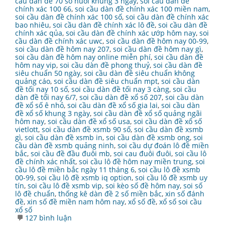
cầu dàn đề 70 số nuôi khung 3 ngày
,
soi cầu dàn đề
chính xác 100 66
,
soi cầu dàn đề chính xác 100 miền nam
,
soi cầu dàn đề chính xác 100 số
,
soi cầu dàn đề chính xác
bao nhiêu
,
soi cầu dàn đề chính xác lô đề
,
soi cầu dàn đề
chính xác qủa
,
soi cầu dàn đề chính xác ướp hôm nay
,
soi
cầu dàn đề chính xác uwc
,
soi cầu dàn đề hôm nay 00-99
,
soi cầu dàn đề hôm nay 207
,
soi cầu dàn đề hôm nay gì
,
soi cầu dàn đề hôm nay online miễn phí
,
soi cầu dàn đề
hôm nay vip
,
soi cầu dàn đề phong thuỷ
,
soi cầu dàn đề
siêu chuẩn 50 ngày
,
soi cầu dàn đề siêu chuẩn không
quảng cáo
,
soi cầu dàn đề siêu chuẩn mpt
,
soi cầu dàn
đề tối nay 10 số
,
soi cầu dàn đề tối nay 3 càng
,
soi cầu
dàn đề tối nay 6/7
,
soi cầu dàn đề xổ số 207
,
soi cầu dàn
đề xổ số ê nhỏ
,
soi cầu dàn đề xổ số gia lai
,
soi cầu dàn
đề xổ số khung 3 ngày
,
soi cầu dàn đề xổ số quảng ngãi
hôm nay
,
soi cầu dàn đề xổ số usa
,
soi cầu dàn đề xổ số
vietlott
,
soi cầu dàn đề xsmb 90 số
,
soi cầu dàn đề xsmb
gì
,
soi cầu dàn đề xsmb in
,
soi cầu dàn đề xsmb ong
,
soi
cầu dàn đề xsmb quảng ninh
,
soi cầu dự đoán lô đề miền
bắc
,
soi cầu đề đầu đuôi mb
,
soi cau đuôi đuôi
,
soi cầu lô
đề chính xác nhất
,
soi cầu lô đề hôm nay miền trung
,
soi
cầu lô đề miền bắc ngày 11 tháng 6
,
soi cầu lô đề xsmb
00-99
,
soi cầu lô đề xsmb iq option
,
soi cầu lô đề xsmb uy
tín
,
soi cầu lô đề xsmb vip
,
soi kèo số đề hôm nay
,
soi số
lô đề chuẩn
,
thống kê dàn đề 2 số miền bắc
,
xin số đánh
đề
,
xin số đề miền nam hôm nay
,
xổ số đề
,
xổ số soi cầu
xổ số
ở
127 bình luận