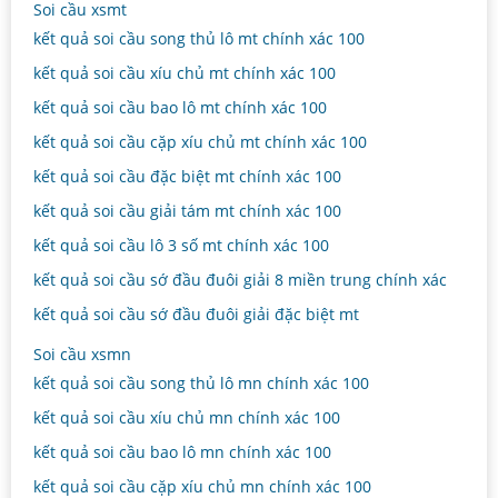
Soi cầu xsmt
kết quả soi cầu song thủ lô mt chính xác 100
kết quả soi cầu xíu chủ mt chính xác 100
kết quả soi cầu bao lô mt chính xác 100
kết quả soi cầu cặp xíu chủ mt chính xác 100
kết quả soi cầu đặc biệt mt chính xác 100
kết quả soi cầu giải tám mt chính xác 100
kết quả soi cầu lô 3 số mt chính xác 100
kết quả soi cầu sớ đầu đuôi giải 8 miền trung chính xác
kết quả soi cầu sớ đầu đuôi giải đặc biệt mt
Soi cầu xsmn
kết quả soi cầu song thủ lô mn chính xác 100
kết quả soi cầu xíu chủ mn chính xác 100
kết quả soi cầu bao lô mn chính xác 100
kết quả soi cầu cặp xíu chủ mn chính xác 100