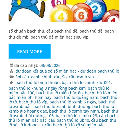
số chuẩn bạch thủ, cầu bạch thủ đề, bạch thủ đề, bạch
thủ đề mb, bạch thủ đề miền bắc siêu vip,
READ MORE
đã câp nhật:
08/08/2026
dự đoán kết quả xổ số miền bắc - dự đoán bạch thủ lô
Soi cầu xsmb chính xác
,
Soi cầu xsmb víp
bạch thủ lô bình thuận
,
bạch thủ lô chính xác 001
,
bạch thủ lô khung 3 ngày rồng bạch kim
,
bạch thủ lô
miền bắc 100
,
bạch thủ lô miền bắc ên
,
bạch thủ lô miền
bắc miễn phí hôm nay
,
bạch thủ lô quảng nam
,
bạch thủ
lô tô
,
bạch thủ lô víp
,
bạch thủ lô xsmb 6 ngày
,
bạch thủ
lô xsmb bắc
,
bạch thủ lô xsmb bình dương
,
bạch thủ lô
xsmb gio hoang dao
,
bạch thủ lô xsmb tây ninh
,
bạch thủ
lô xsmb thái dương 106
,
bạch thủ lô xsmb u23
,
cầu bạch
thủ lô miền bắc bắc
,
cầu bạch thủ lô ub40
,
cầu bạch thủ
lô xổ số indonesia
,
cầu bạch thủ lô xổ số miền bắc