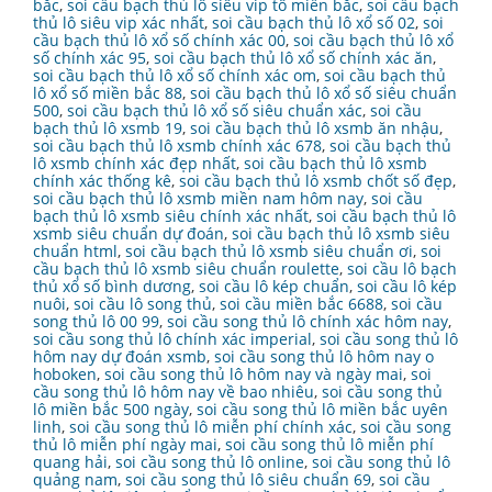
bắc
,
soi cầu bạch thủ lô siêu vip tô miền bắc
,
soi cầu bạch
thủ lô siêu vip xác nhất
,
soi cầu bạch thủ lô xổ số 02
,
soi
cầu bạch thủ lô xổ số chính xác 00
,
soi cầu bạch thủ lô xổ
số chính xác 95
,
soi cầu bạch thủ lô xổ số chính xác ăn
,
soi cầu bạch thủ lô xổ số chính xác om
,
soi cầu bạch thủ
lô xổ số miền bắc 88
,
soi cầu bạch thủ lô xổ số siêu chuẩn
500
,
soi cầu bạch thủ lô xổ số siêu chuẩn xác
,
soi cầu
bạch thủ lô xsmb 19
,
soi cầu bạch thủ lô xsmb ăn nhậu
,
soi cầu bạch thủ lô xsmb chính xác 678
,
soi cầu bạch thủ
lô xsmb chính xác đẹp nhất
,
soi cầu bạch thủ lô xsmb
chính xác thống kê
,
soi cầu bạch thủ lô xsmb chốt số đẹp
,
soi cầu bạch thủ lô xsmb miền nam hôm nay
,
soi cầu
bạch thủ lô xsmb siêu chính xác nhất
,
soi cầu bạch thủ lô
xsmb siêu chuẩn dự đoán
,
soi cầu bạch thủ lô xsmb siêu
chuẩn html
,
soi cầu bạch thủ lô xsmb siêu chuẩn ơi
,
soi
cầu bạch thủ lô xsmb siêu chuẩn roulette
,
soi cầu lô bạch
thủ xổ số bình dương
,
soi cầu lô kép chuẩn
,
soi cầu lô kép
nuôi
,
soi cầu lô song thủ
,
soi cầu miền bắc 6688
,
soi cầu
song thủ lô 00 99
,
soi cầu song thủ lô chính xác hôm nay
,
soi cầu song thủ lô chính xác imperial
,
soi cầu song thủ lô
hôm nay dự đoán xsmb
,
soi cầu song thủ lô hôm nay o
hoboken
,
soi cầu song thủ lô hôm nay và ngày mai
,
soi
cầu song thủ lô hôm nay về bao nhiêu
,
soi cầu song thủ
lô miền bắc 500 ngày
,
soi cầu song thủ lô miền bắc uyên
linh
,
soi cầu song thủ lô miễn phí chính xác
,
soi cầu song
thủ lô miễn phí ngày mai
,
soi cầu song thủ lô miễn phí
quang hải
,
soi cầu song thủ lô online
,
soi cầu song thủ lô
quảng nam
,
soi cầu song thủ lô siêu chuẩn 69
,
soi cầu