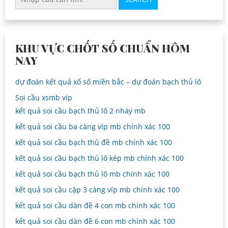
cầu
song
thủ
lô
mb
chính
KHU VỰC CHỐT SỐ CHUẨN HÔM
xác
NAY
100
dự đoán kết quả xổ số miền bắc – dự đoán bạch thủ lô
Soi cầu xsmb víp
kết quả soi cầu bạch thủ lô 2 nháy mb
kết quả soi cầu ba càng víp mb chính xác 100
kết quả soi cầu bạch thủ đề mb chính xác 100
kết quả soi cầu bạch thủ lô kép mb chính xác 100
kết quả soi cầu bạch thủ lô mb chính xác 100
kết quả soi cầu cặp 3 càng víp mb chính xác 100
kết quả soi cầu dàn đề 4 con mb chính xác 100
kết quả soi cầu dàn đề 6 con mb chính xác 100