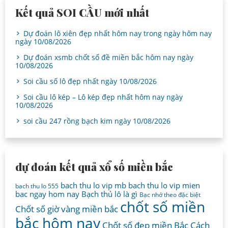
Kết quả SOI CẦU mới nhất
Dự đoán lô xiên đẹp nhất hôm nay trong ngày hôm nay
ngày 10/08/2026
Dự đoán xsmb chốt số đề miền bắc hôm nay ngày
10/08/2026
Soi cầu số lô đẹp nhất ngày 10/08/2026
Soi cầu lô kép – Lô kép đẹp nhất hôm nay ngày
10/08/2026
soi cầu 247 rồng bạch kim ngày 10/08/2026
dự đoán kết quả xổ số miền bắc
bach thu lo vip mb
bach thu lo vip mien
bach thu lo 555
bac ngay hom nay
Bạch thủ lô là gì
Bạc nhớ theo đặc biệt
chốt số miền
Chốt số giờ vàng miền bắc
bắc hôm nay
Chốt số đẹp miền Bắc
Cách