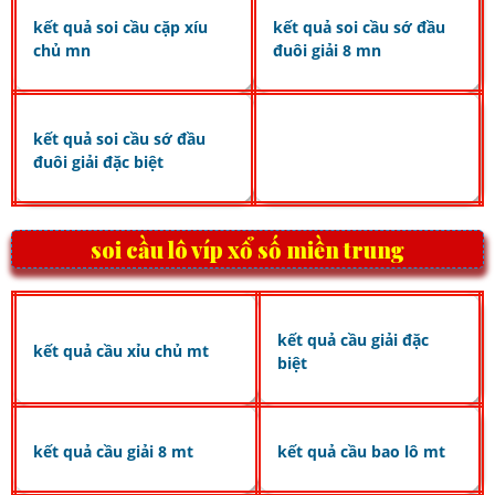
kết quả soi cầu cặp xíu
kết quả soi cầu sớ đầu
chủ mn
đuôi giải 8 mn
kết quả soi cầu sớ đầu
đuôi giải đặc biệt
soi cầu lô víp xổ số miền trung
kết quả cầu giải đặc
kết quả cầu xỉu chủ mt
biệt
kết quả cầu giải 8 mt
kết quả cầu bao lô mt