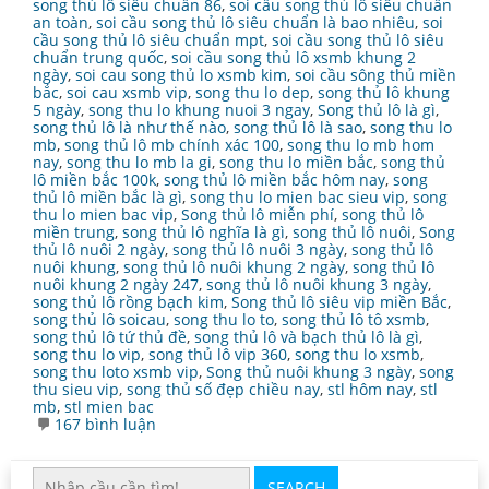
song thủ lô siêu chuẩn 86
,
soi cầu song thủ lô siêu chuẩn
an toàn
,
soi cầu song thủ lô siêu chuẩn là bao nhiêu
,
soi
cầu song thủ lô siêu chuẩn mpt
,
soi cầu song thủ lô siêu
chuẩn trung quốc
,
soi cầu song thủ lô xsmb khung 2
ngày
,
soi cau song thủ lo xsmb kim
,
soi cầu sông thủ miền
bắc
,
soi cau xsmb vip
,
song thu lo dep
,
song thủ lô khung
5 ngày
,
song thu lo khung nuoi 3 ngay
,
Song thủ lô là gì
,
song thủ lô là như thế nào
,
song thủ lô là sao
,
song thu lo
mb
,
song thủ lô mb chính xác 100
,
song thu lo mb hom
nay
,
song thu lo mb la gi
,
song thu lo miền bắc
,
song thủ
lô miền bắc 100k
,
song thủ lô miền bắc hôm nay
,
song
thủ lô miền bắc là gì
,
song thu lo mien bac sieu vip
,
song
thu lo mien bac vip
,
Song thủ lô miễn phí
,
song thủ lô
miền trung
,
song thủ lô nghĩa là gì
,
song thủ lô nuôi
,
Song
thủ lô nuôi 2 ngày
,
song thủ lô nuôi 3 ngày
,
song thủ lô
nuôi khung
,
song thủ lô nuôi khung 2 ngày
,
song thủ lô
nuôi khung 2 ngày 247
,
song thủ lô nuôi khung 3 ngày
,
song thủ lô rồng bạch kim
,
Song thủ lô siêu vip miền Bắc
,
song thủ lô soicau
,
song thu lo to
,
song thủ lô tô xsmb
,
song thủ lô tứ thủ đề
,
song thủ lô và bạch thủ lô là gì
,
song thu lo vip
,
song thủ lô vip 360
,
song thu lo xsmb
,
song thu loto xsmb vip
,
Song thủ nuôi khung 3 ngày
,
song
thu sieu vip
,
song thủ số đẹp chiều nay
,
stl hôm nay
,
stl
mb
,
stl mien bac
ở
167 bình luận
kết
quả
soi
SEARCH