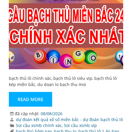
bạch thủ lô chính xác, bạch thủ lô siêu vip, bạch thủ lô
kép miền bắc, du doan lo bach thu moi
READ MORE
đã câp nhật:
08/08/2026
dự đoán kết quả xổ số miền bắc - dự đoán bạch thủ lô
Soi cầu xsmb chính xác
,
Soi cầu xsmb víp
bạch thủ hôm nay
,
bach thu lo
,
bạch thủ lô 1 ăn bao