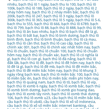
nhiêu
,
bạch thủ lô 1 ngày
,
bach thu lo 100
,
bạch thủ lô
100k
,
bạch thủ lô 188
,
bạch thủ lô 2 ngày
,
bạch thủ lô 2
nháy hôm nay
,
bạch thủ lô 2 nháy miền bắc
,
bạch thủ lô
200k
,
bạch thủ lô 247
,
bạch thủ lô 3 ngày
,
bạch thủ lô
300k
,
bạch thủ lô 365
,
bạch thủ lô 5 ngày
,
bạch thủ lô 5-6
,
bach thu lo 555
,
bạch thủ lô 666
,
bạch thủ lô 6789
,
bạch
thủ lô 799
,
bạch thủ lô 88
,
bạch thủ lô 888
,
bạch thủ lô 99
,
bạch thủ lô ăn bao nhiêu
,
bạch thủ lô bạch thủ đề là gì
,
bạch thủ lô bất bại
,
bạch thủ lô bình dương
,
bạch thủ lô
bình định
,
bạch thủ lô bình thuận
,
bạch thủ lô cà mau
,
bạch thủ lô cần thơ
,
bạch thủ lô cao cấp
,
bạch thủ lô
chính xác 001
,
bạch thủ lô chính xác nhất hôm nay
,
bạch
thủ lô chuẩn
,
bạch thủ lô chuẩn 100
,
bạch thủ lô chuẩn
hôm nay
,
bạch thủ lô chuẩn xác
,
bạch thủ lô có nghĩa là
gì
,
bạch thủ lô con gì
,
bạch thủ lô đà nẵng
,
bạch thủ lô
đắk lắk
,
bạch thủ lô đề
,
bạch thủ lô đề hôm nay
,
bạch thủ
lô đề là gì
,
bạch thủ lô đề mb
,
bạch thủ lô đề miền bắc
,
bạch thủ lô đề miền bắc hôm nay
,
bạch thủ lô khung 3
ngày rồng bạch kim
,
bạch thủ lô miền bắc 100
,
bạch thủ
lô miền bắc ên
,
bạch thủ lô miền bắc miễn phí hôm nay
,
bạch thủ lô quảng nam
,
bạch thủ lô tô
,
bạch thủ lô víp
,
bạch thủ lô xsmb 6 ngày
,
bạch thủ lô xsmb bắc
,
bạch thủ
lô xsmb bình dương
,
bạch thủ lô xsmb gio hoang dao
,
bạch thủ lô xsmb tây ninh
,
bạch thủ lô xsmb thái dương
106
,
bạch thủ lô xsmb u23
,
cầu bạch thủ lô miền bắc bắc
,
cầu bạch thủ lô ub40
,
cầu bạch thủ lô xổ số indonesia
,
cầu bạch thủ lô xổ số miền bắc internet banking
,
cầu