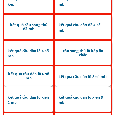
kép
mb
kết quả cầu song thủ
kết quả cầu dàn đề 4 số
đề mb
mb
kết quả cầu dàn lô 4 số
cầu song thủ lô kép ăn
chắc
mb
kết quả cầu dàn lô 6 số
kết quả cầu dàn lô 8 số mb
mb
kết quả cầu dàn lô xiên
kết quả cầu dàn lô xiên 3
2 mb
mb