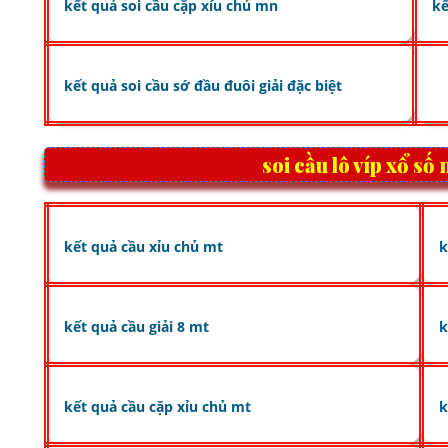
kết quả soi cầu cặp xíu chủ mn
kế
kết quả soi cầu sớ đầu đuôi giải đặc biệt
soi cầu lô víp xổ số
kết quả cầu xỉu chủ mt
k
kết quả cầu giải 8 mt
k
kết quả cầu cặp xỉu chủ mt
k