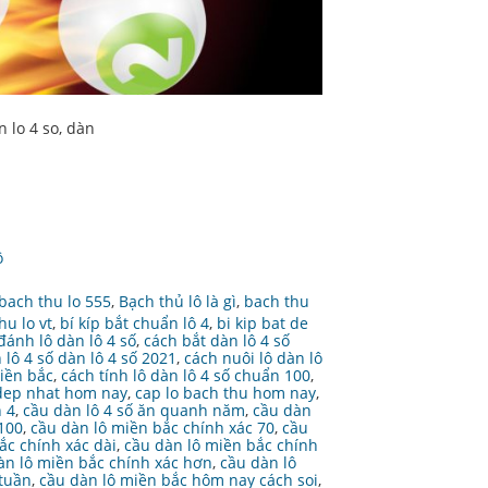
n lo 4 so, dàn
ô
bach thu lo 555
,
Bạch thủ lô là gì
,
bach thu
hu lo vt
,
bí kíp bắt chuẩn lô 4
,
bi kip bat de
đánh lô dàn lô 4 số
,
cách bắt dàn lô 4 số
 lô 4 số dàn lô 4 số 2021
,
cách nuôi lô dàn lô
miền bắc
,
cách tính lô dàn lô 4 số chuẩn 100
,
 dep nhat hom nay
,
cap lo bach thu hom nay
,
 4
,
cầu dàn lô 4 số ăn quanh năm
,
cầu dàn
100
,
cầu dàn lô miền bắc chính xác 70
,
cầu
ắc chính xác dài
,
cầu dàn lô miền bắc chính
àn lô miền bắc chính xác hơn
,
cầu dàn lô
 tuần
,
cầu dàn lô miền bắc hôm nay cách soi
,