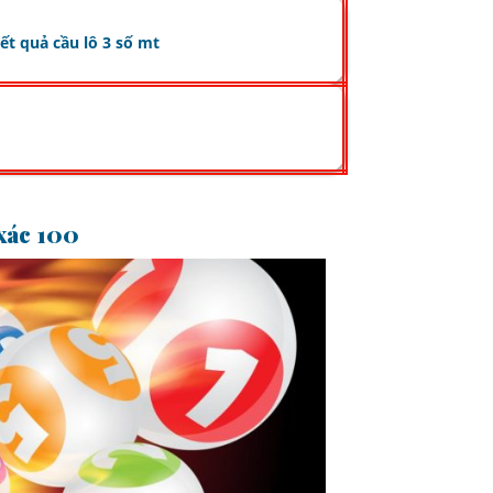
ết quả cầu lô 3 số mt
 xác 100