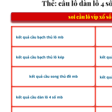
Thẻ:
cầu lô dàn lô 4 
soi cầu lô víp xổ s
kết quả cầu bạch thủ lô mb
kết quả cầu bạch thủ lô kép
kết qu
kết quả cầu song thủ đề mb
kết qu
kết quả cầu dàn lô 4 số mb