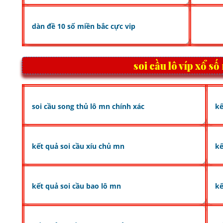
dàn đề 10 số miền bắc cực vip
soi cầu lô víp xổ s
soi cầu song thủ lô mn chính xác
kế
kết quả soi cầu xíu chủ mn
kế
kết quả soi cầu bao lô mn
kế