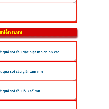
ố miền nam
t quả soi cầu đặc biệt mn chính xác
t quả soi cầu giải tám mn
t quả soi cầu lô 3 số mn