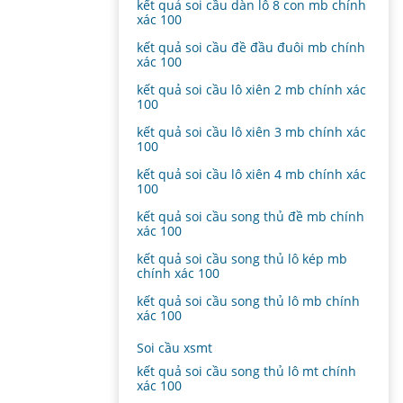
kết quả soi cầu dàn lô 8 con mb chính
xác 100
kết quả soi cầu đề đầu đuôi mb chính
xác 100
kết quả soi cầu lô xiên 2 mb chính xác
100
kết quả soi cầu lô xiên 3 mb chính xác
100
kết quả soi cầu lô xiên 4 mb chính xác
100
kết quả soi cầu song thủ đề mb chính
xác 100
kết quả soi cầu song thủ lô kép mb
chính xác 100
kết quả soi cầu song thủ lô mb chính
xác 100
Soi cầu xsmt
kết quả soi cầu song thủ lô mt chính
xác 100