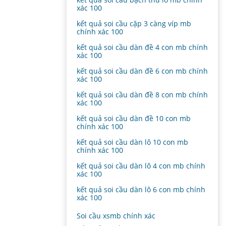
xác 100
kết quả soi cầu cặp 3 càng víp mb
chính xác 100
kết quả soi cầu dàn đề 4 con mb chính
xác 100
kết quả soi cầu dàn đề 6 con mb chính
xác 100
kết quả soi cầu dàn đề 8 con mb chính
xác 100
kết quả soi cầu dàn đề 10 con mb
chính xác 100
kết quả soi cầu dàn lô 10 con mb
chính xác 100
kết quả soi cầu dàn lô 4 con mb chính
xác 100
kết quả soi cầu dàn lô 6 con mb chính
xác 100
Soi cầu xsmb chính xác