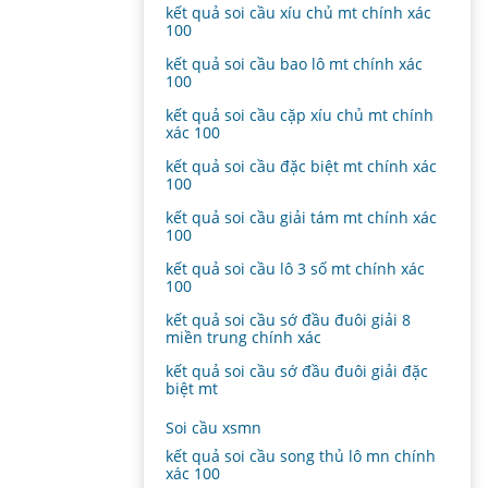
kết quả soi cầu xíu chủ mt chính xác
100
kết quả soi cầu bao lô mt chính xác
100
kết quả soi cầu cặp xíu chủ mt chính
xác 100
kết quả soi cầu đặc biệt mt chính xác
100
kết quả soi cầu giải tám mt chính xác
100
kết quả soi cầu lô 3 số mt chính xác
100
kết quả soi cầu sớ đầu đuôi giải 8
miền trung chính xác
kết quả soi cầu sớ đầu đuôi giải đặc
biệt mt
Soi cầu xsmn
kết quả soi cầu song thủ lô mn chính
xác 100