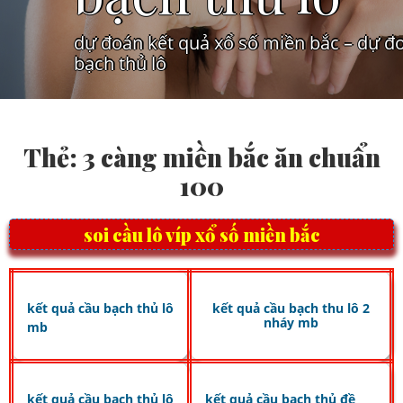
dự đoán kết quả xổ số miền bắc – dự đ
bạch thủ lô
Thẻ:
3 càng miền bắc ăn chuẩn
100
soi cầu lô víp xổ số miền bắc
kết quả cầu bạch thủ lô
kết quả cầu bạch thu lô 2
nháy mb
mb
kết quả cầu bạch thủ lô
kết quả cầu bạch thủ đề