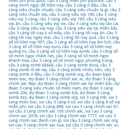
miễn phí phú quốc
,
cầu 3 càng miễn phí youtube
,
cầu 3
càng minh ngọc đề hôm nay
,
cầu 3 càng ơ đâu
,
cầu 3
càng siêu chuẩn chuẩn
,
cầu 3 càng siêu chuẩn là gì
,
cầu 3
càng siêu chuẩn vip
,
cầu 3 càng siêu vip 100
,
cầu 3 càng
siêu vip 3 càng
,
cầu 3 càng siêu vip 789
,
cầu 3 càng siêu
vip ăn
,
cầu 3 càng siêu vip ios
,
cầu 3 càng siêu vip lào cai
,
cầu 3 càng siêu vip nay
,
cầu 3 càng siêu vip tại miền bắc
,
cầu 3 càng tối nay 6 số mấy
,
cầu 3 càng tối nay ăn
,
cầu 3
càng tối nay ngày mai
,
cầu 3 càng tối nay quả
,
cầu 3 càng
xổ số hôm nay 997
,
cầu 3 càng xổ số hôm nay âm lich
,
cầu
3 càng xổ số hôm nay euro
,
cầu 3 càng xổ số hôm nay
quảng trị
,
cầu 3 càng xổ số hôm nay xsmb
,
cầu 3 càng xổ
số minh ngọc chấm net
,
cầu 3 càng xổ số minh ngọc
khánh hòa
,
cầu 3 càng xổ số minh ngọc phương trang
,
cầu 3 càng xsmb 66666
,
cầu 3 càng xsmb ibiza
,
cầu 3
càng xsmb lô de vip
,
cầu 3 càng xsmb nhiêu tiền
,
cầu 3
càng xsmb ơ đâu
,
cầu 3 càng xsmb org
,
du doan kqxs
mien bac
,
dự đoán 3 càng chính xác ac
,
dự đoán 3 càng
chính xác đẹp
,
dự đoán 3 càng chính xác tại miền bắc
,
dự
đoán 3 càng siêu chuẩn số miền nam
,
dự đoán 3 càng
xsmb 206
,
dự đoán 3 càng xsmb 6/6
,
dự đoán 3 càng
xsmb itzy
,
dự đoán 3 càng xsmb org
,
soi 3 cang mb
,
soi 3
cang mien bac
,
soi cầu 3 càng 4 số
,
soi cầu 3 càng 4 số vip
miễn phí
,
soi cầu 3 càng 888
,
soi cau 3 cang chinh xac 01
,
soi cầu 3 càng chính xác 100 chính xác
,
soi cau 3 cang
chinh xac 2018
,
soi cầu 3 càng chính xác 7777
,
soi cau 3
cang chinh xac đanh con gi
,
soi cầu 3 càng chính xác org
,
soi cau 3 cang chinh xac sua
,
soi cầu 3 càng chính xác uc
,