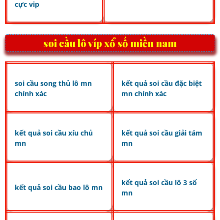
cực vip
soi cầu lô víp xổ số miền nam
soi cầu song thủ lô mn
kết quả soi cầu đặc biệt
chính xác
mn chính xác
kết quả soi cầu xíu chủ
kết quả soi cầu giải tám
mn
mn
kết quả soi cầu lô 3 số
kết quả soi cầu bao lô mn
mn