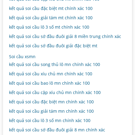
kết quả soi cầu đặc biệt mt chính xác 100
kết quả soi cầu giải tám mt chính xác 100
kết quả soi cầu lô 3 số mt chính xác 100
kết quả soi cầu sớ đầu đuôi giải 8 miền trung chính xác
kết quả soi cầu sớ đầu đuôi giải đặc biệt mt
Soi cầu xsmn
kết quả soi cầu song thủ lô mn chính xác 100
kết quả soi cầu xíu chủ mn chính xác 100
kết quả soi cầu bao lô mn chính xác 100
kết quả soi cầu cặp xíu chủ mn chính xác 100
kết quả soi cầu đặc biệt mn chính xác 100
kết quả soi cầu giải tám mn chính xác 100
kết quả soi cầu lô 3 số mn chính xác 100
kết quả soi cầu sớ đầu đuôi giải 8 mn chính xác