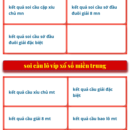
kết quả soi cầu cặp xíu
kết quả soi cầu sớ đầu
chủ mn
đuôi giải 8 mn
kết quả soi cầu sớ đầu
đuôi giải đặc biệt
soi cầu lô víp xổ số miền trung
kết quả cầu giải đặc
kết quả cầu xỉu chủ mt
biệt
kết quả cầu giải 8 mt
kết quả cầu bao lô mt