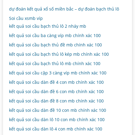
dự đoán kết quả xổ số miền bắc – dự đoán bạch thủ lô
Soi cầu xsmb víp
kết quả soi cầu bạch thủ lô 2 nháy mb
kết quả soi cầu ba càng víp mb chính xác 100
kết quả soi cầu bạch thủ đề mb chính xác 100
kết quả soi cầu bạch thủ lô kép mb chính xác 100
kết quả soi cầu bạch thủ lô mb chính xác 100
kết quả soi cầu cặp 3 càng víp mb chính xác 100
kết quả soi cầu dàn đề 4 con mb chính xác 100
kết quả soi cầu dàn đề 6 con mb chính xác 100
kết quả soi cầu dàn đề 8 con mb chính xác 100
kết quả soi cầu dàn đề 10 con mb chính xác 100
kết quả soi cầu dàn lô 10 con mb chính xác 100
kết quả soi cầu dàn lô 4 con mb chính xác 100