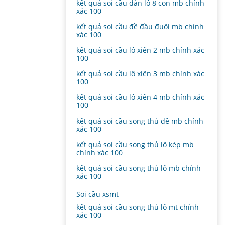
kết quả soi cầu dàn lô 8 con mb chính
xác 100
kết quả soi cầu đề đầu đuôi mb chính
xác 100
kết quả soi cầu lô xiên 2 mb chính xác
100
kết quả soi cầu lô xiên 3 mb chính xác
100
kết quả soi cầu lô xiên 4 mb chính xác
100
kết quả soi cầu song thủ đề mb chính
xác 100
kết quả soi cầu song thủ lô kép mb
chính xác 100
kết quả soi cầu song thủ lô mb chính
xác 100
Soi cầu xsmt
kết quả soi cầu song thủ lô mt chính
xác 100