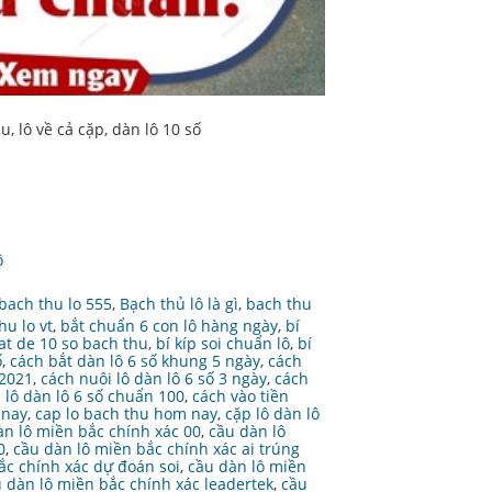
u, lô về cả cặp, dàn lô 10 số
ô
bach thu lo 555
,
Bạch thủ lô là gì
,
bach thu
hu lo vt
,
bắt chuẩn 6 con lô hàng ngày
,
bí
bat de 10 so bach thu
,
bí kíp soi chuẩn lô
,
bí
ố
,
cách bắt dàn lô 6 số khung 5 ngày
,
cách
 2021
,
cách nuôi lô dàn lô 6 số 3 ngày
,
cách
 lô dàn lô 6 số chuẩn 100
,
cách vào tiền
 nay
,
cap lo bach thu hom nay
,
cặp lô dàn lô
àn lô miền bắc chính xác 00
,
cầu dàn lô
0
,
cầu dàn lô miền bắc chính xác ai trúng
ắc chính xác dự đoán soi
,
cầu dàn lô miền
 dàn lô miền bắc chính xác leadertek
,
cầu