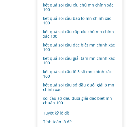
kết quả soi cầu xíu chủ mn chính xác
100
kết quả soi cầu bao lô mn chính xác
100
kết quả soi cầu cặp xíu chủ mn chính
xác 100
kết quả soi cầu đặc biệt mn chính xác
100
kết quả soi cầu giải tám mn chính xác
100
kết quả soi cầu lô 3 số mn chính xác
100
kết quả soi cầu sớ đầu đuôi giải 8 mn
chính xác
soi cầu sớ đầu đuôi giải đặc biệt mn
chuẩn 100
Tuyệt kỹ lô đề
Tính toán lô đề