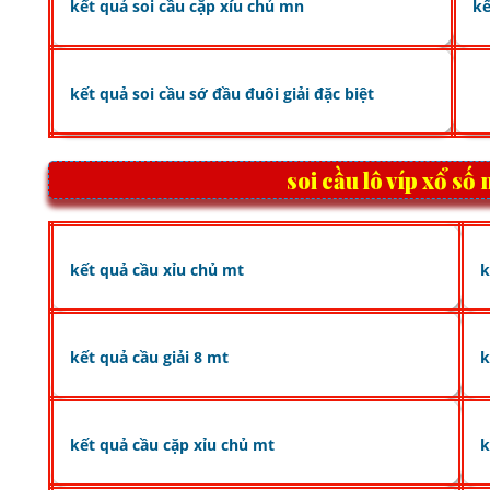
kết quả soi cầu cặp xíu chủ mn
kế
kết quả soi cầu sớ đầu đuôi giải đặc biệt
soi cầu lô víp xổ số
kết quả cầu xỉu chủ mt
k
kết quả cầu giải 8 mt
k
kết quả cầu cặp xỉu chủ mt
k