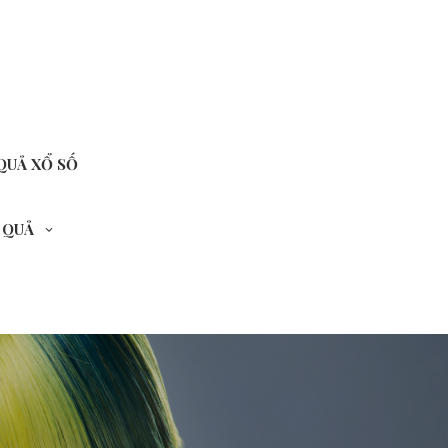
QUẢ XỔ SỐ
 QUẢ