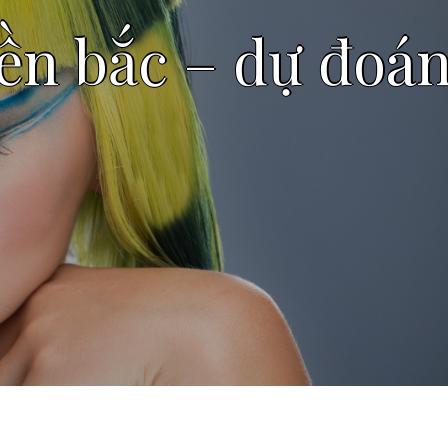
iền bắc – dự đoá