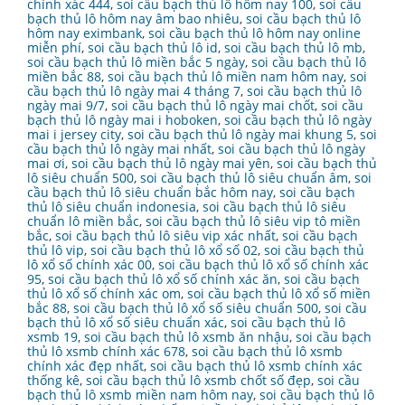
chính xác 444
,
soi cầu bạch thủ lô hôm nay 100
,
soi cầu
bạch thủ lô hôm nay âm bao nhiêu
,
soi cầu bạch thủ lô
hôm nay eximbank
,
soi cầu bạch thủ lô hôm nay online
miễn phí
,
soi cầu bạch thủ lô id
,
soi cầu bạch thủ lô mb
,
soi cầu bạch thủ lô miền bắc 5 ngày
,
soi cầu bạch thủ lô
miền bắc 88
,
soi cầu bạch thủ lô miền nam hôm nay
,
soi
cầu bạch thủ lô ngày mai 4 tháng 7
,
soi cầu bạch thủ lô
ngày mai 9/7
,
soi cầu bạch thủ lô ngày mai chốt
,
soi cầu
bạch thủ lô ngày mai i hoboken
,
soi cầu bạch thủ lô ngày
mai i jersey city
,
soi cầu bạch thủ lô ngày mai khung 5
,
soi
cầu bạch thủ lô ngày mai nhất
,
soi cầu bạch thủ lô ngày
mai ơi
,
soi cầu bạch thủ lô ngày mai yên
,
soi cầu bạch thủ
lô siêu chuẩn 500
,
soi cầu bạch thủ lô siêu chuẩn âm
,
soi
cầu bạch thủ lô siêu chuẩn bắc hôm nay
,
soi cầu bạch
thủ lô siêu chuẩn indonesia
,
soi cầu bạch thủ lô siêu
chuẩn lô miền bắc
,
soi cầu bạch thủ lô siêu vip tô miền
bắc
,
soi cầu bạch thủ lô siêu vip xác nhất
,
soi cầu bạch
thủ lô vip
,
soi cầu bạch thủ lô xổ số 02
,
soi cầu bạch thủ
lô xổ số chính xác 00
,
soi cầu bạch thủ lô xổ số chính xác
95
,
soi cầu bạch thủ lô xổ số chính xác ăn
,
soi cầu bạch
thủ lô xổ số chính xác om
,
soi cầu bạch thủ lô xổ số miền
bắc 88
,
soi cầu bạch thủ lô xổ số siêu chuẩn 500
,
soi cầu
bạch thủ lô xổ số siêu chuẩn xác
,
soi cầu bạch thủ lô
xsmb 19
,
soi cầu bạch thủ lô xsmb ăn nhậu
,
soi cầu bạch
thủ lô xsmb chính xác 678
,
soi cầu bạch thủ lô xsmb
chính xác đẹp nhất
,
soi cầu bạch thủ lô xsmb chính xác
thống kê
,
soi cầu bạch thủ lô xsmb chốt số đẹp
,
soi cầu
bạch thủ lô xsmb miền nam hôm nay
,
soi cầu bạch thủ lô