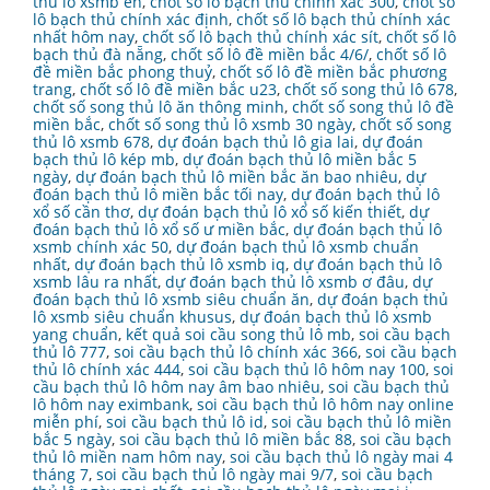
thủ lô xsmb ên
,
chốt số lô bạch thủ chính xác 300
,
chốt số
lô bạch thủ chính xác định
,
chốt số lô bạch thủ chính xác
nhất hôm nay
,
chốt số lô bạch thủ chính xác sít
,
chốt số lô
bạch thủ đà nẵng
,
chốt số lô đề miền bắc 4/6/
,
chốt số lô
đề miền bắc phong thuỷ
,
chốt số lô đề miền bắc phương
trang
,
chốt số lô đề miền bắc u23
,
chốt số song thủ lô 678
,
chốt số song thủ lô ăn thông minh
,
chốt số song thủ lô đề
miền bắc
,
chốt số song thủ lô xsmb 30 ngày
,
chốt số song
thủ lô xsmb 678
,
dự đoán bạch thủ lô gia lai
,
dự đoán
bạch thủ lô kép mb
,
dự đoán bạch thủ lô miền bắc 5
ngày
,
dự đoán bạch thủ lô miền bắc ăn bao nhiêu
,
dự
đoán bạch thủ lô miền bắc tối nay
,
dự đoán bạch thủ lô
xổ số cần thơ
,
dự đoán bạch thủ lô xổ số kiến thiết
,
dự
đoán bạch thủ lô xổ số ư miền bắc
,
dự đoán bạch thủ lô
xsmb chính xác 50
,
dự đoán bạch thủ lô xsmb chuẩn
nhất
,
dự đoán bạch thủ lô xsmb iq
,
dự đoán bạch thủ lô
xsmb lâu ra nhất
,
dự đoán bạch thủ lô xsmb ơ đâu
,
dự
đoán bạch thủ lô xsmb siêu chuẩn ăn
,
dự đoán bạch thủ
lô xsmb siêu chuẩn khusus
,
dự đoán bạch thủ lô xsmb
yang chuẩn
,
kết quả soi cầu song thủ lô mb
,
soi cầu bạch
thủ lô 777
,
soi cầu bạch thủ lô chính xác 366
,
soi cầu bạch
thủ lô chính xác 444
,
soi cầu bạch thủ lô hôm nay 100
,
soi
cầu bạch thủ lô hôm nay âm bao nhiêu
,
soi cầu bạch thủ
lô hôm nay eximbank
,
soi cầu bạch thủ lô hôm nay online
miễn phí
,
soi cầu bạch thủ lô id
,
soi cầu bạch thủ lô miền
bắc 5 ngày
,
soi cầu bạch thủ lô miền bắc 88
,
soi cầu bạch
thủ lô miền nam hôm nay
,
soi cầu bạch thủ lô ngày mai 4
tháng 7
,
soi cầu bạch thủ lô ngày mai 9/7
,
soi cầu bạch