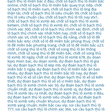
bạch thủ lô miền bắc ơ đâu
,
chốt số bạch thủ lô miền bắc
online
,
chốt số bạch thủ lô miền bắc quay trực tiếp
,
chốt
số bạch thủ lô miền nam
,
chốt số bạch thủ lô ông địa
thần tài
,
chốt số bạch thủ lô siêu chuẩn 99
,
chốt số bạch
thủ lô siêu chuẩn cầu
,
chốt số bạch thủ lô tối nay vtv1
,
chốt số bạch thủ lô xsmb 4d
,
chốt số bạch thủ lô xsmb
betwin
,
chốt số bạch thủ lô xsmb ên
,
chốt số lô bạch thủ
chính xác 300
,
chốt số lô bạch thủ chính xác định
,
chốt số
lô bạch thủ chính xác nhất hôm nay
,
chốt số lô bạch thủ
chính xác sít
,
chốt số lô bạch thủ đà nẵng
,
chốt số lô đề
miền bắc 4/6/
,
chốt số lô đề miền bắc phong thuỷ
,
chốt số
lô đề miền bắc phương trang
,
chốt số lô đề miền bắc u23
,
chốt số song thủ lô 678
,
chốt số song thủ lô ăn thông
minh
,
chốt số song thủ lô đề miền bắc
,
chốt số song thủ
lô xsmb 30 ngày
,
chốt số song thủ lô xsmb 678
,
du doan
kqxs mien bac
,
du doan xsmb
,
dự đoán bạch thủ lô gia
lai
,
dự đoán bạch thủ lô kép mb
,
dự đoán bạch thủ lô
miền bắc 5 ngày
,
dự đoán bạch thủ lô miền bắc ăn bao
nhiêu
,
dự đoán bạch thủ lô miền bắc tối nay
,
dự đoán
bạch thủ lô xổ số cần thơ
,
dự đoán bạch thủ lô xổ số kiến
thiết
,
dự đoán bạch thủ lô xổ số ư miền bắc
,
dự đoán
bạch thủ lô xsmb chính xác 50
,
dự đoán bạch thủ lô xsmb
chuẩn nhất
,
dự đoán bạch thủ lô xsmb iq
,
dự đoán bạch
thủ lô xsmb lâu ra nhất
,
dự đoán bạch thủ lô xsmb ơ đâu
,
dự đoán bạch thủ lô xsmb siêu chuẩn ăn
,
dự đoán bạch
thủ lô xsmb siêu chuẩn khusus
,
dự đoán bạch thủ lô
xsmb yang chuẩn
,
miền bắc cau vip
,
soi cầu bạch thủ lô
777
,
soi cầu bạch thủ lô chính xác 366
,
soi cầu bạch thủ lô