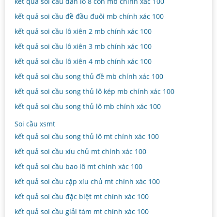
kết quả soi cầu dàn lô 8 con mb chính xác 100
kết quả soi cầu đề đầu đuôi mb chính xác 100
kết quả soi cầu lô xiên 2 mb chính xác 100
kết quả soi cầu lô xiên 3 mb chính xác 100
kết quả soi cầu lô xiên 4 mb chính xác 100
kết quả soi cầu song thủ đề mb chính xác 100
kết quả soi cầu song thủ lô kép mb chính xác 100
kết quả soi cầu song thủ lô mb chính xác 100
Soi cầu xsmt
kết quả soi cầu song thủ lô mt chính xác 100
kết quả soi cầu xíu chủ mt chính xác 100
kết quả soi cầu bao lô mt chính xác 100
kết quả soi cầu cặp xíu chủ mt chính xác 100
kết quả soi cầu đặc biệt mt chính xác 100
kết quả soi cầu giải tám mt chính xác 100