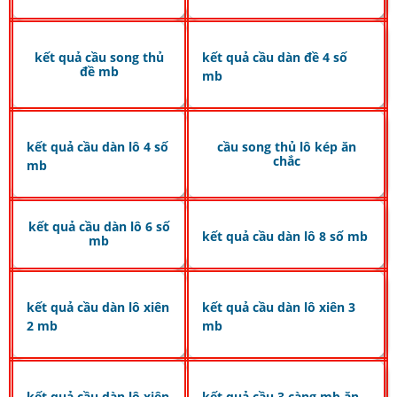
kết quả cầu song thủ
kết quả cầu dàn đề 4 số
đề mb
mb
kết quả cầu dàn lô 4 số
cầu song thủ lô kép ăn
chắc
mb
kết quả cầu dàn lô 6 số
kết quả cầu dàn lô 8 số mb
mb
kết quả cầu dàn lô xiên
kết quả cầu dàn lô xiên 3
2 mb
mb
kết quả cầu dàn lô xiên
kết quả cầu 3 càng mb ăn