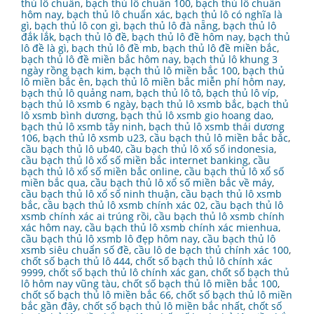
thủ lô chuẩn
,
bạch thủ lô chuẩn 100
,
bạch thủ lô chuẩn
hôm nay
,
bạch thủ lô chuẩn xác
,
bạch thủ lô có nghĩa là
gì
,
bạch thủ lô con gì
,
bạch thủ lô đà nẵng
,
bạch thủ lô
đắk lắk
,
bạch thủ lô đề
,
bạch thủ lô đề hôm nay
,
bạch thủ
lô đề là gì
,
bạch thủ lô đề mb
,
bạch thủ lô đề miền bắc
,
bạch thủ lô đề miền bắc hôm nay
,
bạch thủ lô khung 3
ngày rồng bạch kim
,
bạch thủ lô miền bắc 100
,
bạch thủ
lô miền bắc ên
,
bạch thủ lô miền bắc miễn phí hôm nay
,
bạch thủ lô quảng nam
,
bạch thủ lô tô
,
bạch thủ lô víp
,
bạch thủ lô xsmb 6 ngày
,
bạch thủ lô xsmb bắc
,
bạch thủ
lô xsmb bình dương
,
bạch thủ lô xsmb gio hoang dao
,
bạch thủ lô xsmb tây ninh
,
bạch thủ lô xsmb thái dương
106
,
bạch thủ lô xsmb u23
,
cầu bạch thủ lô miền bắc bắc
,
cầu bạch thủ lô ub40
,
cầu bạch thủ lô xổ số indonesia
,
cầu bạch thủ lô xổ số miền bắc internet banking
,
cầu
bạch thủ lô xổ số miền bắc online
,
cầu bạch thủ lô xổ số
miền bắc qua
,
cầu bạch thủ lô xổ số miền bắc về máy
,
cầu bạch thủ lô xổ số ninh thuận
,
cầu bạch thủ lô xsmb
bắc
,
cầu bạch thủ lô xsmb chính xác 02
,
cầu bạch thủ lô
xsmb chính xác ai trúng rồi
,
cầu bạch thủ lô xsmb chính
xác hôm nay
,
cầu bạch thủ lô xsmb chính xác mienhua
,
cầu bạch thủ lô xsmb lô đẹp hôm nay
,
cầu bạch thủ lô
xsmb siêu chuẩn số đề
,
cầu lô de bạch thủ chính xác 100
,
chốt số bạch thủ lô 444
,
chốt số bạch thủ lô chính xác
9999
,
chốt số bạch thủ lô chính xác gan
,
chốt số bạch thủ
lô hôm nay vũng tàu
,
chốt số bạch thủ lô miền bắc 100
,
chốt số bạch thủ lô miền bắc 66
,
chốt số bạch thủ lô miền
bắc gần đây
,
chốt số bạch thủ lô miền bắc nhất
,
chốt số