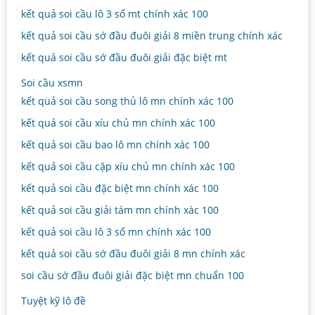
kết quả soi cầu lô 3 số mt chính xác 100
kết quả soi cầu sớ đầu đuôi giải 8 miền trung chính xác
kết quả soi cầu sớ đầu đuôi giải đặc biệt mt
Soi cầu xsmn
kết quả soi cầu song thủ lô mn chính xác 100
kết quả soi cầu xíu chủ mn chính xác 100
kết quả soi cầu bao lô mn chính xác 100
kết quả soi cầu cặp xíu chủ mn chính xác 100
kết quả soi cầu đặc biệt mn chính xác 100
kết quả soi cầu giải tám mn chính xác 100
kết quả soi cầu lô 3 số mn chính xác 100
kết quả soi cầu sớ đầu đuôi giải 8 mn chính xác
soi cầu sớ đầu đuôi giải đặc biệt mn chuẩn 100
Tuyệt kỹ lô đề