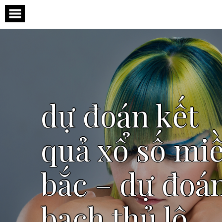
Skip
to
content
dự đoán kết
quả xổ số mi
bắc – dự đoá
bạch thủ lô