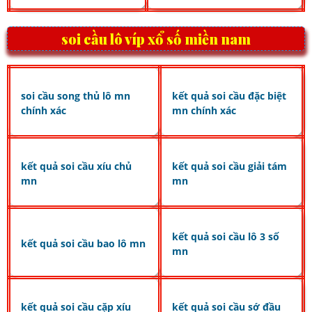
soi cầu lô víp xổ số miền nam
soi cầu song thủ lô mn
kết quả soi cầu đặc biệt
chính xác
mn chính xác
kết quả soi cầu xíu chủ
kết quả soi cầu giải tám
mn
mn
kết quả soi cầu lô 3 số
kết quả soi cầu bao lô mn
mn
kết quả soi cầu cặp xíu
kết quả soi cầu sớ đầu