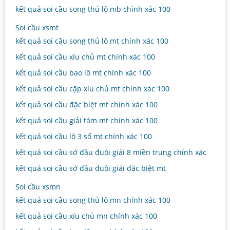
kết quả soi cầu song thủ lô mb chính xác 100
Soi cầu xsmt
kết quả soi cầu song thủ lô mt chính xác 100
kết quả soi cầu xíu chủ mt chính xác 100
kết quả soi cầu bao lô mt chính xác 100
kết quả soi cầu cặp xíu chủ mt chính xác 100
kết quả soi cầu đặc biệt mt chính xác 100
kết quả soi cầu giải tám mt chính xác 100
kết quả soi cầu lô 3 số mt chính xác 100
kết quả soi cầu sớ đầu đuôi giải 8 miền trung chính xác
kết quả soi cầu sớ đầu đuôi giải đặc biệt mt
Soi cầu xsmn
kết quả soi cầu song thủ lô mn chính xác 100
kết quả soi cầu xíu chủ mn chính xác 100