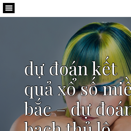
Skip
to
content
dự đoán kết
quả xổ số mi
bắc – dự đoá
bạch thủ lô