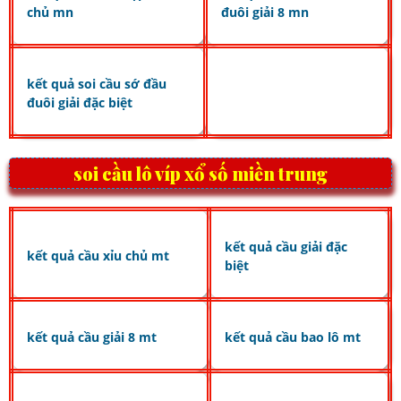
chủ mn
đuôi giải 8 mn
kết quả soi cầu sớ đầu
đuôi giải đặc biệt
soi cầu lô víp xổ số miền trung
kết quả cầu giải đặc
kết quả cầu xỉu chủ mt
biệt
kết quả cầu giải 8 mt
kết quả cầu bao lô mt