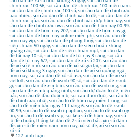
cầu dàn đề 70 số nuôi khung 3 ngày
,
soi cầu dàn đề
chính xác 100 66
,
soi cầu dàn đề chính xác 100 miền nam
,
soi cầu dàn đề chính xác 100 số
,
soi cầu dàn đề chính xác
bao nhiêu
,
soi cầu dàn đề chính xác lô đề
,
soi cầu dàn đề
chính xác qủa
,
soi cầu dàn đề chính xác ướp hôm nay
,
soi
cầu dàn đề chính xác uwc
,
soi cầu dàn đề hôm nay 00-99
,
soi cầu dàn đề hôm nay 207
,
soi cầu dàn đề hôm nay gì
,
soi cầu dàn đề hôm nay online miễn phí
,
soi cầu dàn đề
hôm nay vip
,
soi cầu dàn đề phong thuỷ
,
soi cầu dàn đề
siêu chuẩn 50 ngày
,
soi cầu dàn đề siêu chuẩn không
quảng cáo
,
soi cầu dàn đề siêu chuẩn mpt
,
soi cầu dàn
đề tối nay 10 số
,
soi cầu dàn đề tối nay 3 càng
,
soi cầu
dàn đề tối nay 6/7
,
soi cầu dàn đề xổ số 207
,
soi cầu dàn
đề xổ số ê nhỏ
,
soi cầu dàn đề xổ số gia lai
,
soi cầu dàn
đề xổ số khung 3 ngày
,
soi cầu dàn đề xổ số quảng ngãi
hôm nay
,
soi cầu dàn đề xổ số usa
,
soi cầu dàn đề xổ số
vietlott
,
soi cầu dàn đề xsmb 90 số
,
soi cầu dàn đề xsmb
gì
,
soi cầu dàn đề xsmb in
,
soi cầu dàn đề xsmb ong
,
soi
cầu dàn đề xsmb quảng ninh
,
soi cầu dự đoán lô đề miền
bắc
,
soi cầu đề đầu đuôi mb
,
soi cau đuôi đuôi
,
soi cầu lô
đề chính xác nhất
,
soi cầu lô đề hôm nay miền trung
,
soi
cầu lô đề miền bắc ngày 11 tháng 6
,
soi cầu lô đề xsmb
00-99
,
soi cầu lô đề xsmb iq option
,
soi cầu lô đề xsmb uy
tín
,
soi cầu lô đề xsmb vip
,
soi kèo số đề hôm nay
,
soi số
lô đề chuẩn
,
thống kê dàn đề 2 số miền bắc
,
xin số đánh
đề
,
xin số đề miền nam hôm nay
,
xổ số đề
,
xổ số soi cầu
xổ số
ở
127 bình luận