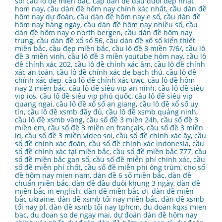
soi cầu lô đề miền bắc
,
cap dàn đề đầu đuôi dep nhat
hom nay
,
cầu dàn đề hôm nay chính xác nhất
,
cầu dàn đề
hôm nay dự đoán
,
cầu dàn đề hôm nay e số
,
cầu dàn đề
hôm nay hàng ngày
,
cầu dàn đề hôm nay nhiều số
,
cầu
dàn đề hôm nay o north bergen
,
cầu dàn đề hôm nay
trung
,
cầu dàn đề xổ số 56
,
cầu dàn đề xổ số kiến thiết
miền bắc
,
cầu đẹp miền bắc
,
cầu lô đề 3 miền 7/6/
,
cầu lô
đề 3 miền vinh
,
cầu lô đề 3 miền youtube hôm nay
,
cầu lô
đề chính xác 202
,
cầu lô đề chính xác âm
,
cầu lô đề chính
xác an toàn
,
cầu lô đề chính xác de bạch thủ
,
cầu lô đề
chính xác dep
,
cầu lô đề chính xác uwc
,
cầu lô đề hôm
nay 2 miền bắc
,
cầu lô đề siêu vip an ninh
,
cầu lô đề siêu
vip ios
,
cầu lô đề siêu vip phú quốc
,
cầu lô đề siêu vip
quang ngai
,
cầu lô đề xổ số an giang
,
cầu lô đề xổ số uy
tín
,
cầu lô đề xsmb đầy đủ
,
cầu lô đề xsmb quảng ninh
,
cầu lô đề xsmb vàng
,
cầu số đề 3 miền 24h
,
cầu số đề 3
miền em
,
cầu số đề 3 miền en français
,
cầu số đề 3 miền
id
,
cầu số đề 3 miền video soi
,
cầu số đề chính xác ây
,
cầu
số đề chính xác đoán
,
cầu số đề chính xác indonesia
,
cầu
số đề chính xác tại miền bắc
,
cầu số đề miền bắc 777
,
cầu
số đề miền bắc gan số
,
cầu số đề miễn phí chính xác
,
cầu
số đề miễn phí chốt
,
cầu số đề miễn phí ông trùm
,
cho số
đề hôm nay mien nam
,
dàn đề 6 số miền bắc
,
dàn đề
chuẩn miền bắc
,
dàn đề đầu đuôi khung 3 ngày
,
dàn đề
miền bắc in english
,
dàn đề miền bắc ơi
,
dàn đề miền
bắc ukraine
,
dàn đề xsmb tối nay miền bắc
,
dàn đề xsmb
tối nay pl
,
dàn đề xsmb tối nay tphcm
,
du doan kqxs mien
bac
,
du doan so de ngay mai
,
dự đoán dàn đề hôm nay