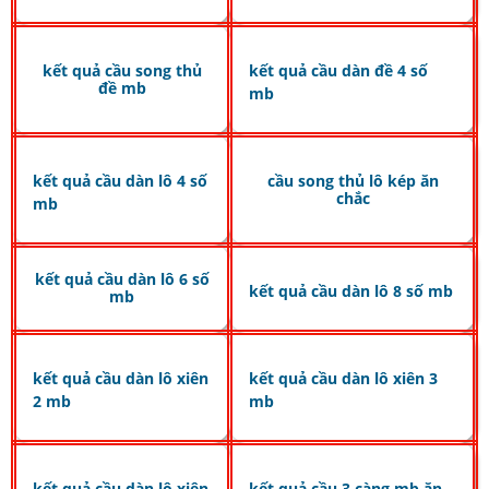
kết quả cầu song thủ
kết quả cầu dàn đề 4 số
đề mb
mb
kết quả cầu dàn lô 4 số
cầu song thủ lô kép ăn
chắc
mb
kết quả cầu dàn lô 6 số
kết quả cầu dàn lô 8 số mb
mb
kết quả cầu dàn lô xiên
kết quả cầu dàn lô xiên 3
2 mb
mb
kết quả cầu dàn lô xiên
kết quả cầu 3 càng mb ăn