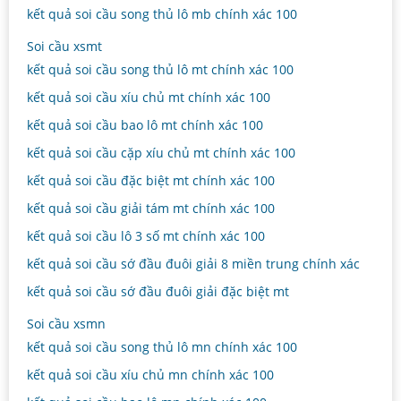
kết quả soi cầu song thủ lô mb chính xác 100
Soi cầu xsmt
kết quả soi cầu song thủ lô mt chính xác 100
kết quả soi cầu xíu chủ mt chính xác 100
kết quả soi cầu bao lô mt chính xác 100
kết quả soi cầu cặp xíu chủ mt chính xác 100
kết quả soi cầu đặc biệt mt chính xác 100
kết quả soi cầu giải tám mt chính xác 100
kết quả soi cầu lô 3 số mt chính xác 100
kết quả soi cầu sớ đầu đuôi giải 8 miền trung chính xác
kết quả soi cầu sớ đầu đuôi giải đặc biệt mt
Soi cầu xsmn
kết quả soi cầu song thủ lô mn chính xác 100
kết quả soi cầu xíu chủ mn chính xác 100