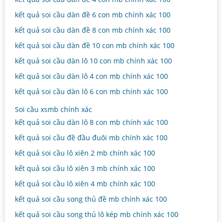
kết quả soi cầu dàn đề 6 con mb chính xác 100
kết quả soi cầu dàn đề 8 con mb chính xác 100
kết quả soi cầu dàn đề 10 con mb chính xác 100
kết quả soi cầu dàn lô 10 con mb chính xác 100
kết quả soi cầu dàn lô 4 con mb chính xác 100
kết quả soi cầu dàn lô 6 con mb chính xác 100
Soi cầu xsmb chính xác
kết quả soi cầu dàn lô 8 con mb chính xác 100
kết quả soi cầu đề đầu đuôi mb chính xác 100
kết quả soi cầu lô xiên 2 mb chính xác 100
kết quả soi cầu lô xiên 3 mb chính xác 100
kết quả soi cầu lô xiên 4 mb chính xác 100
kết quả soi cầu song thủ đề mb chính xác 100
kết quả soi cầu song thủ lô kép mb chính xác 100