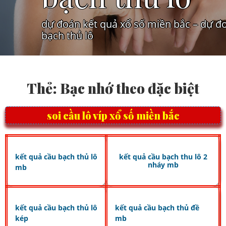
dự đoán kết quả xổ số miền bắc – dự đ
bạch thủ lô
Thẻ:
Bạc nhớ theo đặc biệt
soi cầu lô víp xổ số miền bắc
kết quả cầu bạch thủ lô
kết quả cầu bạch thu lô 2
nháy mb
mb
kết quả cầu bạch thủ lô
kết quả cầu bạch thủ đề
kép
mb