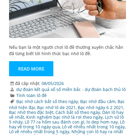
Nếu bạn là một người chơi lô đề thường xuyên chắc hẳn
đã từng biết tới hình thức bạc nhớ lô đề.
READ MORE
đã câp nhật:
08/05/2026
dự đoán kết quả xổ số miền bắc - dự đoán bạch thủ lô
Tính toán lô đề
Bạc nhớ cách bắt số theo ngày
,
Bạc nhớ đầu câm
,
Bạc
nhớ hiện đại
,
Bạc nhớ lô de 2021
,
Bạc nhớ ngày 6 2 2021
,
Bạc nhớ theo đặc biệt
,
Cách bắt số theo ngày
,
Dàn lô hay
về nhất
,
Kinh nghiệm bạc nhớ là rơi theo ngày
,
Lịch sử lô
5 nháy
,
Lô 77 ra hôm sau đánh con gì
,
lo dep hom nay
,
Lô
hay về trong 10 ngày qua
,
Lô về nhiều nhất trong 10 ngày
,
Lô về nhiều nhất trong 5 ngày
,
Những con lô hay ra nhất