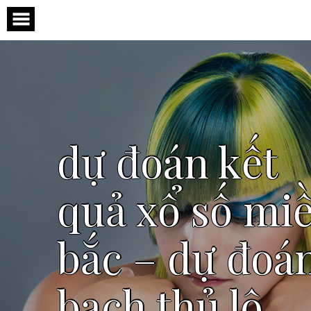
Skip
to
content
dự đoán kết
quả xổ số mi
bắc – dự đoá
bạch thủ lô