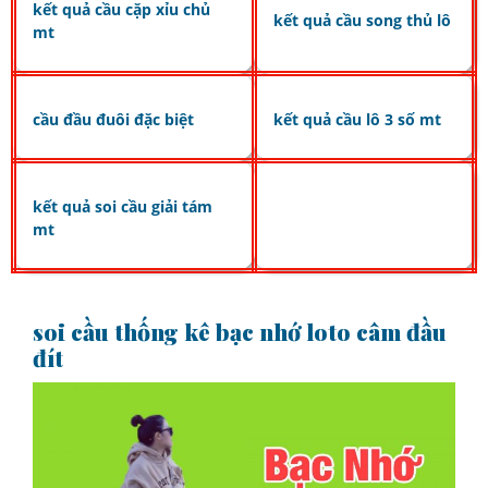
kết quả cầu cặp xỉu chủ
kết quả cầu song thủ lô
mt
cầu đầu đuôi đặc biệt
kết quả cầu lô 3 số mt
kết quả soi cầu giải tám
mt
soi cầu thống kê bạc nhớ loto câm đầu
đít