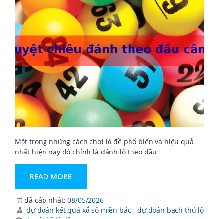
nhanh
chóng
cập
bờ
Một trong những cách chơi lô đề phổ biến và hiệu quả
nhất hiện nay đó chính là đánh lô theo đầu
READ MORE
đã câp nhật:
08/05/2026
dự đoán kết quả xổ số miền bắc - dự đoán bạch thủ lô