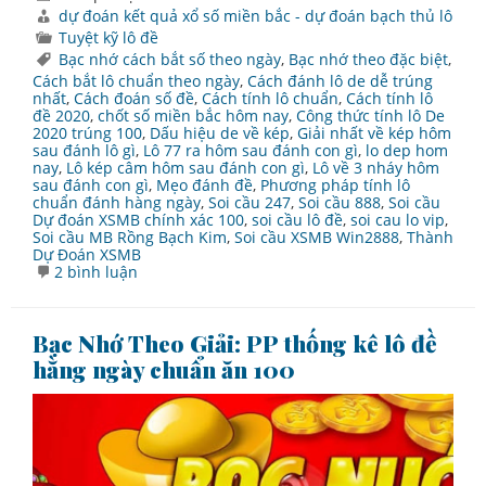
dự đoán kết quả xổ số miền bắc - dự đoán bạch thủ lô
Tuyệt kỹ lô đề
Bạc nhớ cách bắt số theo ngày
,
Bạc nhớ theo đặc biệt
,
Cách bắt lô chuẩn theo ngày
,
Cách đánh lô de dễ trúng
nhất
,
Cách đoán số đề
,
Cách tính lô chuẩn
,
Cách tính lô
đề 2020
,
chốt số miền bắc hôm nay
,
Công thức tính lô De
2020 trúng 100
,
Dấu hiệu de về kép
,
Giải nhất về kép hôm
sau đánh lô gì
,
Lô 77 ra hôm sau đánh con gì
,
lo dep hom
nay
,
Lô kép câm hôm sau đánh con gì
,
Lô về 3 nháy hôm
sau đánh con gì
,
Mẹo đánh đề
,
Phương pháp tính lô
chuẩn đánh hàng ngày
,
Soi cầu 247
,
Soi cầu 888
,
Soi cầu
Dự đoán XSMB chính xác 100
,
soi cầu lô đề
,
soi cau lo vip
,
Soi cầu MB Rồng Bạch Kim
,
Soi cầu XSMB Win2888
,
Thành
Dự Đoán XSMB
ở
2 bình luận
soi
cầu
lô
Bạc Nhớ Theo Giải: PP thống kê lô đề
đề
dựa
hằng ngày chuẩn ăn 100
vào
lô
kép,
kép
lệch
cực
chính