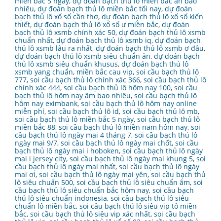
miền bắc 5 ngày
,
dự đoán bạch thủ lô miền bắc ăn bao
nhiêu
,
dự đoán bạch thủ lô miền bắc tối nay
,
dự đoán
bạch thủ lô xổ số cần thơ
,
dự đoán bạch thủ lô xổ số kiến
thiết
,
dự đoán bạch thủ lô xổ số ư miền bắc
,
dự đoán
bạch thủ lô xsmb chính xác 50
,
dự đoán bạch thủ lô xsmb
chuẩn nhất
,
dự đoán bạch thủ lô xsmb iq
,
dự đoán bạch
thủ lô xsmb lâu ra nhất
,
dự đoán bạch thủ lô xsmb ơ đâu
,
dự đoán bạch thủ lô xsmb siêu chuẩn ăn
,
dự đoán bạch
thủ lô xsmb siêu chuẩn khusus
,
dự đoán bạch thủ lô
xsmb yang chuẩn
,
miền bắc cau vip
,
soi cầu bạch thủ lô
777
,
soi cầu bạch thủ lô chính xác 366
,
soi cầu bạch thủ lô
chính xác 444
,
soi cầu bạch thủ lô hôm nay 100
,
soi cầu
bạch thủ lô hôm nay âm bao nhiêu
,
soi cầu bạch thủ lô
hôm nay eximbank
,
soi cầu bạch thủ lô hôm nay online
miễn phí
,
soi cầu bạch thủ lô id
,
soi cầu bạch thủ lô mb
,
soi cầu bạch thủ lô miền bắc 5 ngày
,
soi cầu bạch thủ lô
miền bắc 88
,
soi cầu bạch thủ lô miền nam hôm nay
,
soi
cầu bạch thủ lô ngày mai 4 tháng 7
,
soi cầu bạch thủ lô
ngày mai 9/7
,
soi cầu bạch thủ lô ngày mai chốt
,
soi cầu
bạch thủ lô ngày mai i hoboken
,
soi cầu bạch thủ lô ngày
mai i jersey city
,
soi cầu bạch thủ lô ngày mai khung 5
,
soi
cầu bạch thủ lô ngày mai nhất
,
soi cầu bạch thủ lô ngày
mai ơi
,
soi cầu bạch thủ lô ngày mai yên
,
soi cầu bạch thủ
lô siêu chuẩn 500
,
soi cầu bạch thủ lô siêu chuẩn âm
,
soi
cầu bạch thủ lô siêu chuẩn bắc hôm nay
,
soi cầu bạch
thủ lô siêu chuẩn indonesia
,
soi cầu bạch thủ lô siêu
chuẩn lô miền bắc
,
soi cầu bạch thủ lô siêu vip tô miền
bắc
,
soi cầu bạch thủ lô siêu vip xác nhất
,
soi cầu bạch