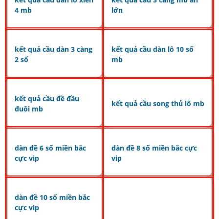
4 mb
lớn
kết quả cầu dàn 3 càng
kết quả cầu dàn lô 10 số
2 số
mb
kết quả cầu đề đầu
kết quả cầu song thủ lô mb
đuôi mb
dàn đề 6 số miền bắc
dàn đề 8 số miền bắc cực
cực vip
vip
dàn đề 10 số miền bắc
cực vip