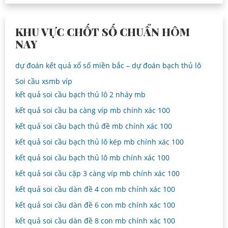
thủ
lô
mb
chính
KHU VỰC CHỐT SỐ CHUẨN HÔM
xác
NAY
100
dự đoán kết quả xổ số miền bắc – dự đoán bạch thủ lô
Soi cầu xsmb víp
kết quả soi cầu bạch thủ lô 2 nháy mb
kết quả soi cầu ba càng víp mb chính xác 100
kết quả soi cầu bạch thủ đề mb chính xác 100
kết quả soi cầu bạch thủ lô kép mb chính xác 100
kết quả soi cầu bạch thủ lô mb chính xác 100
kết quả soi cầu cặp 3 càng víp mb chính xác 100
kết quả soi cầu dàn đề 4 con mb chính xác 100
kết quả soi cầu dàn đề 6 con mb chính xác 100
kết quả soi cầu dàn đề 8 con mb chính xác 100