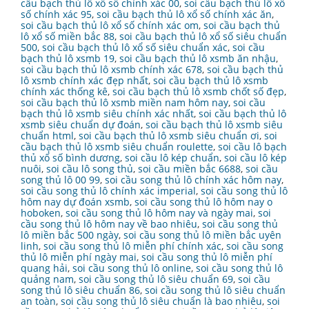
cầu bạch thủ lô xổ số chính xác 00
,
soi cầu bạch thủ lô xổ
số chính xác 95
,
soi cầu bạch thủ lô xổ số chính xác ăn
,
soi cầu bạch thủ lô xổ số chính xác om
,
soi cầu bạch thủ
lô xổ số miền bắc 88
,
soi cầu bạch thủ lô xổ số siêu chuẩn
500
,
soi cầu bạch thủ lô xổ số siêu chuẩn xác
,
soi cầu
bạch thủ lô xsmb 19
,
soi cầu bạch thủ lô xsmb ăn nhậu
,
soi cầu bạch thủ lô xsmb chính xác 678
,
soi cầu bạch thủ
lô xsmb chính xác đẹp nhất
,
soi cầu bạch thủ lô xsmb
chính xác thống kê
,
soi cầu bạch thủ lô xsmb chốt số đẹp
,
soi cầu bạch thủ lô xsmb miền nam hôm nay
,
soi cầu
bạch thủ lô xsmb siêu chính xác nhất
,
soi cầu bạch thủ lô
xsmb siêu chuẩn dự đoán
,
soi cầu bạch thủ lô xsmb siêu
chuẩn html
,
soi cầu bạch thủ lô xsmb siêu chuẩn ơi
,
soi
cầu bạch thủ lô xsmb siêu chuẩn roulette
,
soi cầu lô bạch
thủ xổ số bình dương
,
soi cầu lô kép chuẩn
,
soi cầu lô kép
nuôi
,
soi cầu lô song thủ
,
soi cầu miền bắc 6688
,
soi cầu
song thủ lô 00 99
,
soi cầu song thủ lô chính xác hôm nay
,
soi cầu song thủ lô chính xác imperial
,
soi cầu song thủ lô
hôm nay dự đoán xsmb
,
soi cầu song thủ lô hôm nay o
hoboken
,
soi cầu song thủ lô hôm nay và ngày mai
,
soi
cầu song thủ lô hôm nay về bao nhiêu
,
soi cầu song thủ
lô miền bắc 500 ngày
,
soi cầu song thủ lô miền bắc uyên
linh
,
soi cầu song thủ lô miễn phí chính xác
,
soi cầu song
thủ lô miễn phí ngày mai
,
soi cầu song thủ lô miễn phí
quang hải
,
soi cầu song thủ lô online
,
soi cầu song thủ lô
quảng nam
,
soi cầu song thủ lô siêu chuẩn 69
,
soi cầu
song thủ lô siêu chuẩn 86
,
soi cầu song thủ lô siêu chuẩn
an toàn
,
soi cầu song thủ lô siêu chuẩn là bao nhiêu
,
soi