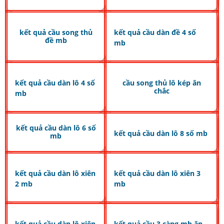
kết quả cầu song thủ
kết quả cầu dàn đề 4 số
đề mb
mb
kết quả cầu dàn lô 4 số
cầu song thủ lô kép ăn
chắc
mb
kết quả cầu dàn lô 6 số
kết quả cầu dàn lô 8 số mb
mb
kết quả cầu dàn lô xiên
kết quả cầu dàn lô xiên 3
2 mb
mb
kết quả cầu dàn lô xiên
kết quả cầu 3 càng mb ăn