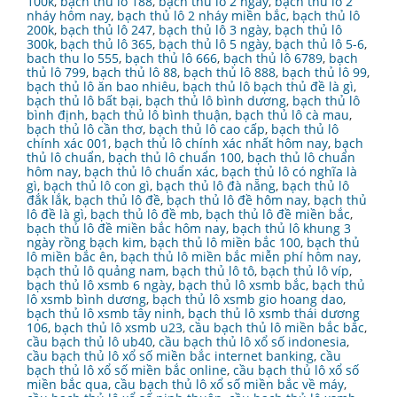
100k
,
bạch thủ lô 188
,
bạch thủ lô 2 ngày
,
bạch thủ lô 2
nháy hôm nay
,
bạch thủ lô 2 nháy miền bắc
,
bạch thủ lô
200k
,
bạch thủ lô 247
,
bạch thủ lô 3 ngày
,
bạch thủ lô
300k
,
bạch thủ lô 365
,
bạch thủ lô 5 ngày
,
bạch thủ lô 5-6
,
bach thu lo 555
,
bạch thủ lô 666
,
bạch thủ lô 6789
,
bạch
thủ lô 799
,
bạch thủ lô 88
,
bạch thủ lô 888
,
bạch thủ lô 99
,
bạch thủ lô ăn bao nhiêu
,
bạch thủ lô bạch thủ đề là gì
,
bạch thủ lô bất bại
,
bạch thủ lô bình dương
,
bạch thủ lô
bình định
,
bạch thủ lô bình thuận
,
bạch thủ lô cà mau
,
bạch thủ lô cần thơ
,
bạch thủ lô cao cấp
,
bạch thủ lô
chính xác 001
,
bạch thủ lô chính xác nhất hôm nay
,
bạch
thủ lô chuẩn
,
bạch thủ lô chuẩn 100
,
bạch thủ lô chuẩn
hôm nay
,
bạch thủ lô chuẩn xác
,
bạch thủ lô có nghĩa là
gì
,
bạch thủ lô con gì
,
bạch thủ lô đà nẵng
,
bạch thủ lô
đắk lắk
,
bạch thủ lô đề
,
bạch thủ lô đề hôm nay
,
bạch thủ
lô đề là gì
,
bạch thủ lô đề mb
,
bạch thủ lô đề miền bắc
,
bạch thủ lô đề miền bắc hôm nay
,
bạch thủ lô khung 3
ngày rồng bạch kim
,
bạch thủ lô miền bắc 100
,
bạch thủ
lô miền bắc ên
,
bạch thủ lô miền bắc miễn phí hôm nay
,
bạch thủ lô quảng nam
,
bạch thủ lô tô
,
bạch thủ lô víp
,
bạch thủ lô xsmb 6 ngày
,
bạch thủ lô xsmb bắc
,
bạch thủ
lô xsmb bình dương
,
bạch thủ lô xsmb gio hoang dao
,
bạch thủ lô xsmb tây ninh
,
bạch thủ lô xsmb thái dương
106
,
bạch thủ lô xsmb u23
,
cầu bạch thủ lô miền bắc bắc
,
cầu bạch thủ lô ub40
,
cầu bạch thủ lô xổ số indonesia
,
cầu bạch thủ lô xổ số miền bắc internet banking
,
cầu
bạch thủ lô xổ số miền bắc online
,
cầu bạch thủ lô xổ số
miền bắc qua
,
cầu bạch thủ lô xổ số miền bắc về máy
,