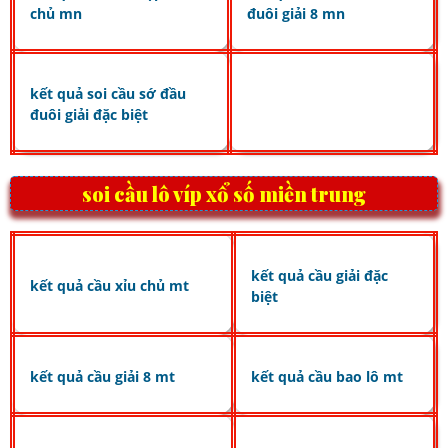
chủ mn
đuôi giải 8 mn
kết quả soi cầu sớ đầu
đuôi giải đặc biệt
soi cầu lô víp xổ số miền trung
kết quả cầu giải đặc
kết quả cầu xỉu chủ mt
biệt
kết quả cầu giải 8 mt
kết quả cầu bao lô mt