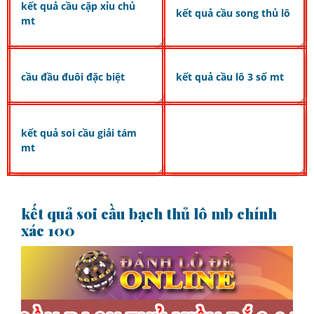
kết quả cầu cặp xỉu chủ
kết quả cầu song thủ lô
mt
cầu đầu đuôi đặc biệt
kết quả cầu lô 3 số mt
kết quả soi cầu giải tám
mt
kết quả soi cầu bạch thủ lô mb chính
xác 100