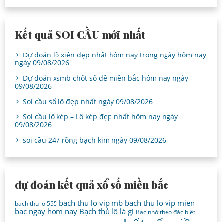
Kết quả SOI CẦU mới nhất
Dự đoán lô xiên đẹp nhất hôm nay trong ngày hôm nay
ngày 09/08/2026
Dự đoán xsmb chốt số đề miền bắc hôm nay ngày
09/08/2026
Soi cầu số lô đẹp nhất ngày 09/08/2026
Soi cầu lô kép – Lô kép đẹp nhất hôm nay ngày
09/08/2026
soi cầu 247 rồng bạch kim ngày 09/08/2026
dự đoán kết quả xổ số miền bắc
bach thu lo vip mb
bach thu lo vip mien
bach thu lo 555
bac ngay hom nay
Bạch thủ lô là gì
Bạc nhớ theo đặc biệt