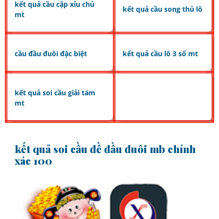
kết quả cầu cặp xỉu chủ
kết quả cầu song thủ lô
mt
cầu đầu đuôi đặc biệt
kết quả cầu lô 3 số mt
kết quả soi cầu giải tám
mt
kết quả soi cầu đề đầu đuôi mb chính
xác 100