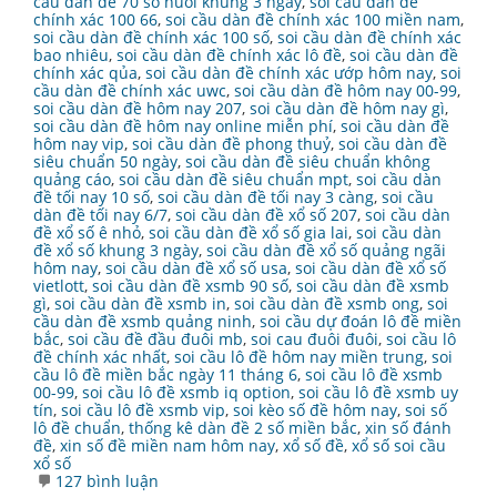
cầu dàn đề 70 số nuôi khung 3 ngày
,
soi cầu dàn đề
chính xác 100 66
,
soi cầu dàn đề chính xác 100 miền nam
,
soi cầu dàn đề chính xác 100 số
,
soi cầu dàn đề chính xác
bao nhiêu
,
soi cầu dàn đề chính xác lô đề
,
soi cầu dàn đề
chính xác qủa
,
soi cầu dàn đề chính xác ướp hôm nay
,
soi
cầu dàn đề chính xác uwc
,
soi cầu dàn đề hôm nay 00-99
,
soi cầu dàn đề hôm nay 207
,
soi cầu dàn đề hôm nay gì
,
soi cầu dàn đề hôm nay online miễn phí
,
soi cầu dàn đề
hôm nay vip
,
soi cầu dàn đề phong thuỷ
,
soi cầu dàn đề
siêu chuẩn 50 ngày
,
soi cầu dàn đề siêu chuẩn không
quảng cáo
,
soi cầu dàn đề siêu chuẩn mpt
,
soi cầu dàn
đề tối nay 10 số
,
soi cầu dàn đề tối nay 3 càng
,
soi cầu
dàn đề tối nay 6/7
,
soi cầu dàn đề xổ số 207
,
soi cầu dàn
đề xổ số ê nhỏ
,
soi cầu dàn đề xổ số gia lai
,
soi cầu dàn
đề xổ số khung 3 ngày
,
soi cầu dàn đề xổ số quảng ngãi
hôm nay
,
soi cầu dàn đề xổ số usa
,
soi cầu dàn đề xổ số
vietlott
,
soi cầu dàn đề xsmb 90 số
,
soi cầu dàn đề xsmb
gì
,
soi cầu dàn đề xsmb in
,
soi cầu dàn đề xsmb ong
,
soi
cầu dàn đề xsmb quảng ninh
,
soi cầu dự đoán lô đề miền
bắc
,
soi cầu đề đầu đuôi mb
,
soi cau đuôi đuôi
,
soi cầu lô
đề chính xác nhất
,
soi cầu lô đề hôm nay miền trung
,
soi
cầu lô đề miền bắc ngày 11 tháng 6
,
soi cầu lô đề xsmb
00-99
,
soi cầu lô đề xsmb iq option
,
soi cầu lô đề xsmb uy
tín
,
soi cầu lô đề xsmb vip
,
soi kèo số đề hôm nay
,
soi số
lô đề chuẩn
,
thống kê dàn đề 2 số miền bắc
,
xin số đánh
đề
,
xin số đề miền nam hôm nay
,
xổ số đề
,
xổ số soi cầu
xổ số
ở
127 bình luận