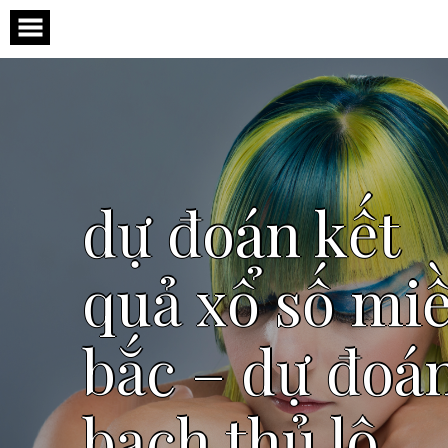
Skip
to
content
dự đoán kết
quả xổ số mi
bắc – dự đoá
bạch thủ lô