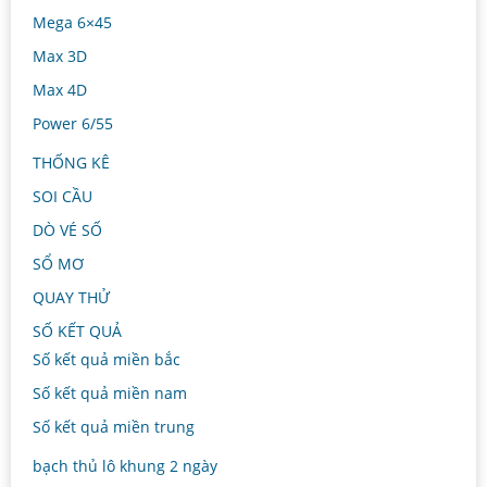
Mega 6×45
Max 3D
Max 4D
Power 6/55
THỐNG KÊ
SOI CẦU
DÒ VÉ SỐ
SỔ MƠ
QUAY THỬ
SỐ KẾT QUẢ
Số kết quả miền bắc
Số kết quả miền nam
Số kết quả miền trung
bạch thủ lô khung 2 ngày