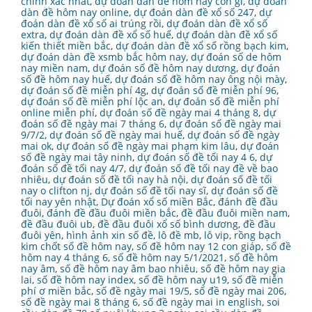
chính xác nhất
,
dự đoán dàn đề hôm nay con gì
,
dự đoán
dàn đề hôm nay online
,
dự đoán dàn đề xổ số 247
,
dự
đoán dàn đề xổ số ai trúng rồi
,
dự đoán dàn đề xổ số
extra
,
dự đoán dàn đề xổ số huế
,
dự đoán dàn đề xổ số
kiến thiết miền bắc
,
dự đoán dàn đề xổ số rồng bạch kim
,
dự đoán dàn đề xsmb bắc hôm nay
,
dự đoán số de hôm
nay miền nam
,
dự đoán số đề hôm nay dương
,
dự đoán
số đề hôm nay huế
,
dự đoán số đề hôm nay ông nội mày
,
dự đoán số đề miễn phí 4g
,
dự đoán số đề miễn phí 96
,
dự đoán số đề miễn phí lộc an
,
dự đoán số đề miễn phí
online miễn phí
,
dự đoán số đề ngày mai 4 tháng 8
,
dự
đoán số đề ngày mai 7 tháng 6
,
dự đoán số đề ngày mai
9/7/2
,
dự đoán số đề ngày mai huế
,
dự đoán số đề ngày
mai ok
,
dự đoán số đề ngày mai phạm kim lâu
,
dự đoán
số đề ngày mai tây ninh
,
dự đoán số đề tối nay 4 6
,
dự
đoán số đề tối nay 4/7
,
dự đoán số đề tối nay đề về bao
nhiêu
,
dự đoán số đề tối nay hà nội
,
dự đoán số đề tối
nay o clifton nj
,
dự đoán số đề tối nay sĩ
,
dự đoán số đề
tối nay yên nhật
,
Dự đoán xổ số miền Bắc
,
đánh đề đầu
đuôi
,
đánh đề đầu đuôi miền bắc
,
đề đầu đuôi miền nam
,
đề đầu đuôi ub
,
đề đầu đuôi xổ số bình dương
,
đề đầu
đuôi yên
,
hình ảnh xin số đề
,
lô đề mb
,
lô vip
,
rồng bạch
kim chốt số đề hôm nay
,
số đề hôm nay 12 con giáp
,
số đề
hôm nay 4 tháng 6
,
số đề hôm nay 5/1/2021
,
số đề hôm
nay âm
,
số đề hôm nay âm bao nhiêu
,
số đề hôm nay gia
lai
,
số đề hôm nay index
,
số đề hôm nay u19
,
số đề miễn
phí ơ miền bắc
,
số đề ngày mai 19/5
,
số đề ngày mai 206
,
số đề ngày mai 8 tháng 6
,
số đề ngày mai in english
,
soi