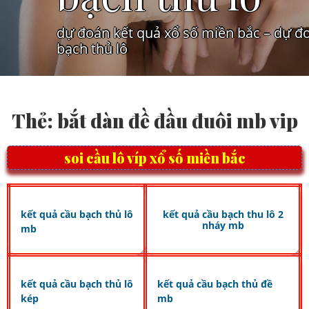
dự đoán kết quả xổ số miền bắc – dự đ
bạch thủ lô
Thẻ:
bắt dàn đề đầu đuôi mb vip
soi cầu lô víp xổ số miền bắc
kết quả cầu bạch thủ lô
kết quả cầu bạch thu lô 2
nháy mb
mb
kết quả cầu bạch thủ lô
kết quả cầu bạch thủ đề
kép
mb