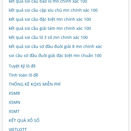
kết quả soi cầu bao lô mn chính xác 100
kết quả soi cầu cặp xíu chủ mn chính xác 100
kết quả soi cầu đặc biệt mn chính xác 100
kết quả soi cầu giải tám mn chính xác 100
kết quả soi cầu lô 3 số mn chính xác 100
kết quả soi cầu sớ đầu đuôi giải 8 mn chính xác
soi cầu sớ đầu đuôi giải đặc biệt mn chuẩn 100
Tuyệt kỹ lô đề
Tính toán lô đề
THỐNG KÊ KQXS MIỄN PHÍ
XSMB
XSMN
XSMT
KẾT QUẢ XỔ SỐ
VIETLOTT