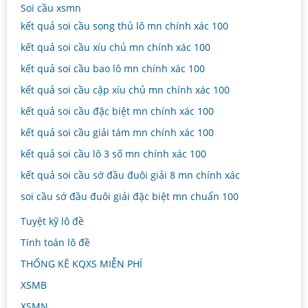
Soi cầu xsmn
kết quả soi cầu song thủ lô mn chính xác 100
kết quả soi cầu xíu chủ mn chính xác 100
kết quả soi cầu bao lô mn chính xác 100
kết quả soi cầu cặp xíu chủ mn chính xác 100
kết quả soi cầu đặc biệt mn chính xác 100
kết quả soi cầu giải tám mn chính xác 100
kết quả soi cầu lô 3 số mn chính xác 100
kết quả soi cầu sớ đầu đuôi giải 8 mn chính xác
soi cầu sớ đầu đuôi giải đặc biệt mn chuẩn 100
Tuyệt kỹ lô đề
Tính toán lô đề
THỐNG KÊ KQXS MIỄN PHÍ
XSMB
XSMN