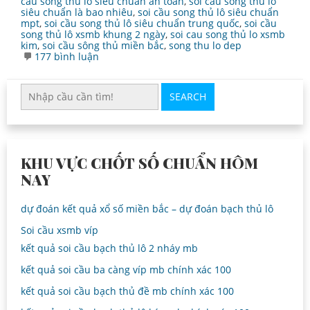
cầu song thủ lô siêu chuẩn an toàn
,
soi cầu song thủ lô
siêu chuẩn là bao nhiêu
,
soi cầu song thủ lô siêu chuẩn
mpt
,
soi cầu song thủ lô siêu chuẩn trung quốc
,
soi cầu
song thủ lô xsmb khung 2 ngày
,
soi cau song thủ lo xsmb
kim
,
soi cầu sông thủ miền bắc
,
song thu lo dep
ở
177 bình luận
kết
quả
soi
SEARCH
cầu
bạch
thủ
lô
mb
chính
KHU VỰC CHỐT SỐ CHUẨN HÔM
xác
NAY
100
dự đoán kết quả xổ số miền bắc – dự đoán bạch thủ lô
Soi cầu xsmb víp
kết quả soi cầu bạch thủ lô 2 nháy mb
kết quả soi cầu ba càng víp mb chính xác 100
kết quả soi cầu bạch thủ đề mb chính xác 100