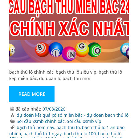
bạch thủ lô chính xác, bạch thủ lô siêu vip, bạch thủ lô
kép miền bắc, du doan lo bach thu moi
READ MORE
đã câp nhật:
07/08/2026
dự đoán kết quả xổ số miền bắc - dự đoán bạch thủ lô
Soi cầu xsmb chính xác
,
Soi cầu xsmb víp
bạch thủ hôm nay
,
bach thu lo
,
bạch thủ lô 1 ăn bao
nhiêu
,
bạch thủ lô 1 ngày
,
bach thu lo 100
,
bạch thủ lô