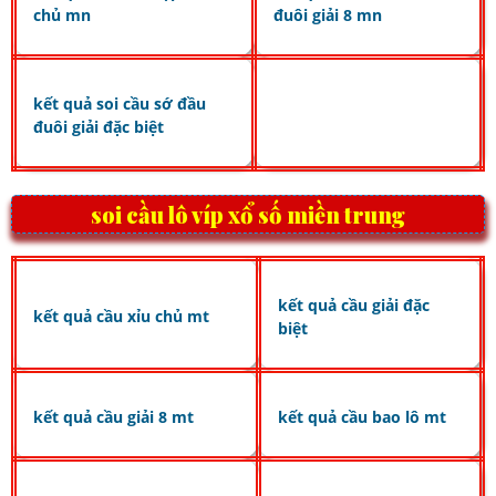
chủ mn
đuôi giải 8 mn
kết quả soi cầu sớ đầu
đuôi giải đặc biệt
soi cầu lô víp xổ số miền trung
kết quả cầu giải đặc
kết quả cầu xỉu chủ mt
biệt
kết quả cầu giải 8 mt
kết quả cầu bao lô mt