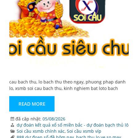
cau bach thu, lo bach thu theo ngay, phuong phap danh
lo, xsmb soi cau bach thu, kinh nghiem bat loto bach
READ MORE
đã câp nhật:
05/08/2026
dự đoán kết quả xổ số miền bắc - dự đoán bạch thủ lô
Soi cầu xsmb chính xác
,
Soi cầu xsmb víp
888 dự đoan số đề hôm nay
,
bach thu lo ve so may
,