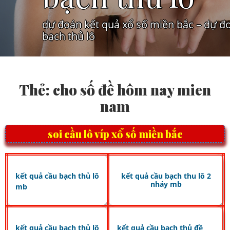
dự đoán kết quả xổ số miền bắc – dự đ
bạch thủ lô
Thẻ:
cho số đề hôm nay mien
nam
soi cầu lô víp xổ số miền bắc
kết quả cầu bạch thủ lô
kết quả cầu bạch thu lô 2
nháy mb
mb
kết quả cầu bạch thủ lô
kết quả cầu bạch thủ đề