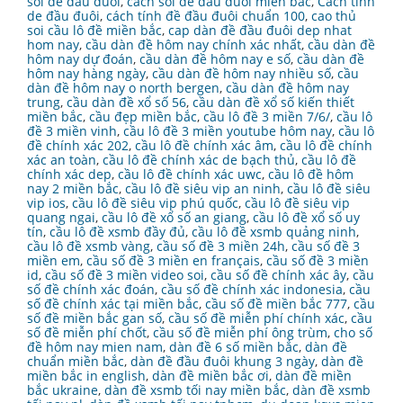
soi đề đầu đuôi
,
cách soi đề đầu đuôi miền bắc
,
Cách tính
de đầu đuôi
,
cách tính đề đầu đuôi chuẩn 100
,
cao thủ
soi cầu lô đề miền bắc
,
cap dàn đề đầu đuôi dep nhat
hom nay
,
cầu dàn đề hôm nay chính xác nhất
,
cầu dàn đề
hôm nay dự đoán
,
cầu dàn đề hôm nay e số
,
cầu dàn đề
hôm nay hàng ngày
,
cầu dàn đề hôm nay nhiều số
,
cầu
dàn đề hôm nay o north bergen
,
cầu dàn đề hôm nay
trung
,
cầu dàn đề xổ số 56
,
cầu dàn đề xổ số kiến thiết
miền bắc
,
cầu đẹp miền bắc
,
cầu lô đề 3 miền 7/6/
,
cầu lô
đề 3 miền vinh
,
cầu lô đề 3 miền youtube hôm nay
,
cầu lô
đề chính xác 202
,
cầu lô đề chính xác âm
,
cầu lô đề chính
xác an toàn
,
cầu lô đề chính xác de bạch thủ
,
cầu lô đề
chính xác dep
,
cầu lô đề chính xác uwc
,
cầu lô đề hôm
nay 2 miền bắc
,
cầu lô đề siêu vip an ninh
,
cầu lô đề siêu
vip ios
,
cầu lô đề siêu vip phú quốc
,
cầu lô đề siêu vip
quang ngai
,
cầu lô đề xổ số an giang
,
cầu lô đề xổ số uy
tín
,
cầu lô đề xsmb đầy đủ
,
cầu lô đề xsmb quảng ninh
,
cầu lô đề xsmb vàng
,
cầu số đề 3 miền 24h
,
cầu số đề 3
miền em
,
cầu số đề 3 miền en français
,
cầu số đề 3 miền
id
,
cầu số đề 3 miền video soi
,
cầu số đề chính xác ây
,
cầu
số đề chính xác đoán
,
cầu số đề chính xác indonesia
,
cầu
số đề chính xác tại miền bắc
,
cầu số đề miền bắc 777
,
cầu
số đề miền bắc gan số
,
cầu số đề miễn phí chính xác
,
cầu
số đề miễn phí chốt
,
cầu số đề miễn phí ông trùm
,
cho số
đề hôm nay mien nam
,
dàn đề 6 số miền bắc
,
dàn đề
chuẩn miền bắc
,
dàn đề đầu đuôi khung 3 ngày
,
dàn đề
miền bắc in english
,
dàn đề miền bắc ơi
,
dàn đề miền
bắc ukraine
,
dàn đề xsmb tối nay miền bắc
,
dàn đề xsmb