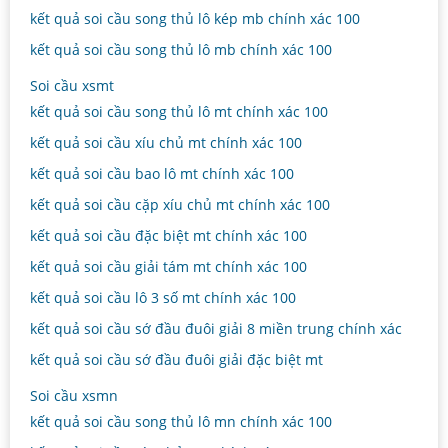
kết quả soi cầu song thủ lô kép mb chính xác 100
kết quả soi cầu song thủ lô mb chính xác 100
Soi cầu xsmt
kết quả soi cầu song thủ lô mt chính xác 100
kết quả soi cầu xíu chủ mt chính xác 100
kết quả soi cầu bao lô mt chính xác 100
kết quả soi cầu cặp xíu chủ mt chính xác 100
kết quả soi cầu đặc biệt mt chính xác 100
kết quả soi cầu giải tám mt chính xác 100
kết quả soi cầu lô 3 số mt chính xác 100
kết quả soi cầu sớ đầu đuôi giải 8 miền trung chính xác
kết quả soi cầu sớ đầu đuôi giải đặc biệt mt
Soi cầu xsmn
kết quả soi cầu song thủ lô mn chính xác 100