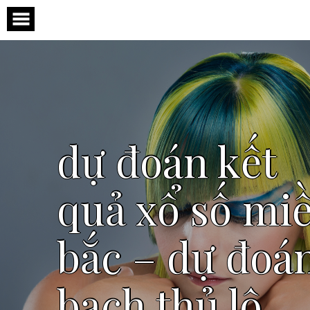
Skip
to
content
dự đoán kết
quả xổ số mi
bắc – dự đoá
bạch thủ lô