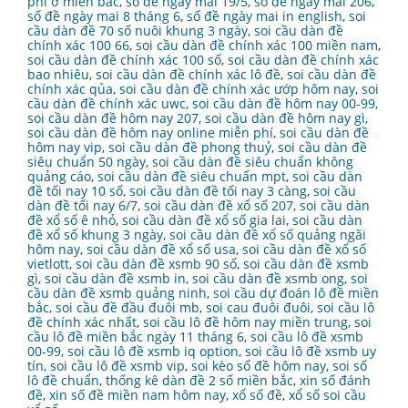
phí ơ miền bắc
,
số đề ngày mai 19/5
,
số đề ngày mai 206
,
số đề ngày mai 8 tháng 6
,
số đề ngày mai in english
,
soi
cầu dàn đề 70 số nuôi khung 3 ngày
,
soi cầu dàn đề
chính xác 100 66
,
soi cầu dàn đề chính xác 100 miền nam
,
soi cầu dàn đề chính xác 100 số
,
soi cầu dàn đề chính xác
bao nhiêu
,
soi cầu dàn đề chính xác lô đề
,
soi cầu dàn đề
chính xác qủa
,
soi cầu dàn đề chính xác ướp hôm nay
,
soi
cầu dàn đề chính xác uwc
,
soi cầu dàn đề hôm nay 00-99
,
soi cầu dàn đề hôm nay 207
,
soi cầu dàn đề hôm nay gì
,
soi cầu dàn đề hôm nay online miễn phí
,
soi cầu dàn đề
hôm nay vip
,
soi cầu dàn đề phong thuỷ
,
soi cầu dàn đề
siêu chuẩn 50 ngày
,
soi cầu dàn đề siêu chuẩn không
quảng cáo
,
soi cầu dàn đề siêu chuẩn mpt
,
soi cầu dàn
đề tối nay 10 số
,
soi cầu dàn đề tối nay 3 càng
,
soi cầu
dàn đề tối nay 6/7
,
soi cầu dàn đề xổ số 207
,
soi cầu dàn
đề xổ số ê nhỏ
,
soi cầu dàn đề xổ số gia lai
,
soi cầu dàn
đề xổ số khung 3 ngày
,
soi cầu dàn đề xổ số quảng ngãi
hôm nay
,
soi cầu dàn đề xổ số usa
,
soi cầu dàn đề xổ số
vietlott
,
soi cầu dàn đề xsmb 90 số
,
soi cầu dàn đề xsmb
gì
,
soi cầu dàn đề xsmb in
,
soi cầu dàn đề xsmb ong
,
soi
cầu dàn đề xsmb quảng ninh
,
soi cầu dự đoán lô đề miền
bắc
,
soi cầu đề đầu đuôi mb
,
soi cau đuôi đuôi
,
soi cầu lô
đề chính xác nhất
,
soi cầu lô đề hôm nay miền trung
,
soi
cầu lô đề miền bắc ngày 11 tháng 6
,
soi cầu lô đề xsmb
00-99
,
soi cầu lô đề xsmb iq option
,
soi cầu lô đề xsmb uy
tín
,
soi cầu lô đề xsmb vip
,
soi kèo số đề hôm nay
,
soi số
lô đề chuẩn
,
thống kê dàn đề 2 số miền bắc
,
xin số đánh
đề
,
xin số đề miền nam hôm nay
,
xổ số đề
,
xổ số soi cầu