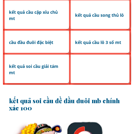
kết quả cầu cặp xỉu chủ
kết quả cầu song thủ lô
mt
cầu đầu đuôi đặc biệt
kết quả cầu lô 3 số mt
kết quả soi cầu giải tám
mt
kết quả soi cầu đề đầu đuôi mb chính
xác 100