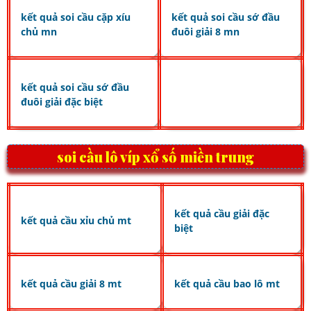
kết quả soi cầu cặp xíu
kết quả soi cầu sớ đầu
chủ mn
đuôi giải 8 mn
kết quả soi cầu sớ đầu
đuôi giải đặc biệt
soi cầu lô víp xổ số miền trung
kết quả cầu giải đặc
kết quả cầu xỉu chủ mt
biệt
kết quả cầu giải 8 mt
kết quả cầu bao lô mt