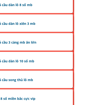
ả cầu dàn lô 8 số mb
ả cầu dàn lô xiên 3 mb
ả cầu 3 càng mb ăn lớn
ả cầu dàn lô 10 số mb
ả cầu song thủ lô mb
 8 số miền bắc cực vip