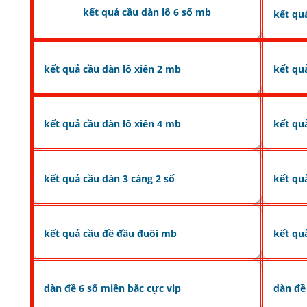
kết quả cầu dàn lô 6 số mb
kết qu
kết quả cầu dàn lô xiên 2 mb
kết qu
kết quả cầu dàn lô xiên 4 mb
kết qu
kết quả cầu dàn 3 càng 2 số
kết qu
kết quả cầu đề đầu đuôi mb
kết qu
dàn đề 6 số miền bắc cực vip
dàn đề