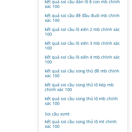
kết quả soi cầu dàn lô 8 con mb chính
xác 100
kết quả soi cầu đề đầu đuôi mb chính
xác 100
kết quả soi cầu lô xiên 2 mb chính xác
100
kết quả soi cầu lô xiên 3 mb chính xác
100
kết quả soi cầu lô xiên 4 mb chính xác
100
kết quả soi cầu song thủ đề mb chính
xác 100
kết quả soi cầu song thủ lô kép mb
chính xác 100
kết quả soi cầu song thủ lô mb chính
xác 100
Soi cầu xsmt
kết quả soi cầu song thủ lô mt chính
xác 100