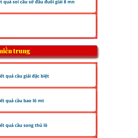
t quả soi cầu sớ đầu đuôi giải 8 mn
 miền trung
ết quả cầu giải đặc biệt
ết quả cầu bao lô mt
ết quả cầu song thủ lô