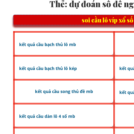
Thẻ:
dự đoán số đề ng
soi cầu lô víp xổ s
kết quả cầu bạch thủ lô mb
kết quả cầu bạch thủ lô kép
kết qu
kết quả cầu song thủ đề mb
kết qu
kết quả cầu dàn lô 4 số mb