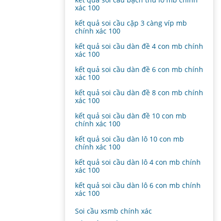
xác 100
kết quả soi cầu cặp 3 càng víp mb
chính xác 100
kết quả soi cầu dàn đề 4 con mb chính
xác 100
kết quả soi cầu dàn đề 6 con mb chính
xác 100
kết quả soi cầu dàn đề 8 con mb chính
xác 100
kết quả soi cầu dàn đề 10 con mb
chính xác 100
kết quả soi cầu dàn lô 10 con mb
chính xác 100
kết quả soi cầu dàn lô 4 con mb chính
xác 100
kết quả soi cầu dàn lô 6 con mb chính
xác 100
Soi cầu xsmb chính xác