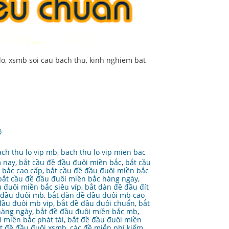
o, xsmb soi cau bach thu, kinh nghiem bat
ô
ch thu lo vip mb
,
bach thu lo vip mien bac
m nay
,
bắt cầu đề đầu đuôi miền bắc
,
bắt cầu
 bắc cao cấp
,
bắt cầu đề đầu đuôi miền bắc
bắt cầu đề đầu đuôi miền bắc hàng ngày
,
 đuôi miền bắc siêu víp
,
bắt dàn đề đầu đít
 đầu đuôi mb
,
bắt dàn đề đầu đuôi mb cao
đầu đuôi mb vip
,
bắt đề đầu đuôi chuẩn
,
bắt
hàng ngày
,
bắt đề đầu đuôi miền bắc mb
,
i miền bắc phát tài
,
bắt đề đầu đuôi miền
t đề đầu đuôi xsmb
,
các đề miễn phí kiếm