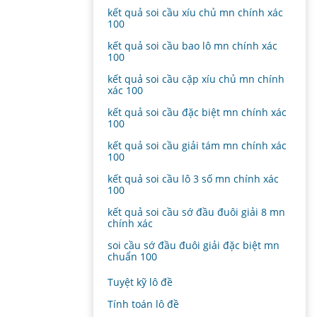
kết quả soi cầu xíu chủ mn chính xác
100
kết quả soi cầu bao lô mn chính xác
100
kết quả soi cầu cặp xíu chủ mn chính
xác 100
kết quả soi cầu đặc biệt mn chính xác
100
kết quả soi cầu giải tám mn chính xác
100
kết quả soi cầu lô 3 số mn chính xác
100
kết quả soi cầu sớ đầu đuôi giải 8 mn
chính xác
soi cầu sớ đầu đuôi giải đặc biệt mn
chuẩn 100
Tuyệt kỹ lô đề
Tính toán lô đề