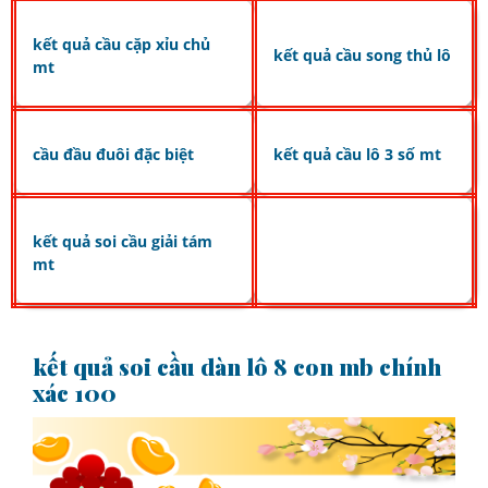
kết quả cầu cặp xỉu chủ
kết quả cầu song thủ lô
mt
cầu đầu đuôi đặc biệt
kết quả cầu lô 3 số mt
kết quả soi cầu giải tám
mt
kết quả soi cầu dàn lô 8 con mb chính
xác 100