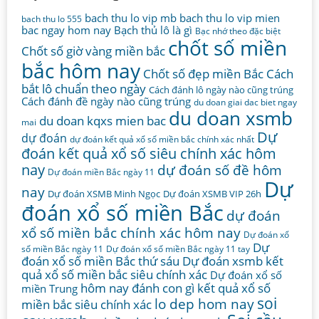
bach thu lo vip mb
bach thu lo vip mien
bach thu lo 555
bac ngay hom nay
Bạch thủ lô là gì
Bạc nhớ theo đặc biệt
chốt số miền
Chốt số giờ vàng miền bắc
bắc hôm nay
Chốt số đẹp miền Bắc
Cách
bắt lô chuẩn theo ngày
Cách đánh lô ngày nào cũng trúng
Cách đánh đề ngày nào cũng trúng
du doan giai dac biet ngay
du doan xsmb
du doan kqxs mien bac
mai
Dự
dự đoán
dự đoán kết quả xổ số miền bắc chính xác nhất
đoán kết quả xổ số siêu chính xác hôm
nay
dự đoán số đề hôm
Dự đoán miền Bắc ngày 11
Dự
nay
Dự đoán XSMB Minh Ngọc
Dự đoán XSMB VIP 26h
đoán xổ số miền Bắc
dự đoán
xổ số miền bắc chính xác hôm nay
Dự đoán xổ
Dự
số miền Bắc ngày 11
Dự đoán xổ số miền Bắc ngày 11 tay
đoán xổ số miền Bắc thứ sáu Dự đoán xsmb kết
quả xổ số miền bắc siêu chính xác
Dự đoán xổ số
hôm nay đánh con gì
kết quả xổ số
miền Trung
soi
lo dep hom nay
miền bắc siêu chính xác