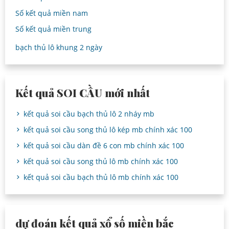
Số kết quả miền nam
Số kết quả miền trung
bạch thủ lô khung 2 ngày
Kết quả SOI CẦU mới nhất
kết quả soi cầu bạch thủ lô 2 nháy mb
kết quả soi cầu song thủ lô kép mb chính xác 100
kết quả soi cầu dàn đề 6 con mb chính xác 100
kết quả soi cầu song thủ lô mb chính xác 100
kết quả soi cầu bạch thủ lô mb chính xác 100
dự đoán kết quả xổ số miền bắc