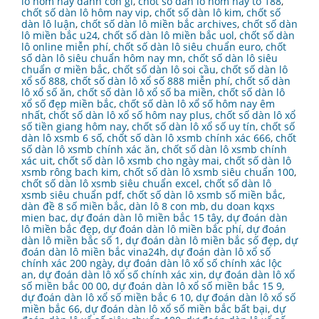
lô hôm nay đánh con gì
,
chốt số dàn lô hôm nay to 188
,
chốt số dàn lô hôm nay vip
,
chốt số dàn lô kim
,
chốt số
dàn lô luận
,
chốt số dàn lô miền bắc archives
,
chốt số dàn
lô miền bắc u24
,
chốt số dàn lô miền bắc uol
,
chốt số dàn
lô online miễn phí
,
chốt số dàn lô siêu chuẩn euro
,
chốt
số dàn lô siêu chuẩn hôm nay mn
,
chốt số dàn lô siêu
chuẩn ơ miền bắc
,
chốt số dàn lô soi cầu
,
chốt số dàn lô
xổ số 888
,
chốt số dàn lô xổ số 888 miễn phí
,
chốt số dàn
lô xổ số ăn
,
chốt số dàn lô xổ số ba miền
,
chốt số dàn lô
xổ số đẹp miền bắc
,
chốt số dàn lô xổ số hôm nay êm
nhất
,
chốt số dàn lô xổ số hôm nay plus
,
chốt số dàn lô xổ
số tiền giang hôm nay
,
chốt số dàn lô xổ số uy tín
,
chốt số
dàn lô xsmb 6 số
,
chốt số dàn lô xsmb chính xác 666
,
chốt
số dàn lô xsmb chính xác ăn
,
chốt số dàn lô xsmb chính
xác uit
,
chốt số dàn lô xsmb cho ngày mai
,
chốt số dàn lô
xsmb rông bach kim
,
chốt số dàn lô xsmb siêu chuẩn 100
,
chốt số dàn lô xsmb siêu chuẩn excel
,
chốt số dàn lô
xsmb siêu chuẩn pdf
,
chốt số dàn lô xsmb số miền bắc
,
dàn đề 8 số miền bắc
,
dàn lô 8 con mb
,
du doan kqxs
mien bac
,
dự đoán dàn lô miền bắc 15 tây
,
dự đoán dàn
lô miền bắc đẹp
,
dự đoán dàn lô miền bắc phí
,
dự đoán
dàn lô miền bắc số 1
,
dự đoán dàn lô miền bắc số đẹp
,
dự
đoán dàn lô miền bắc vina24h
,
dự đoán dàn lô xổ số
chính xác 200 ngày
,
dự đoán dàn lô xổ số chính xác lộc
an
,
dự đoán dàn lô xổ số chính xác xin
,
dự đoán dàn lô xổ
số miền bắc 00 00
,
dự đoán dàn lô xổ số miền bắc 15 9
,
dự đoán dàn lô xổ số miền bắc 6 10
,
dự đoán dàn lô xổ số
miền bắc 66
,
dự đoán dàn lô xổ số miền bắc bất bại
,
dự