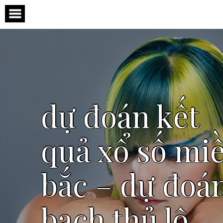
Skip
to
content
dự đoán kết
quả xổ số mi
bắc – dự đoá
bạch thủ lô