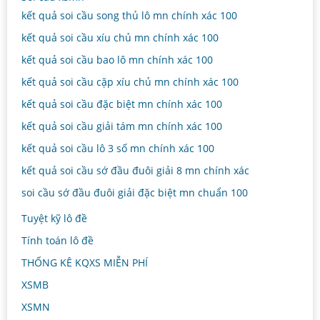
kết quả soi cầu song thủ lô mn chính xác 100
kết quả soi cầu xíu chủ mn chính xác 100
kết quả soi cầu bao lô mn chính xác 100
kết quả soi cầu cặp xíu chủ mn chính xác 100
kết quả soi cầu đặc biệt mn chính xác 100
kết quả soi cầu giải tám mn chính xác 100
kết quả soi cầu lô 3 số mn chính xác 100
kết quả soi cầu sớ đầu đuôi giải 8 mn chính xác
soi cầu sớ đầu đuôi giải đặc biệt mn chuẩn 100
Tuyệt kỹ lô đề
Tính toán lô đề
THỐNG KÊ KQXS MIỄN PHÍ
XSMB
XSMN