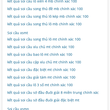
kết quả soi cầu lô xiên 4 mb chính xác 100
kết quả soi cầu song thủ đề mb chính xác 100
kết quả soi cầu song thủ lô kép mb chính xác 100
kết quả soi cầu song thủ lô mb chính xác 100
Soi cầu xsmt
kết quả soi cầu song thủ lô mt chính xác 100
kết quả soi cầu xíu chủ mt chính xác 100
kết quả soi cầu bao lô mt chính xác 100
kết quả soi cầu cặp xíu chủ mt chính xác 100
kết quả soi cầu đặc biệt mt chính xác 100
kết quả soi cầu giải tám mt chính xác 100
kết quả soi cầu lô 3 số mt chính xác 100
kết quả soi cầu sớ đầu đuôi giải 8 miền trung chính xác
kết quả soi cầu sớ đầu đuôi giải đặc biệt mt
Soi cầu xsmn