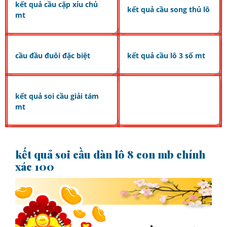
kết quả cầu cặp xỉu chủ
kết quả cầu song thủ lô
mt
cầu đầu đuôi đặc biệt
kết quả cầu lô 3 số mt
kết quả soi cầu giải tám
mt
kết quả soi cầu dàn lô 8 con mb chính
xác 100