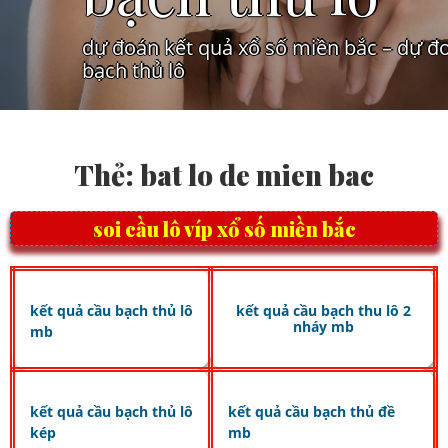
dự đoán kết quả xổ số miền bắc – dự đ
bạch thủ lô
Thẻ:
bat lo de mien bac
soi cầu lô víp xổ số miền bắc
kết quả cầu bạch thủ lô
kết quả cầu bạch thu lô 2
nháy mb
mb
kết quả cầu bạch thủ lô
kết quả cầu bạch thủ đề
kép
mb