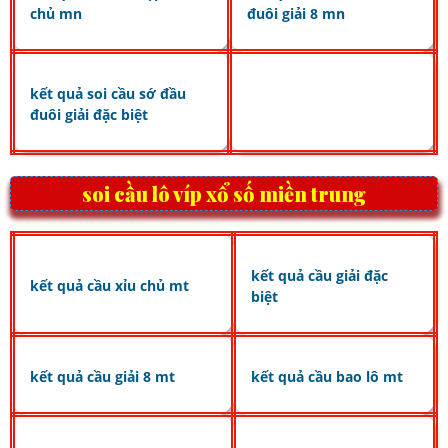
chủ mn
đuôi giải 8 mn
kết quả soi cầu sớ đầu
đuôi giải đặc biệt
soi cầu lô víp xổ số miền trung
kết quả cầu giải đặc
kết quả cầu xỉu chủ mt
biệt
kết quả cầu giải 8 mt
kết quả cầu bao lô mt