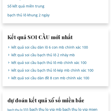
Số kết quả miền trung
bạch thủ lô khung 2 ngày
Kết quả SOI CẦU mới nhất
kết quả soi cầu dàn lô 6 con mb chính xác 100
kết quả soi cầu bạch thủ lô 2 nháy mb
kết quả soi cầu bạch thủ lô mb chính xác 100
kết quả soi cầu bạch thủ lô kép mb chính xác 100
kết quả soi cầu dàn đề 8 con mb chính xác 100
dự đoán kết quả xổ số miền bắc
bach thu lo vip mb
bach thu lo vip mien
bach thu lo 555