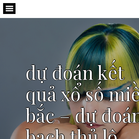
Skip
to
content
dự đoán kết
quả xổ số mi
bắc – dự đoá
bạch thủ lô