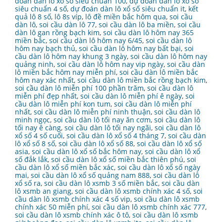
đoán dàn lô xổ số siêu chuẩn 100
,
dự đoán dàn lô xổ số
siêu chuẩn 4 số
,
dự đoán dàn lô xổ số siêu chuẩn it
,
kết
quả lô 8 số
,
lô 8s víp
,
lô đề miền bắc hôm qua
,
soi cầu
dàn lô
,
soi cầu dàn lô 77
,
soi cầu dàn lô ba miền
,
soi cầu
dàn lô gan rồng bạch kim
,
soi cầu dàn lô hôm nay 365
miền bắc
,
soi cầu dàn lô hôm nay 6/45
,
soi cầu dàn lô
hôm nay bạch thủ
,
soi cầu dàn lô hôm nay bất bại
,
soi
cầu dàn lô hôm nay khung 3 ngày
,
soi cầu dàn lô hôm nay
quảng ninh
,
soi cầu dàn lô hôm nay vip ngày
,
soi cầu dàn
lô miền bắc hôm nay miễn phí
,
soi cầu dàn lô miền bắc
hôm nay xác nhất
,
soi cầu dàn lô miền bắc rồng bạch kim
,
soi cầu dàn lô miễn phí 100 phần trăm
,
soi cầu dàn lô
miễn phí đẹp nhất
,
soi cầu dàn lô miễn phí ê ngày
,
soi
cầu dàn lô miễn phí kon tum
,
soi cầu dàn lô miễn phí
nhất
,
soi cầu dàn lô miễn phí ninh thuận
,
soi cầu dàn lô
minh ngọc
,
soi cầu dàn lô tối nay ăn cơm
,
soi cầu dàn lô
tối nay ê càng
,
soi cầu dàn lô tối nay ngãi
,
soi cầu dàn lô
xổ số 4 số cuối
,
soi cầu dàn lô xổ số 4 tháng 7
,
soi cầu dàn
lô xổ số 8 số
,
soi cầu dàn lô xổ số 88
,
soi cầu dàn lô xổ số
asia
,
soi cầu dàn lô xổ số bắc hôm nay
,
soi cầu dàn lô xổ
số đắk lắk
,
soi cầu dàn lô xổ số miền bắc thiên phú
,
soi
cầu dàn lô xổ số miền bắc xác
,
soi cầu dàn lô xổ số ngày
mai
,
soi cầu dàn lô xổ số quảng nam 888
,
soi cầu dàn lô
xổ số ra
,
soi cầu dàn lô xsmb 3 số miền bắc
,
soi cầu dàn
lô xsmb an giang
,
soi cầu dàn lô xsmb chính xác 4 số
,
soi
cầu dàn lô xsmb chính xác 4 số vip
,
soi cầu dàn lô xsmb
chính xác 50 miễn phí
,
soi cầu dàn lô xsmb chính xác 777
,
soi cầu dàn lô xsmb chính xác ô tô
,
soi cầu dàn lô xsmb