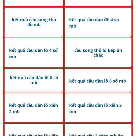
kết quả cầu song thủ
kết quả cầu dàn đề 4 số
đề mb
mb
kết quả cầu dàn lô 4 số
cầu song thủ lô kép ăn
chắc
mb
kết quả cầu dàn lô 6 số
kết quả cầu dàn lô 8 số mb
mb
kết quả cầu dàn lô xiên
kết quả cầu dàn lô xiên 3
2 mb
mb
kết quả cầu dàn lô xiên
kết quả cầu 3 càng mb ăn