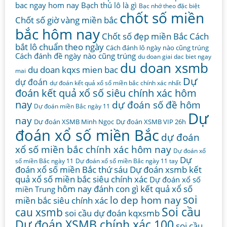
bac ngay hom nay
Bạch thủ lô là gì
Bạc nhớ theo đặc biệt
chốt số miền
Chốt số giờ vàng miền bắc
bắc hôm nay
Chốt số đẹp miền Bắc
Cách
bắt lô chuẩn theo ngày
Cách đánh lô ngày nào cũng trúng
Cách đánh đề ngày nào cũng trúng
du doan giai dac biet ngay
du doan xsmb
du doan kqxs mien bac
mai
Dự
dự đoán
dự đoán kết quả xổ số miền bắc chính xác nhất
đoán kết quả xổ số siêu chính xác hôm
nay
dự đoán số đề hôm
Dự đoán miền Bắc ngày 11
Dự
nay
Dự đoán XSMB Minh Ngọc
Dự đoán XSMB VIP 26h
đoán xổ số miền Bắc
dự đoán
xổ số miền bắc chính xác hôm nay
Dự đoán xổ
Dự
số miền Bắc ngày 11
Dự đoán xổ số miền Bắc ngày 11 tay
đoán xổ số miền Bắc thứ sáu Dự đoán xsmb kết
quả xổ số miền bắc siêu chính xác
Dự đoán xổ số
hôm nay đánh con gì
kết quả xổ số
miền Trung
soi
lo dep hom nay
miền bắc siêu chính xác
Soi cầu
cau xsmb
soi cầu dự đoán kqxsmb
Dự đoán XSMB chính xác 100
soi cầu