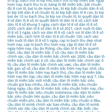
lô là gì
,
bach thu lo vip mb
,
bach thu lo vip mien bac ngay
hom nay
,
bach thu lo vt
,
bảng lô đề miền bắc
,
bắt chuẩn
đủ 8 con lô
,
bat lo de mien bac
,
bí kíp bắt chuẩn dàn 8 số
,
bí kíp bắt dàn 8 số chuẩn lô
,
bí kíp bắt dàn lô 8 con
,
bi kip
bat de 10 so bach thu
,
bí kíp soi chuẩn lô
,
bí quyết dàn lô
8 số dàn lô 8 số
,
bí quyết đánh lô dàn lô 8 số
,
cách bắt
dàn lô 8 số khung 5 ngày
,
cách dàn lô 8 số dàn lô 8 số
2020
,
cách dàn lô 8 số dàn lô 8 số 2021
,
cách nuôi lô dàn
lô 8 số 3 ngày
,
cách soi dàn lô 8 số
,
cách soi lô dàn lô 8 số
miền bắc
,
cách tính lô dàn lô 8 số chuẩn 100
,
cách vào
tiền nuôi lô dàn lô 8 số 5 ngày
,
cap lo bach thu dep nhat
hom nay
,
cap lo bach thu hom nay
,
cặp lô dàn lô 8 số
ngày hôm nay
,
cầu ăn thông
,
cầu dàn lô 8 số ăn quanh
năm
,
cầu dàn lô miền bắc 3 số
,
cầu dàn lô miền bắc
chính xác
,
cầu dàn lô miền bắc chính xác 2000
,
cầu dàn lô
miền bắc chính xác 6 số
,
cầu dàn lô miền bắc chính xác ô
tô
,
cầu dàn lô miền bắc chính xác uwc
,
cầu dàn lô miền
bắc gan xổ số
,
cầu dàn lô miền bắc hôm nay bạc nhớ
,
cầu
dàn lô miền bắc hôm nay bạch thủ
,
cầu dàn lô miền bắc
hôm nay lên top
,
cầu dàn lô miền bắc hôm nay quý 7
,
cầu
dàn lô miền bắc mới nhất
,
cầu dàn lô miền bắc siêu
chuẩn giá bao nhiêu
,
cầu dàn lô miền bắc siêu chuẩn
hàng ngày
,
cầu dàn lô miền bắc siêu chuẩn hiện nay
,
cầu
dàn lô miền bắc siêu chuẩn indonesia
,
cầu dàn lô miền
bắc siêu chuẩn liên quân
,
cầu dàn lô miền bắc siêu
chuẩn miễn phí
,
cầu dàn lô miền bắc siêu chuẩn ơ đâu
,
cầu dàn lô xsmb chính xác bao nhiêu
,
cầu dàn lô xsmb
chính xác dài
,
cầu dàn lô xsmb chính xác đặc biệt
,
cầu