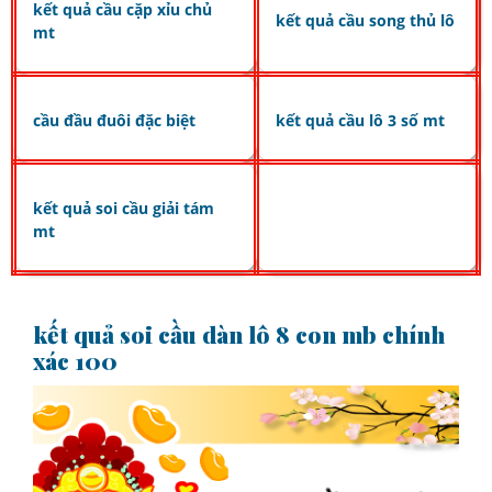
kết quả cầu cặp xỉu chủ
kết quả cầu song thủ lô
mt
cầu đầu đuôi đặc biệt
kết quả cầu lô 3 số mt
kết quả soi cầu giải tám
mt
kết quả soi cầu dàn lô 8 con mb chính
xác 100