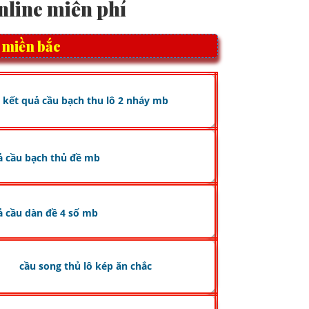
online miễn phí
ố miền bắc
kết quả cầu bạch thu lô 2 nháy mb
ả cầu bạch thủ đề mb
ả cầu dàn đề 4 số mb
cầu song thủ lô kép ăn chắc