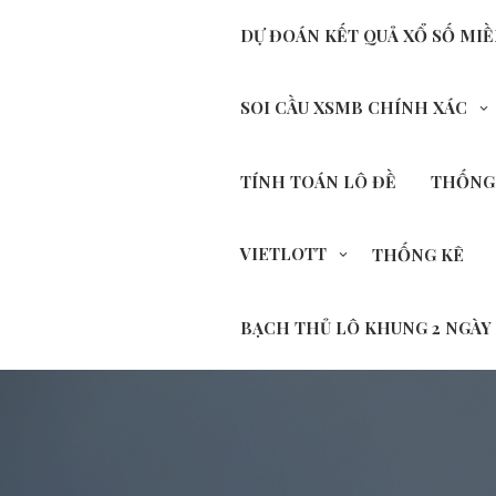
Skip
to
DỰ ĐOÁN KẾT QUẢ XỔ SỐ MIỀ
content
SOI CẦU XSMB CHÍNH XÁC
TÍNH TOÁN LÔ ĐỀ
THỐNG 
VIETLOTT
THỐNG KÊ
BẠCH THỦ LÔ KHUNG 2 NGÀY