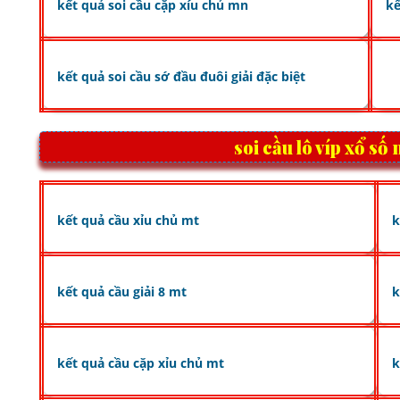
kết quả soi cầu cặp xíu chủ mn
kế
kết quả soi cầu sớ đầu đuôi giải đặc biệt
soi cầu lô víp xổ số
kết quả cầu xỉu chủ mt
k
kết quả cầu giải 8 mt
k
kết quả cầu cặp xỉu chủ mt
k