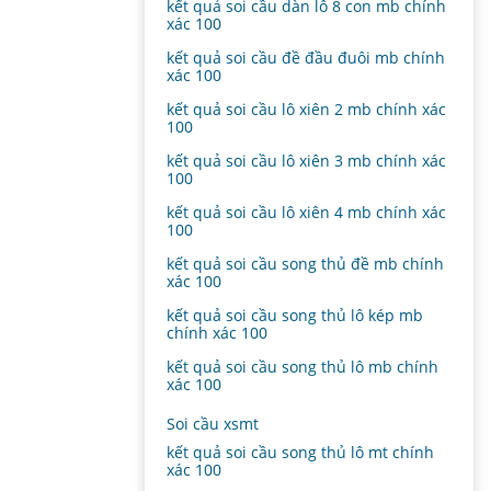
kết quả soi cầu dàn lô 8 con mb chính
xác 100
kết quả soi cầu đề đầu đuôi mb chính
xác 100
kết quả soi cầu lô xiên 2 mb chính xác
100
kết quả soi cầu lô xiên 3 mb chính xác
100
kết quả soi cầu lô xiên 4 mb chính xác
100
kết quả soi cầu song thủ đề mb chính
xác 100
kết quả soi cầu song thủ lô kép mb
chính xác 100
kết quả soi cầu song thủ lô mb chính
xác 100
Soi cầu xsmt
kết quả soi cầu song thủ lô mt chính
xác 100