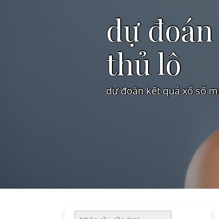
dự đoán 
thủ lô
dự đoán kết quả xổ số mi