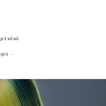
QUẢ XỔ SỐ
 QUẢ