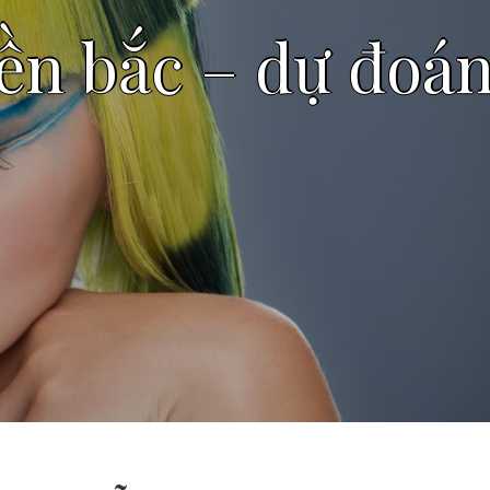
iền bắc – dự đoá