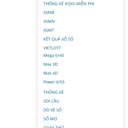
THỐNG KÊ KQXS MIỄN PHÍ
XSMB
XSMN
XSMT
KẾT QUẢ XỔ SỐ
VIETLOTT
Mega 6×45
Max 3D
Max 4D
Power 6/55
THỐNG KÊ
SOI CẦU
DÒ VÉ SỐ
SỔ MƠ
QUAY THỬ