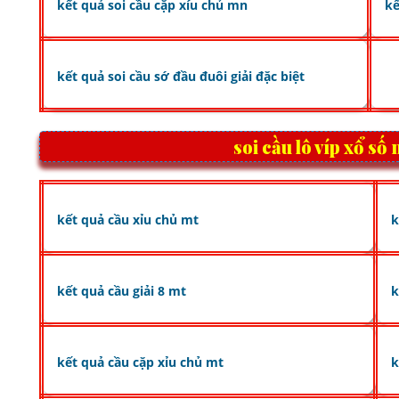
kết quả soi cầu cặp xíu chủ mn
kế
kết quả soi cầu sớ đầu đuôi giải đặc biệt
soi cầu lô víp xổ số
kết quả cầu xỉu chủ mt
k
kết quả cầu giải 8 mt
k
kết quả cầu cặp xỉu chủ mt
k