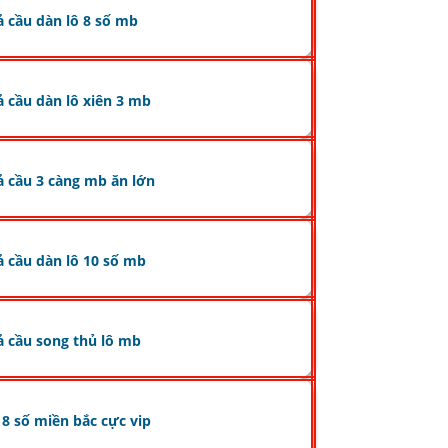
ả cầu dàn lô 8 số mb
ả cầu dàn lô xiên 3 mb
ả cầu 3 càng mb ăn lớn
ả cầu dàn lô 10 số mb
ả cầu song thủ lô mb
 8 số miền bắc cực vip