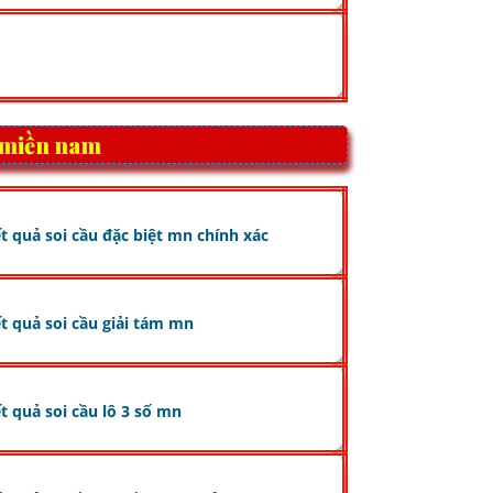
ố miền nam
t quả soi cầu đặc biệt mn chính xác
t quả soi cầu giải tám mn
t quả soi cầu lô 3 số mn