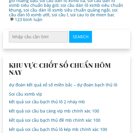
giờ hoàng đạo
,
soi cầu dàn lô xsmb ita
,
soi cầu dàn lô
xsmb siêu chuẩn bây giờ
,
soi cầu dàn lô xsmb siêu chuẩn
khung
,
soi cầu dàn lô xsmb siêu chuẩn quảng ngãi
,
soi
cầu dàn lô xsmb ướt
,
soi cầu l
,
soi cau lo de mien bac
ở
123 bình luận
kết
quả
soi
SEARCH
cầu
dàn
lô
8
con
mb
KHU VỰC CHỐT SỐ CHUẨN HÔM
chính
NAY
xác
100
dự đoán kết quả xổ số miền bắc – dự đoán bạch thủ lô
Soi cầu xsmb víp
kết quả soi cầu bạch thủ lô 2 nháy mb
kết quả soi cầu ba càng víp mb chính xác 100
kết quả soi cầu bạch thủ đề mb chính xác 100
kết quả soi cầu bạch thủ lô kép mb chính xác 100