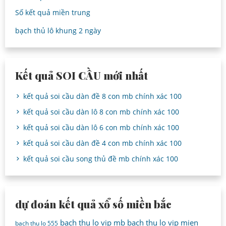
Số kết quả miền trung
bạch thủ lô khung 2 ngày
Kết quả SOI CẦU mới nhất
kết quả soi cầu dàn đề 8 con mb chính xác 100
kết quả soi cầu dàn lô 8 con mb chính xác 100
kết quả soi cầu dàn lô 6 con mb chính xác 100
kết quả soi cầu dàn đề 4 con mb chính xác 100
kết quả soi cầu song thủ đề mb chính xác 100
dự đoán kết quả xổ số miền bắc
bach thu lo vip mb
bach thu lo vip mien
bach thu lo 555