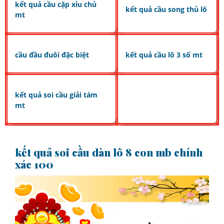
kết quả cầu cặp xỉu chủ
kết quả cầu song thủ lô
mt
cầu đầu đuôi đặc biệt
kết quả cầu lô 3 số mt
kết quả soi cầu giải tám
mt
kết quả soi cầu dàn lô 8 con mb chính
xác 100