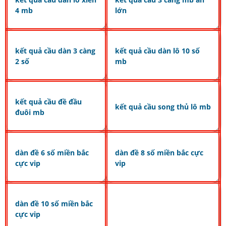
4 mb
lớn
kết quả cầu dàn 3 càng
kết quả cầu dàn lô 10 số
2 số
mb
kết quả cầu đề đầu
kết quả cầu song thủ lô mb
đuôi mb
dàn đề 6 số miền bắc
dàn đề 8 số miền bắc cực
cực vip
vip
dàn đề 10 số miền bắc
cực vip