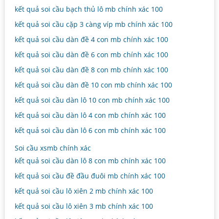
kết quả soi cầu bạch thủ lô mb chính xác 100
kết quả soi cầu cặp 3 càng víp mb chính xác 100
kết quả soi cầu dàn đề 4 con mb chính xác 100
kết quả soi cầu dàn đề 6 con mb chính xác 100
kết quả soi cầu dàn đề 8 con mb chính xác 100
kết quả soi cầu dàn đề 10 con mb chính xác 100
kết quả soi cầu dàn lô 10 con mb chính xác 100
kết quả soi cầu dàn lô 4 con mb chính xác 100
kết quả soi cầu dàn lô 6 con mb chính xác 100
Soi cầu xsmb chính xác
kết quả soi cầu dàn lô 8 con mb chính xác 100
kết quả soi cầu đề đầu đuôi mb chính xác 100
kết quả soi cầu lô xiên 2 mb chính xác 100
kết quả soi cầu lô xiên 3 mb chính xác 100