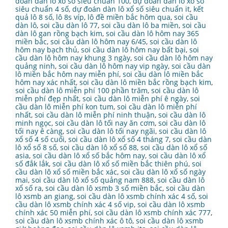
đoán dàn lô xổ số siêu chuẩn 100
,
dự đoán dàn lô xổ số
siêu chuẩn 4 số
,
dự đoán dàn lô xổ số siêu chuẩn it
,
kết
quả lô 8 số
,
lô 8s víp
,
lô đề miền bắc hôm qua
,
soi cầu
dàn lô
,
soi cầu dàn lô 77
,
soi cầu dàn lô ba miền
,
soi cầu
dàn lô gan rồng bạch kim
,
soi cầu dàn lô hôm nay 365
miền bắc
,
soi cầu dàn lô hôm nay 6/45
,
soi cầu dàn lô
hôm nay bạch thủ
,
soi cầu dàn lô hôm nay bất bại
,
soi
cầu dàn lô hôm nay khung 3 ngày
,
soi cầu dàn lô hôm nay
quảng ninh
,
soi cầu dàn lô hôm nay vip ngày
,
soi cầu dàn
lô miền bắc hôm nay miễn phí
,
soi cầu dàn lô miền bắc
hôm nay xác nhất
,
soi cầu dàn lô miền bắc rồng bạch kim
,
soi cầu dàn lô miễn phí 100 phần trăm
,
soi cầu dàn lô
miễn phí đẹp nhất
,
soi cầu dàn lô miễn phí ê ngày
,
soi
cầu dàn lô miễn phí kon tum
,
soi cầu dàn lô miễn phí
nhất
,
soi cầu dàn lô miễn phí ninh thuận
,
soi cầu dàn lô
minh ngọc
,
soi cầu dàn lô tối nay ăn cơm
,
soi cầu dàn lô
tối nay ê càng
,
soi cầu dàn lô tối nay ngãi
,
soi cầu dàn lô
xổ số 4 số cuối
,
soi cầu dàn lô xổ số 4 tháng 7
,
soi cầu dàn
lô xổ số 8 số
,
soi cầu dàn lô xổ số 88
,
soi cầu dàn lô xổ số
asia
,
soi cầu dàn lô xổ số bắc hôm nay
,
soi cầu dàn lô xổ
số đắk lắk
,
soi cầu dàn lô xổ số miền bắc thiên phú
,
soi
cầu dàn lô xổ số miền bắc xác
,
soi cầu dàn lô xổ số ngày
mai
,
soi cầu dàn lô xổ số quảng nam 888
,
soi cầu dàn lô
xổ số ra
,
soi cầu dàn lô xsmb 3 số miền bắc
,
soi cầu dàn
lô xsmb an giang
,
soi cầu dàn lô xsmb chính xác 4 số
,
soi
cầu dàn lô xsmb chính xác 4 số vip
,
soi cầu dàn lô xsmb
chính xác 50 miễn phí
,
soi cầu dàn lô xsmb chính xác 777
,
soi cầu dàn lô xsmb chính xác ô tô
,
soi cầu dàn lô xsmb