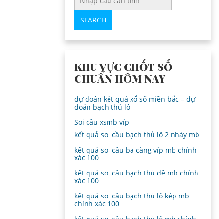
SEARCH
KHU VỰC CHỐT SỐ
CHUẨN HÔM NAY
dự đoán kết quả xổ số miền bắc – dự
đoán bạch thủ lô
Soi cầu xsmb víp
kết quả soi cầu bạch thủ lô 2 nháy mb
kết quả soi cầu ba càng víp mb chính
xác 100
kết quả soi cầu bạch thủ đề mb chính
xác 100
kết quả soi cầu bạch thủ lô kép mb
chính xác 100
kết quả soi cầu bạch thủ lô mb chính