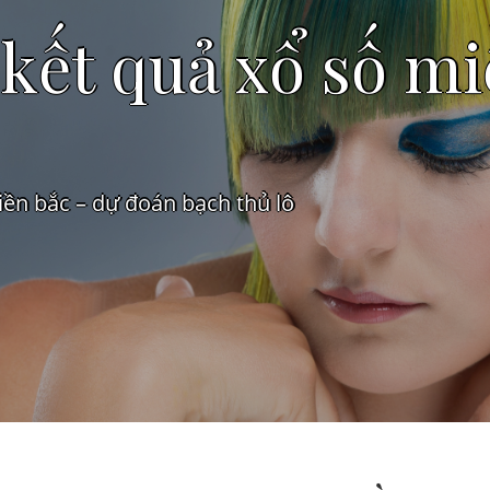
kết quả xổ số m
ền bắc – dự đoán bạch thủ lô