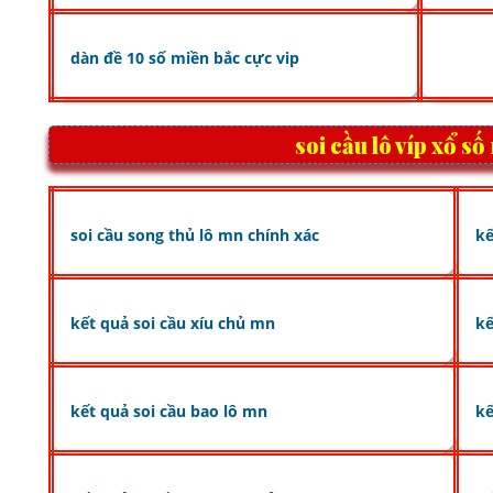
dàn đề 10 số miền bắc cực vip
soi cầu lô víp xổ s
soi cầu song thủ lô mn chính xác
kế
kết quả soi cầu xíu chủ mn
kế
kết quả soi cầu bao lô mn
kế