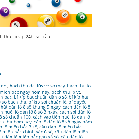
 thu, lô vip 24h, soi cầu
ô
 noi
,
bach thu de 10s ve so may
,
bach thu lo
p mien bac ngay hom nay
,
bach thu lo vt
,
en bac
,
bí kíp bắt chuẩn dàn 8 số
,
bí kíp bắt
0 so bach thu
,
bí kíp soi chuẩn lô
,
bí quyết
 bắt dàn lô 8 số khung 5 ngày
,
cách dàn lô 8
h nuôi lô dàn lô 8 số 3 ngày
,
cách soi dàn lô
 8 số chuẩn 100
,
cách vào tiền nuôi lô dàn lô
ach thu hom nay
,
cặp lô dàn lô 8 số ngày hôm
n lô miền bắc 3 số
,
cầu dàn lô miền bắc
ô miền bắc chính xác 6 số
,
cầu dàn lô miền
u dàn lô miền bắc gan xổ số
,
cầu dàn lô