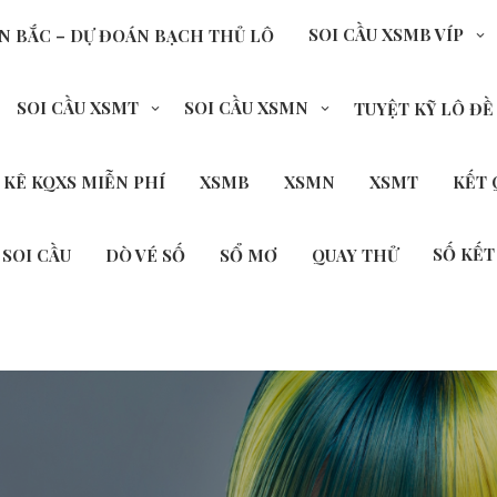
SOI CẦU XSMB VÍP
N BẮC – DỰ ĐOÁN BẠCH THỦ LÔ
SOI CẦU XSMT
SOI CẦU XSMN
TUYỆT KỸ LÔ ĐỀ
KÊ KQXS MIỄN PHÍ
XSMB
XSMN
XSMT
KẾT 
SỐ KẾT
SOI CẦU
DÒ VÉ SỐ
SỔ MƠ
QUAY THỬ