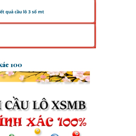
ết quả cầu lô 3 số mt
 xác 100