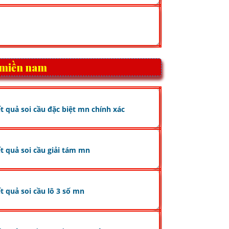
ố miền nam
t quả soi cầu đặc biệt mn chính xác
t quả soi cầu giải tám mn
t quả soi cầu lô 3 số mn