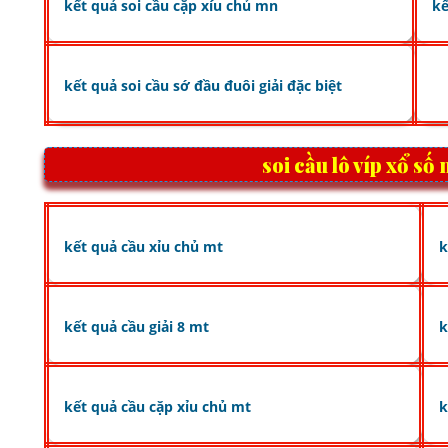
kết quả soi cầu cặp xíu chủ mn
kế
kết quả soi cầu sớ đầu đuôi giải đặc biệt
soi cầu lô víp xổ số
kết quả cầu xỉu chủ mt
k
kết quả cầu giải 8 mt
k
kết quả cầu cặp xỉu chủ mt
k