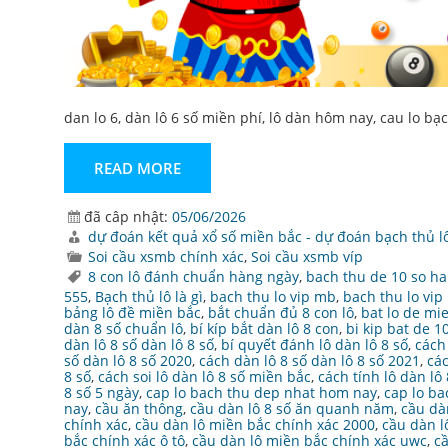
dan lo 6, dàn lô 6 số miền phí, lô dàn hôm nay, cau lo bạch
READ MORE
đã câp nhật:
05/06/2026
dự đoán kết quả xổ số miền bắc - dự đoán bạch thủ l
Soi cầu xsmb chính xác
,
Soi cầu xsmb víp
8 con lô đánh chuẩn hàng ngày
,
bach thu de 10 so ha
555
,
Bạch thủ lô là gì
,
bach thu lo vip mb
,
bach thu lo vi
bảng lô đề miền bắc
,
bắt chuẩn đủ 8 con lô
,
bat lo de mi
dàn 8 số chuẩn lô
,
bí kíp bắt dàn lô 8 con
,
bi kip bat de 1
dàn lô 8 số dàn lô 8 số
,
bí quyết đánh lô dàn lô 8 số
,
cách
số dàn lô 8 số 2020
,
cách dàn lô 8 số dàn lô 8 số 2021
,
các
8 số
,
cách soi lô dàn lô 8 số miền bắc
,
cách tính lô dàn lô
8 số 5 ngày
,
cap lo bach thu dep nhat hom nay
,
cap lo b
nay
,
cầu ăn thông
,
cầu dàn lô 8 số ăn quanh năm
,
cầu dà
chính xác
,
cầu dàn lô miền bắc chính xác 2000
,
cầu dàn l
bắc chính xác ô tô
,
cầu dàn lô miền bắc chính xác uwc
,
cầ