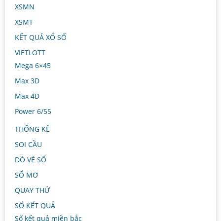
XSMN
XSMT
KẾT QUẢ XỔ SỐ
VIETLOTT
Mega 6×45
Max 3D
Max 4D
Power 6/55
THỐNG KÊ
SOI CẦU
DÒ VÉ SỐ
SỔ MƠ
QUAY THỬ
SỐ KẾT QUẢ
Số kết quả miền bắc