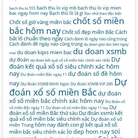
bach thu lo vip mb
bach thu lo vip mien
bach thu lo 555
bac ngay hom nay
Bạch thủ lô là gì
Bạc nhớ theo đặc biệt
chốt số miền
Chốt số giờ vàng miền bắc
bắc hôm nay
Chốt số đẹp miền Bắc
Cách
bắt lô chuẩn theo ngày
Cách đánh lô ngày nào cũng trúng
Cách đánh đề ngày nào cũng trúng
du doan giai dac biet ngay
du doan xsmb
du doan kqxs mien bac
mai
Dự
dự đoán
dự đoán kết quả xổ số miền bắc chính xác nhất
đoán kết quả xổ số siêu chính xác hôm
nay
dự đoán số đề hôm
Dự đoán miền Bắc ngày 11
Dự
nay
Dự đoán XSMB Minh Ngọc
Dự đoán XSMB VIP 26h
đoán xổ số miền Bắc
dự đoán
xổ số miền bắc chính xác hôm nay
Dự đoán xổ
Dự
số miền Bắc ngày 11
Dự đoán xổ số miền Bắc ngày 11 tay
đoán xổ số miền Bắc thứ sáu Dự đoán xsmb kết
quả xổ số miền bắc siêu chính xác
Dự đoán xổ số
hôm nay đánh con gì
kết quả xổ số
miền Trung
soi
lo dep hom nay
miền bắc siêu chính xác