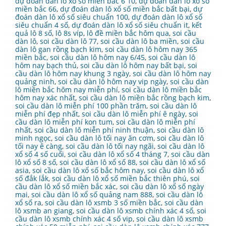
dự đoán dàn lô xổ số miền bắc 6 10
,
dự đoán dàn lô xổ số
miền bắc 66
,
dự đoán dàn lô xổ số miền bắc bất bại
,
dự
đoán dàn lô xổ số siêu chuẩn 100
,
dự đoán dàn lô xổ số
siêu chuẩn 4 số
,
dự đoán dàn lô xổ số siêu chuẩn it
,
kết
quả lô 8 số
,
lô 8s víp
,
lô đề miền bắc hôm qua
,
soi cầu
dàn lô
,
soi cầu dàn lô 77
,
soi cầu dàn lô ba miền
,
soi cầu
dàn lô gan rồng bạch kim
,
soi cầu dàn lô hôm nay 365
miền bắc
,
soi cầu dàn lô hôm nay 6/45
,
soi cầu dàn lô
hôm nay bạch thủ
,
soi cầu dàn lô hôm nay bất bại
,
soi
cầu dàn lô hôm nay khung 3 ngày
,
soi cầu dàn lô hôm nay
quảng ninh
,
soi cầu dàn lô hôm nay vip ngày
,
soi cầu dàn
lô miền bắc hôm nay miễn phí
,
soi cầu dàn lô miền bắc
hôm nay xác nhất
,
soi cầu dàn lô miền bắc rồng bạch kim
,
soi cầu dàn lô miễn phí 100 phần trăm
,
soi cầu dàn lô
miễn phí đẹp nhất
,
soi cầu dàn lô miễn phí ê ngày
,
soi
cầu dàn lô miễn phí kon tum
,
soi cầu dàn lô miễn phí
nhất
,
soi cầu dàn lô miễn phí ninh thuận
,
soi cầu dàn lô
minh ngọc
,
soi cầu dàn lô tối nay ăn cơm
,
soi cầu dàn lô
tối nay ê càng
,
soi cầu dàn lô tối nay ngãi
,
soi cầu dàn lô
xổ số 4 số cuối
,
soi cầu dàn lô xổ số 4 tháng 7
,
soi cầu dàn
lô xổ số 8 số
,
soi cầu dàn lô xổ số 88
,
soi cầu dàn lô xổ số
asia
,
soi cầu dàn lô xổ số bắc hôm nay
,
soi cầu dàn lô xổ
số đắk lắk
,
soi cầu dàn lô xổ số miền bắc thiên phú
,
soi
cầu dàn lô xổ số miền bắc xác
,
soi cầu dàn lô xổ số ngày
mai
,
soi cầu dàn lô xổ số quảng nam 888
,
soi cầu dàn lô
xổ số ra
,
soi cầu dàn lô xsmb 3 số miền bắc
,
soi cầu dàn
lô xsmb an giang
,
soi cầu dàn lô xsmb chính xác 4 số
,
soi
cầu dàn lô xsmb chính xác 4 số vip
,
soi cầu dàn lô xsmb