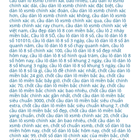
cầu dàn lô xsmb chính xác bao nhiêu
,
cầu dàn lô xsmb
chính xác dài
,
cầu dàn lô xsmb chính xác đặc biệt
,
cầu
dàn lô xsmb chính xác đoán
,
cầu dàn lô xsmb chính xác
hơn
,
cầu dàn lô xsmb chính xác không
,
cầu dàn lô xsmb
chính xác ơi
,
cầu dàn lô xsmb chính xác qua
,
cầu dàn lô
xsmb chính xác ray churn
,
cầu dàn lô xsmb chính xác về
việt nam
,
cầu đẹp dàn lô 8 con miền bắc
,
cầu lô 2 nháy
miền bắc
,
Cầu lô 8 SỐ
,
cầu lô dàn lô 8 số
,
cầu lô dàn lô 8
số 101010
,
cầu lô dàn lô 8 số 3 ngày
,
cầu lô dàn lô 8 số ăn
quanh năm
,
cầu lô dàn lô 8 số chạy quanh năm
,
cầu lô
dàn lô 8 số chính xác 100
,
cầu lô dàn lô 8 số đẹp nhất
hôm nay
,
cầu lô dàn lô 8 số hình quả trám
,
cầu lô dàn lô 8
số hôm nay
,
cầu lô dàn lô 8 số khung 2 ngày
,
cầu lô dàn lô
8 số khung 3 ngày
,
cầu lô dàn lô 8 số khung 5 ngày
,
cầu lô
dàn lô 8 số là gì
,
cầu lô đề chính xác nhất
,
chốt cầu dàn lô
miền bắc 24 giờ
,
chốt cầu dàn lô miền bắc âu
,
chốt cầu
dàn lô miền bắc bây giờ
,
chốt cầu dàn lô miền bắc chính
xác 70
,
chốt cầu dàn lô miền bắc chính xác ây
,
chốt cầu
dàn lô miền bắc chính xác bao nhiêu
,
chốt cầu dàn lô
miền bắc chính xác gần nhất
,
chốt cầu dàn lô miền bắc
siêu chuẩn 3000
,
chốt cầu dàn lô miền bắc siêu chuẩn
extra
,
chốt cầu dàn lô miền bắc siêu chuẩn khung 7
,
chốt
cầu dàn lô miền bắc số đẹp
,
chốt cầu dàn lô miền bắc
yang chuẩn
,
chốt cầu dàn lô xsmb chính xác 20
,
chốt cầu
dàn lô xsmb chính xác ăn bao nhiêu
,
chốt cầu dàn lô
xsmb chính xác en
,
chốt số chuẩn xsmb
,
chốt số dàn lô ba
miền hôm nay
,
chốt số dàn lô bắc hôm nay
,
chốt số dàn lô
chính xác 99
,
chốt số dàn lô chính xác của miền bắc
,
chốt