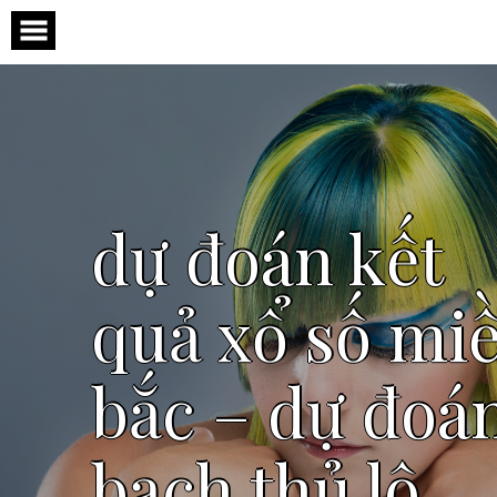
Skip
to
content
dự đoán kết
quả xổ số mi
bắc – dự đoá
bạch thủ lô