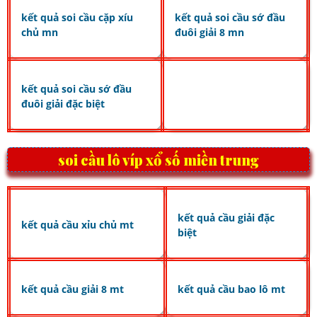
kết quả soi cầu cặp xíu
kết quả soi cầu sớ đầu
chủ mn
đuôi giải 8 mn
kết quả soi cầu sớ đầu
đuôi giải đặc biệt
soi cầu lô víp xổ số miền trung
kết quả cầu giải đặc
kết quả cầu xỉu chủ mt
biệt
kết quả cầu giải 8 mt
kết quả cầu bao lô mt