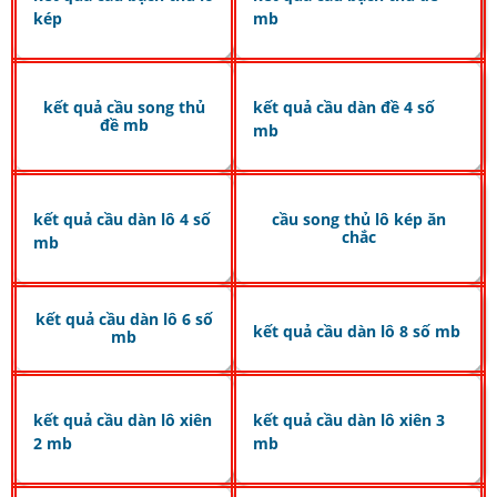
kép
mb
kết quả cầu song thủ
kết quả cầu dàn đề 4 số
đề mb
mb
kết quả cầu dàn lô 4 số
cầu song thủ lô kép ăn
chắc
mb
kết quả cầu dàn lô 6 số
kết quả cầu dàn lô 8 số mb
mb
kết quả cầu dàn lô xiên
kết quả cầu dàn lô xiên 3
2 mb
mb