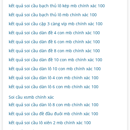
kết quả soi cầu bạch thủ lô kép mb chính xác 100
kết quả soi cầu bạch thủ lô mb chính xác 100
kết quả soi cầu cặp 3 càng víp mb chính xác 100
kết quả soi cầu dàn đề 4 con mb chính xác 100
kết quả soi cầu dàn đề 6 con mb chính xác 100
kết quả soi cầu dàn đề 8 con mb chính xác 100
kết quả soi cầu dàn đề 10 con mb chính xác 100
kết quả soi cầu dàn lô 10 con mb chính xác 100
kết quả soi cầu dàn lô 4 con mb chính xác 100
kết quả soi cầu dàn lô 6 con mb chính xác 100
Soi cầu xsmb chính xác
kết quả soi cầu dàn lô 8 con mb chính xác 100
kết quả soi cầu đề đầu đuôi mb chính xác 100
kết quả soi cầu lô xiên 2 mb chính xác 100