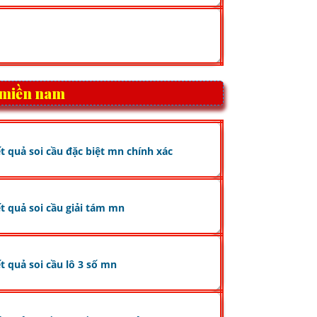
ố miền nam
t quả soi cầu đặc biệt mn chính xác
t quả soi cầu giải tám mn
t quả soi cầu lô 3 số mn