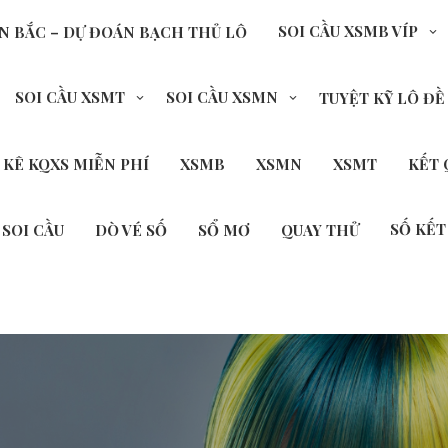
SOI CẦU XSMB VÍP
N BẮC – DỰ ĐOÁN BẠCH THỦ LÔ
SOI CẦU XSMT
SOI CẦU XSMN
TUYỆT KỸ LÔ ĐỀ
KÊ KQXS MIỄN PHÍ
XSMB
XSMN
XSMT
KẾT 
SỐ KẾT
SOI CẦU
DÒ VÉ SỐ
SỔ MƠ
QUAY THỬ