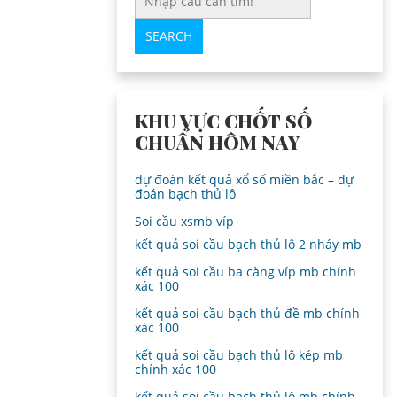
SEARCH
KHU VỰC CHỐT SỐ
CHUẨN HÔM NAY
dự đoán kết quả xổ số miền bắc – dự
đoán bạch thủ lô
Soi cầu xsmb víp
kết quả soi cầu bạch thủ lô 2 nháy mb
kết quả soi cầu ba càng víp mb chính
xác 100
kết quả soi cầu bạch thủ đề mb chính
xác 100
kết quả soi cầu bạch thủ lô kép mb
chính xác 100
kết quả soi cầu bạch thủ lô mb chính