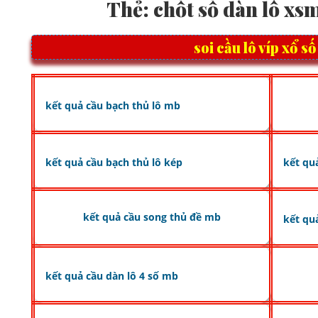
Thẻ:
chốt số dàn lô xs
soi cầu lô víp xổ s
kết quả cầu bạch thủ lô mb
kết quả cầu bạch thủ lô kép
kết qu
kết quả cầu song thủ đề mb
kết qu
kết quả cầu dàn lô 4 số mb