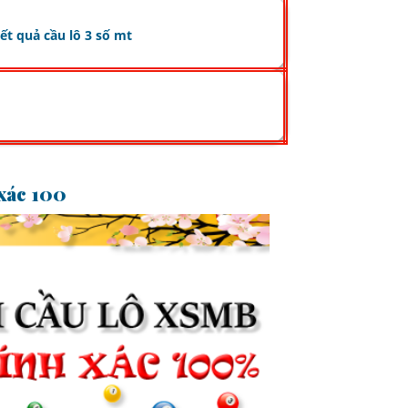
ết quả cầu lô 3 số mt
 xác 100