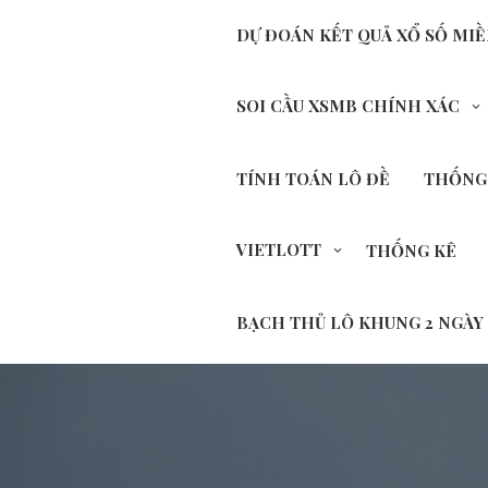
Skip
to
DỰ ĐOÁN KẾT QUẢ XỔ SỐ MIỀ
content
SOI CẦU XSMB CHÍNH XÁC
TÍNH TOÁN LÔ ĐỀ
THỐNG 
VIETLOTT
THỐNG KÊ
BẠCH THỦ LÔ KHUNG 2 NGÀY