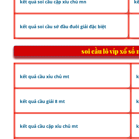
kết quả soi cầu cặp xíu chủ mn
kế
kết quả soi cầu sớ đầu đuôi giải đặc biệt
soi cầu lô víp xổ số
kết quả cầu xỉu chủ mt
k
kết quả cầu giải 8 mt
k
kết quả cầu cặp xỉu chủ mt
k