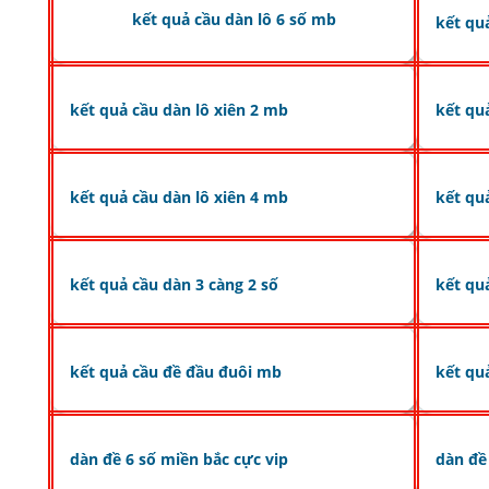
kết quả cầu dàn lô 6 số mb
kết qu
kết quả cầu dàn lô xiên 2 mb
kết qu
kết quả cầu dàn lô xiên 4 mb
kết qu
kết quả cầu dàn 3 càng 2 số
kết qu
kết quả cầu đề đầu đuôi mb
kết qu
dàn đề 6 số miền bắc cực vip
dàn đề