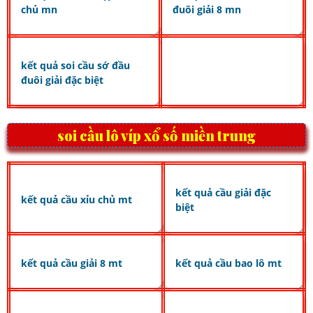
chủ mn
đuôi giải 8 mn
kết quả soi cầu sớ đầu
đuôi giải đặc biệt
soi cầu lô víp xổ số miền trung
kết quả cầu giải đặc
kết quả cầu xỉu chủ mt
biệt
kết quả cầu giải 8 mt
kết quả cầu bao lô mt