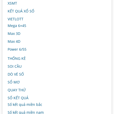
XSMT
KẾT QUẢ XỔ SỐ
VIETLOTT
Mega 6×45
Max 3D
Max 4D
Power 6/55
THỐNG KÊ
SOI CẦU
DÒ VÉ SỐ
SỔ MƠ
QUAY THỬ
SỐ KẾT QUẢ
Số kết quả miền bắc
Số kết quả miền nam