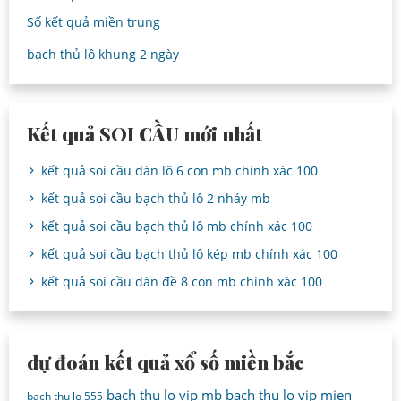
Số kết quả miền trung
bạch thủ lô khung 2 ngày
Kết quả SOI CẦU mới nhất
kết quả soi cầu dàn lô 6 con mb chính xác 100
kết quả soi cầu bạch thủ lô 2 nháy mb
kết quả soi cầu bạch thủ lô mb chính xác 100
kết quả soi cầu bạch thủ lô kép mb chính xác 100
kết quả soi cầu dàn đề 8 con mb chính xác 100
dự đoán kết quả xổ số miền bắc
bach thu lo vip mb
bach thu lo vip mien
bach thu lo 555