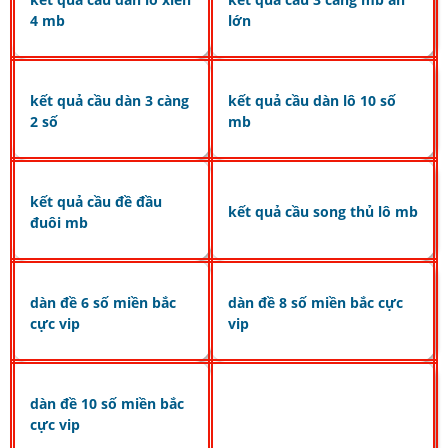
4 mb
lớn
kết quả cầu dàn 3 càng
kết quả cầu dàn lô 10 số
2 số
mb
kết quả cầu đề đầu
kết quả cầu song thủ lô mb
đuôi mb
dàn đề 6 số miền bắc
dàn đề 8 số miền bắc cực
cực vip
vip
dàn đề 10 số miền bắc
cực vip