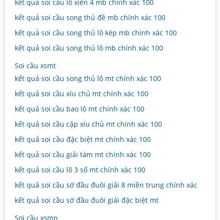
kết quả soi cầu lô xiên 4 mb chính xác 100
kết quả soi cầu song thủ đề mb chính xác 100
kết quả soi cầu song thủ lô kép mb chính xác 100
kết quả soi cầu song thủ lô mb chính xác 100
Soi cầu xsmt
kết quả soi cầu song thủ lô mt chính xác 100
kết quả soi cầu xíu chủ mt chính xác 100
kết quả soi cầu bao lô mt chính xác 100
kết quả soi cầu cặp xíu chủ mt chính xác 100
kết quả soi cầu đặc biệt mt chính xác 100
kết quả soi cầu giải tám mt chính xác 100
kết quả soi cầu lô 3 số mt chính xác 100
kết quả soi cầu sớ đầu đuôi giải 8 miền trung chính xác
kết quả soi cầu sớ đầu đuôi giải đặc biệt mt
Soi cầu xsmn