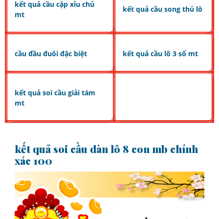
kết quả cầu cặp xỉu chủ
kết quả cầu song thủ lô
mt
cầu đầu đuôi đặc biệt
kết quả cầu lô 3 số mt
kết quả soi cầu giải tám
mt
kết quả soi cầu dàn lô 8 con mb chính
xác 100