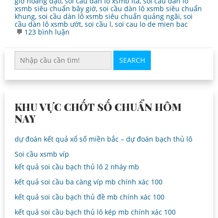
giờ hoàng đạo
,
soi cầu dàn lô xsmb ita
,
soi cầu dàn lô
xsmb siêu chuẩn bây giờ
,
soi cầu dàn lô xsmb siêu chuẩn
khung
,
soi cầu dàn lô xsmb siêu chuẩn quảng ngãi
,
soi
cầu dàn lô xsmb ướt
,
soi cầu l
,
soi cau lo de mien bac
ở
123 bình luận
kết
quả
soi
SEARCH
cầu
dàn
lô
8
con
mb
KHU VỰC CHỐT SỐ CHUẨN HÔM
chính
NAY
xác
100
dự đoán kết quả xổ số miền bắc – dự đoán bạch thủ lô
Soi cầu xsmb víp
kết quả soi cầu bạch thủ lô 2 nháy mb
kết quả soi cầu ba càng víp mb chính xác 100
kết quả soi cầu bạch thủ đề mb chính xác 100
kết quả soi cầu bạch thủ lô kép mb chính xác 100