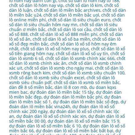
lô hôm nay đánh con gì
,
chốt số dàn lô hôm nay to 188
,
chốt số dàn lô hôm nay vip
,
chốt số dàn lô kim
,
chốt số
dàn lô luận
,
chốt số dàn lô miền bắc archives
,
chốt số dàn
lô miền bắc u24
,
chốt số dàn lô miền bắc uol
,
chốt số dàn
lô online miễn phí
,
chốt số dàn lô siêu chuẩn euro
,
chốt
số dàn lô siêu chuẩn hôm nay mn
,
chốt số dàn lô siêu
chuẩn ơ miền bắc
,
chốt số dàn lô soi cầu
,
chốt số dàn lô
xổ số 888
,
chốt số dàn lô xổ số 888 miễn phí
,
chốt số dàn
lô xổ số ăn
,
chốt số dàn lô xổ số ba miền
,
chốt số dàn lô
xổ số đẹp miền bắc
,
chốt số dàn lô xổ số hôm nay êm
nhất
,
chốt số dàn lô xổ số hôm nay plus
,
chốt số dàn lô xổ
số tiền giang hôm nay
,
chốt số dàn lô xổ số uy tín
,
chốt số
dàn lô xsmb 6 số
,
chốt số dàn lô xsmb chính xác 666
,
chốt
số dàn lô xsmb chính xác ăn
,
chốt số dàn lô xsmb chính
xác uit
,
chốt số dàn lô xsmb cho ngày mai
,
chốt số dàn lô
xsmb rông bach kim
,
chốt số dàn lô xsmb siêu chuẩn 100
,
chốt số dàn lô xsmb siêu chuẩn excel
,
chốt số dàn lô
xsmb siêu chuẩn pdf
,
chốt số dàn lô xsmb số miền bắc
,
dàn đề 8 số miền bắc
,
dàn lô 8 con mb
,
du doan kqxs
mien bac
,
dự đoán dàn lô miền bắc 15 tây
,
dự đoán dàn
lô miền bắc đẹp
,
dự đoán dàn lô miền bắc phí
,
dự đoán
dàn lô miền bắc số 1
,
dự đoán dàn lô miền bắc số đẹp
,
dự
đoán dàn lô miền bắc vina24h
,
dự đoán dàn lô xổ số
chính xác 200 ngày
,
dự đoán dàn lô xổ số chính xác lộc
an
,
dự đoán dàn lô xổ số chính xác xin
,
dự đoán dàn lô xổ
số miền bắc 00 00
,
dự đoán dàn lô xổ số miền bắc 15 9
,
dự đoán dàn lô xổ số miền bắc 6 10
,
dự đoán dàn lô xổ số
miền bắc 66
,
dự đoán dàn lô xổ số miền bắc bất bại
,
dự