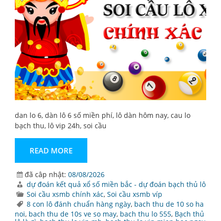
dan lo 6, dàn lô 6 số miền phí, lô dàn hôm nay, cau lo
bạch thu, lô vip 24h, soi cầu
READ MORE
đã câp nhật:
08/08/2026
dự đoán kết quả xổ số miền bắc - dự đoán bạch thủ lô
Soi cầu xsmb chính xác
,
Soi cầu xsmb víp
8 con lô đánh chuẩn hàng ngày
,
bach thu de 10 so ha
noi
,
bach thu de 10s ve so may
,
bach thu lo 555
,
Bạch thủ