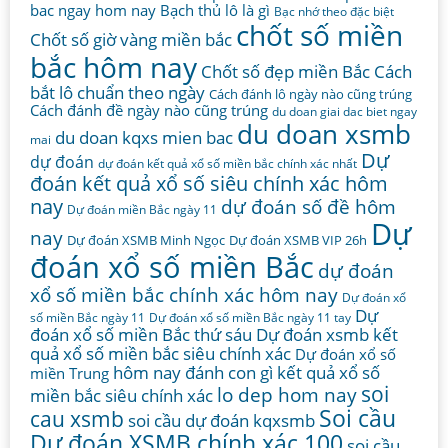
bac ngay hom nay
Bạch thủ lô là gì
Bạc nhớ theo đặc biệt
chốt số miền
Chốt số giờ vàng miền bắc
bắc hôm nay
Chốt số đẹp miền Bắc
Cách
bắt lô chuẩn theo ngày
Cách đánh lô ngày nào cũng trúng
Cách đánh đề ngày nào cũng trúng
du doan giai dac biet ngay
du doan xsmb
du doan kqxs mien bac
mai
Dự
dự đoán
dự đoán kết quả xổ số miền bắc chính xác nhất
đoán kết quả xổ số siêu chính xác hôm
nay
dự đoán số đề hôm
Dự đoán miền Bắc ngày 11
Dự
nay
Dự đoán XSMB Minh Ngọc
Dự đoán XSMB VIP 26h
đoán xổ số miền Bắc
dự đoán
xổ số miền bắc chính xác hôm nay
Dự đoán xổ
Dự
số miền Bắc ngày 11
Dự đoán xổ số miền Bắc ngày 11 tay
đoán xổ số miền Bắc thứ sáu Dự đoán xsmb kết
quả xổ số miền bắc siêu chính xác
Dự đoán xổ số
hôm nay đánh con gì
kết quả xổ số
miền Trung
soi
lo dep hom nay
miền bắc siêu chính xác
Soi cầu
cau xsmb
soi cầu dự đoán kqxsmb
Dự đoán XSMB chính xác 100
soi cầu