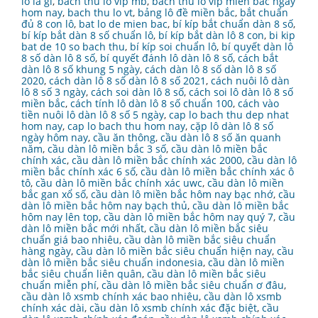
lô là gì
,
bach thu lo vip mb
,
bach thu lo vip mien bac ngay
hom nay
,
bach thu lo vt
,
bảng lô đề miền bắc
,
bắt chuẩn
đủ 8 con lô
,
bat lo de mien bac
,
bí kíp bắt chuẩn dàn 8 số
,
bí kíp bắt dàn 8 số chuẩn lô
,
bí kíp bắt dàn lô 8 con
,
bi kip
bat de 10 so bach thu
,
bí kíp soi chuẩn lô
,
bí quyết dàn lô
8 số dàn lô 8 số
,
bí quyết đánh lô dàn lô 8 số
,
cách bắt
dàn lô 8 số khung 5 ngày
,
cách dàn lô 8 số dàn lô 8 số
2020
,
cách dàn lô 8 số dàn lô 8 số 2021
,
cách nuôi lô dàn
lô 8 số 3 ngày
,
cách soi dàn lô 8 số
,
cách soi lô dàn lô 8 số
miền bắc
,
cách tính lô dàn lô 8 số chuẩn 100
,
cách vào
tiền nuôi lô dàn lô 8 số 5 ngày
,
cap lo bach thu dep nhat
hom nay
,
cap lo bach thu hom nay
,
cặp lô dàn lô 8 số
ngày hôm nay
,
cầu ăn thông
,
cầu dàn lô 8 số ăn quanh
năm
,
cầu dàn lô miền bắc 3 số
,
cầu dàn lô miền bắc
chính xác
,
cầu dàn lô miền bắc chính xác 2000
,
cầu dàn lô
miền bắc chính xác 6 số
,
cầu dàn lô miền bắc chính xác ô
tô
,
cầu dàn lô miền bắc chính xác uwc
,
cầu dàn lô miền
bắc gan xổ số
,
cầu dàn lô miền bắc hôm nay bạc nhớ
,
cầu
dàn lô miền bắc hôm nay bạch thủ
,
cầu dàn lô miền bắc
hôm nay lên top
,
cầu dàn lô miền bắc hôm nay quý 7
,
cầu
dàn lô miền bắc mới nhất
,
cầu dàn lô miền bắc siêu
chuẩn giá bao nhiêu
,
cầu dàn lô miền bắc siêu chuẩn
hàng ngày
,
cầu dàn lô miền bắc siêu chuẩn hiện nay
,
cầu
dàn lô miền bắc siêu chuẩn indonesia
,
cầu dàn lô miền
bắc siêu chuẩn liên quân
,
cầu dàn lô miền bắc siêu
chuẩn miễn phí
,
cầu dàn lô miền bắc siêu chuẩn ơ đâu
,
cầu dàn lô xsmb chính xác bao nhiêu
,
cầu dàn lô xsmb
chính xác dài
,
cầu dàn lô xsmb chính xác đặc biệt
,
cầu