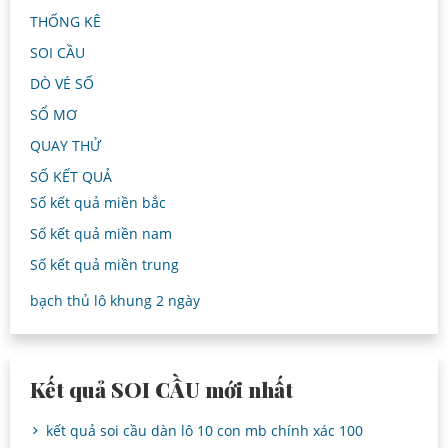
THỐNG KÊ
SOI CẦU
DÒ VÉ SỐ
SỔ MƠ
QUAY THỬ
SỐ KẾT QUẢ
Số kết quả miền bắc
Số kết quả miền nam
Số kết quả miền trung
bạch thủ lô khung 2 ngày
Kết quả SOI CẦU mới nhất
kết quả soi cầu dàn lô 10 con mb chính xác 100