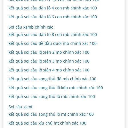
kết quả soi cầu dàn lô 4 con mb chính xác 100
kết quả soi cầu dàn lô 6 con mb chính xác 100
Soi cầu xsmb chính xác
kết quả soi cầu dàn lô 8 con mb chính xác 100
kết quả soi cầu đề đầu đuôi mb chính xác 100
kết quả soi cầu lô xiên 2 mb chính xác 100
kết quả soi cầu lô xiên 3 mb chính xác 100
kết quả soi cầu lô xiên 4 mb chính xác 100
kết quả soi cầu song thủ đề mb chính xác 100
kết quả soi cầu song thủ lô kép mb chính xác 100
kết quả soi cầu song thủ lô mb chính xác 100
Soi cầu xsmt
kết quả soi cầu song thủ lô mt chính xác 100
kết quả soi cầu xíu chủ mt chính xác 100