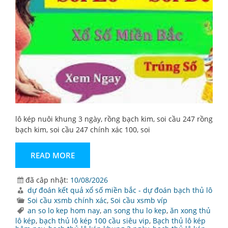
lô kép nuôi khung 3 ngày, rồng bạch kim, soi cầu 247 rồng
bạch kim, soi cầu 247 chính xác 100, soi
READ MORE
đã câp nhật:
10/08/2026
dự đoán kết quả xổ số miền bắc - dự đoán bạch thủ lô
Soi cầu xsmb chính xác
,
Soi cầu xsmb víp
an so lo kep hom nay
,
an song thu lo kep
,
ăn xong thủ
lô kép
,
bạch thủ lô kép 100 cầu siêu vip
,
Bạch thủ lô kép