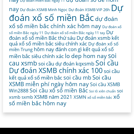
Dự đoán miền Bắc ngày 11
Dự
nay
Dự đoán XSMB Minh Ngọc
Dự đoán XSMB VIP 26h
đoán xổ số miền Bắc
dự đoán
xổ số miền bắc chính xác hôm nay
Dự đoán xổ
Dự
số miền Bắc ngày 11
Dự đoán xổ số miền Bắc ngày 11 tay
đoán xổ số miền Bắc thứ sáu Dự đoán xsmb kết
quả xổ số miền bắc siêu chính xác
Dự đoán xổ số
hôm nay đánh con gì
kết quả xổ số
miền Trung
soi
lo dep hom nay
miền bắc siêu chính xác
Soi cầu
cau xsmb
soi cầu dự đoán kqxsmb
Dự đoán XSMB chính xác 100
soi cầu
Soi cầu
soi cầu mb
kết quả xổ số miền bắc
XSMB miễn phí ngày hôm nay
Soi cầu XSMB
Soi cầu xổ số miền Bắc
Win2888
soi
Soi lô xiên chuẩn
xổ
XSMB năm 2021
xsmb
sxmb
XSMN
xổ số miền bắc
số miền bắc hôm nay