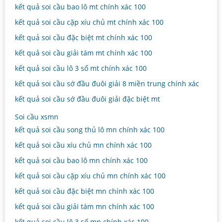
kết quả soi cầu bao lô mt chính xác 100
kết quả soi cầu cặp xíu chủ mt chính xác 100
kết quả soi cầu đặc biệt mt chính xác 100
kết quả soi cầu giải tám mt chính xác 100
kết quả soi cầu lô 3 số mt chính xác 100
kết quả soi cầu sớ đầu đuôi giải 8 miền trung chính xác
kết quả soi cầu sớ đầu đuôi giải đặc biệt mt
Soi cầu xsmn
kết quả soi cầu song thủ lô mn chính xác 100
kết quả soi cầu xíu chủ mn chính xác 100
kết quả soi cầu bao lô mn chính xác 100
kết quả soi cầu cặp xíu chủ mn chính xác 100
kết quả soi cầu đặc biệt mn chính xác 100
kết quả soi cầu giải tám mn chính xác 100
kết quả soi cầu lô 3 số mn chính xác 100