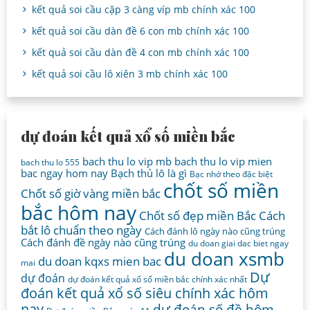
kết quả soi cầu cặp 3 càng víp mb chính xác 100
kết quả soi cầu dàn đề 6 con mb chính xác 100
kết quả soi cầu dàn đề 4 con mb chính xác 100
kết quả soi cầu lô xiên 3 mb chính xác 100
dự đoán kết quả xổ số miền bắc
bach thu lo vip mb
bach thu lo vip mien
bach thu lo 555
bac ngay hom nay
Bạch thủ lô là gì
Bạc nhớ theo đặc biệt
chốt số miền
Chốt số giờ vàng miền bắc
bắc hôm nay
Chốt số đẹp miền Bắc
Cách
bắt lô chuẩn theo ngày
Cách đánh lô ngày nào cũng trúng
Cách đánh đề ngày nào cũng trúng
du doan giai dac biet ngay
du doan xsmb
du doan kqxs mien bac
mai
Dự
dự đoán
dự đoán kết quả xổ số miền bắc chính xác nhất
đoán kết quả xổ số siêu chính xác hôm
nay
dự đoán số đề hôm