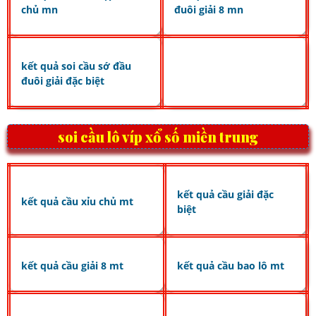
chủ mn
đuôi giải 8 mn
kết quả soi cầu sớ đầu
đuôi giải đặc biệt
soi cầu lô víp xổ số miền trung
kết quả cầu giải đặc
kết quả cầu xỉu chủ mt
biệt
kết quả cầu giải 8 mt
kết quả cầu bao lô mt