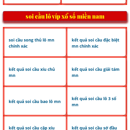
soi cầu lô víp xổ số miền nam
soi cầu song thủ lô mn
kết quả soi cầu đặc biệt
chính xác
mn chính xác
kết quả soi cầu xíu chủ
kết quả soi cầu giải tám
mn
mn
kết quả soi cầu lô 3 số
kết quả soi cầu bao lô mn
mn
kết quả soi cầu cặp xíu
kết quả soi cầu sớ đầu