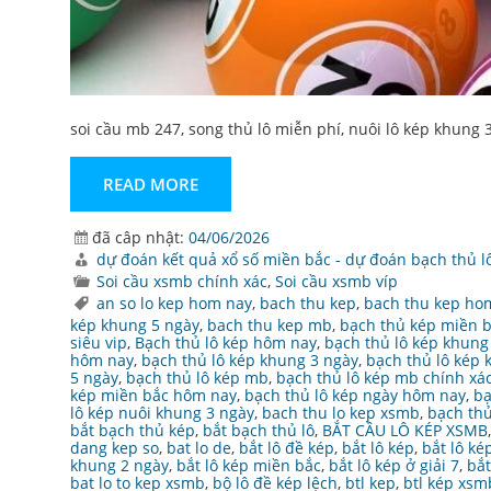
soi cầu mb 247, song thủ lô miễn phí, nuôi lô kép khung 
READ MORE
đã câp nhật:
04/06/2026
dự đoán kết quả xổ số miền bắc - dự đoán bạch thủ l
Soi cầu xsmb chính xác
,
Soi cầu xsmb víp
an so lo kep hom nay
,
bach thu kep
,
bach thu kep ho
kép khung 5 ngày
,
bach thu kep mb
,
bạch thủ kép miền 
siêu vip
,
Bạch thủ lô kép hôm nay
,
bạch thủ lô kép khung
hôm nay
,
bạch thủ lô kép khung 3 ngày
,
bạch thủ lô kép 
5 ngày
,
bạch thủ lô kép mb
,
bạch thủ lô kép mb chính xá
kép miền bắc hôm nay
,
bạch thủ lô kép ngày hôm nay
,
bạ
lô kép nuôi khung 3 ngày
,
bach thu lo kep xsmb
,
bạch thủ
bắt bạch thủ kép
,
bắt bạch thủ lô
,
BẮT CẦU LÔ KÉP XSMB
dang kep so
,
bat lo de
,
bắt lô đề kép
,
bắt lô kép
,
bắt lô ké
khung 2 ngày
,
bắt lô kép miền bắc
,
bắt lô kép ở giải 7
,
bắt
bat lo to kep xsmb
,
bộ lô đề kép lệch
,
btl kep
,
btl kép xsm