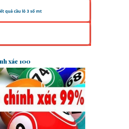
ết quả cầu lô 3 số mt
ính xác 100