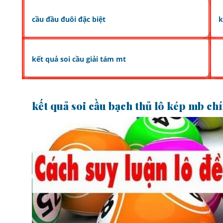
cầu đầu đuôi đặc biệt
k
kết quả soi cầu giải tám mt
kết quả soi cầu bạch thủ lô kép mb ch