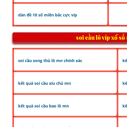
dàn đề 10 số miền bắc cực vip
soi cầu lô víp xổ s
soi cầu song thủ lô mn chính xác
kế
kết quả soi cầu xíu chủ mn
kế
kết quả soi cầu bao lô mn
kế