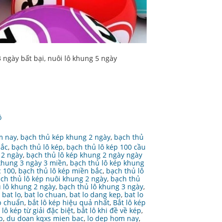
3 ngày bất bại, nuôi lô khung 5 ngày
ô
m nay
,
bạch thủ kép khung 2 ngày
,
bạch thủ
bắc
,
bạch thủ lô kép
,
bạch thủ lô kép 100 cầu
 2 ngày
,
bạch thủ lô kép khung 2 ngày ngày
khung 3 ngày 3 miền
,
bạch thủ lô kép khung
c 100
,
bạch thủ lô kép miền bắc
,
bạch thủ lô
ch thủ lô kép nuôi khung 2 ngày
,
bạch thủ
 lô khung 2 ngày
,
bạch thủ lô khung 3 ngày
,
,
bat lo
,
bat lo chuan
,
bat lo dang kep
,
bat lo
p chuẩn
,
bắt lô kép hiệu quả nhất
,
Bắt lô kép
 lô kép từ giải đặc biệt
,
bắt lô khi đề về kép
,
b
,
du doan kqxs mien bac
,
lo dep hom nay
,