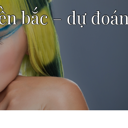
iền bắc – dự đoá