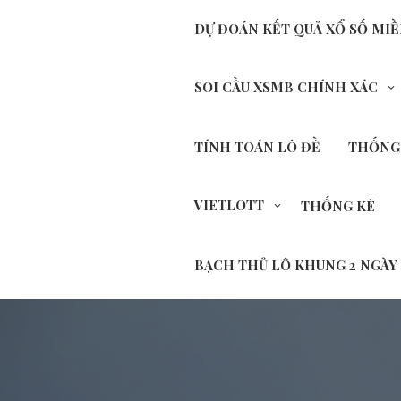
Skip
to
DỰ ĐOÁN KẾT QUẢ XỔ SỐ MIỀ
content
SOI CẦU XSMB CHÍNH XÁC
TÍNH TOÁN LÔ ĐỀ
THỐNG 
VIETLOTT
THỐNG KÊ
BẠCH THỦ LÔ KHUNG 2 NGÀY