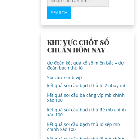
SEARCH
KHU VỰC CHỐT SỐ
CHUẨN HÔM NAY
dự đoán kết quả xổ số miền bắc – dự
đoán bạch thủ lô
Soi cầu xsmb víp
kết quả soi cầu bạch thủ lô 2 nháy mb
kết quả soi cầu ba càng víp mb chính
xác 100
kết quả soi cầu bạch thủ đề mb chính
xác 100
kết quả soi cầu bạch thủ lô kép mb
chính xác 100
kết quả soi cầu bạch thủ lô mb chính