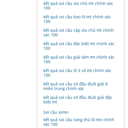
kết quả soi cầu xíu chủ mt chính xác
100
kết quả soi cầu bao lô mt chính xác
100
kết quả soi cầu cặp xíu chủ mt chính
xác 100
kết quả soi cầu đặc biệt mt chính xác
100
kết quả soi cầu giải tám mt chính xác
100
kết quả soi cầu lô 3 số mt chính xác
100
kết quả soi cầu sớ đầu đuôi giải 8
miền trung chính xác
kết quả soi cầu sớ đầu đuôi giải đặc
biệt mt
Soi cầu xsmn
kết quả soi cầu song thủ lô mn chính
xác 100