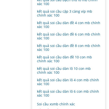
xác 100
kết quả soi cầu cặp 3 càng víp mb
chính xác 100
kết quả soi cầu dàn đề 4 con mb chính
xác 100
kết quả soi cầu dàn đề 6 con mb chính
xác 100
kết quả soi cầu dàn đề 8 con mb chính
xác 100
kết quả soi cầu dàn đề 10 con mb
chính xác 100
kết quả soi cầu dàn lô 10 con mb
chính xác 100
kết quả soi cầu dàn lô 4 con mb chính
xác 100
kết quả soi cầu dàn lô 6 con mb chính
xác 100
Soi cầu xsmb chính xác