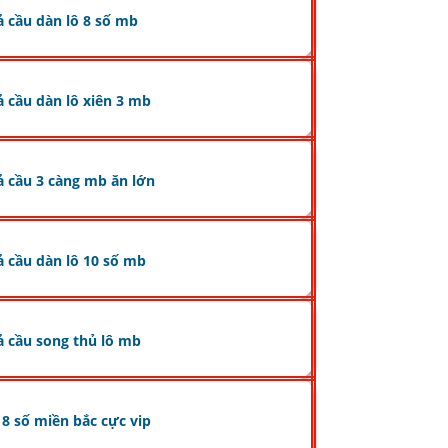
ả cầu dàn lô 8 số mb
ả cầu dàn lô xiên 3 mb
ả cầu 3 càng mb ăn lớn
ả cầu dàn lô 10 số mb
ả cầu song thủ lô mb
 8 số miền bắc cực vip