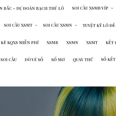
SOI CẦU XSMB VÍP
N BẮC – DỰ ĐOÁN BẠCH THỦ LÔ
SOI CẦU XSMT
SOI CẦU XSMN
TUYỆT KỸ LÔ ĐỀ
KÊ KQXS MIỄN PHÍ
XSMB
XSMN
XSMT
KẾT 
SỐ KẾT
SOI CẦU
DÒ VÉ SỐ
SỔ MƠ
QUAY THỬ