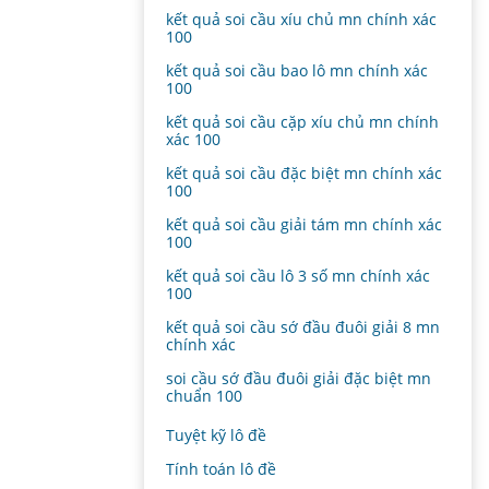
kết quả soi cầu xíu chủ mn chính xác
100
kết quả soi cầu bao lô mn chính xác
100
kết quả soi cầu cặp xíu chủ mn chính
xác 100
kết quả soi cầu đặc biệt mn chính xác
100
kết quả soi cầu giải tám mn chính xác
100
kết quả soi cầu lô 3 số mn chính xác
100
kết quả soi cầu sớ đầu đuôi giải 8 mn
chính xác
soi cầu sớ đầu đuôi giải đặc biệt mn
chuẩn 100
Tuyệt kỹ lô đề
Tính toán lô đề