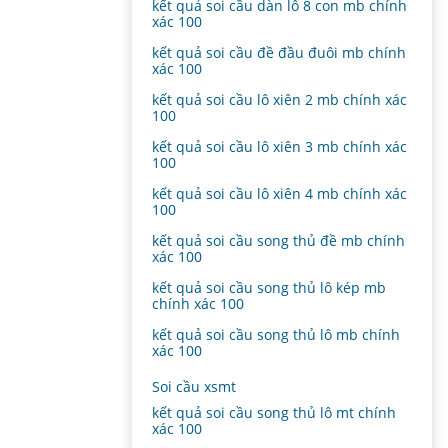
kết quả soi cầu dàn lô 8 con mb chính
xác 100
kết quả soi cầu đề đầu đuôi mb chính
xác 100
kết quả soi cầu lô xiên 2 mb chính xác
100
kết quả soi cầu lô xiên 3 mb chính xác
100
kết quả soi cầu lô xiên 4 mb chính xác
100
kết quả soi cầu song thủ đề mb chính
xác 100
kết quả soi cầu song thủ lô kép mb
chính xác 100
kết quả soi cầu song thủ lô mb chính
xác 100
Soi cầu xsmt
kết quả soi cầu song thủ lô mt chính
xác 100