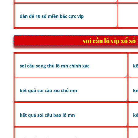
dàn đề 10 số miền bắc cực vip
soi cầu lô víp xổ s
soi cầu song thủ lô mn chính xác
kế
kết quả soi cầu xíu chủ mn
kế
kết quả soi cầu bao lô mn
kế