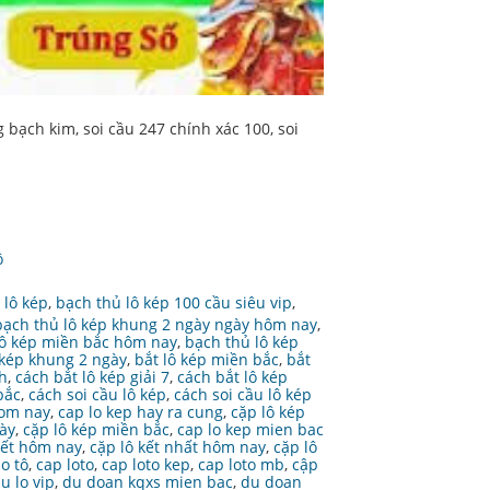
 bạch kim, soi cầu 247 chính xác 100, soi
ô
 lô kép
,
bạch thủ lô kép 100 cầu siêu vip
,
bạch thủ lô kép khung 2 ngày ngày hôm nay
,
lô kép miền bắc hôm nay
,
bạch thủ lô kép
 kép khung 2 ngày
,
bắt lô kép miền bắc
,
bắt
ch
,
cách bắt lô kép giải 7
,
cách bắt lô kép
bắc
,
cách soi cầu lô kép
,
cách soi cầu lô kép
hom nay
,
cap lo kep hay ra cung
,
cặp lô kép
ày
,
cặp lô kép miền bắc
,
cap lo kep mien bac
kết hôm nay
,
cặp lô kết nhất hôm nay
,
cặp lô
lo tô
,
cap loto
,
cap loto kep
,
cap loto mb
,
cập
u lo vip
,
du doan kqxs mien bac
,
du doan