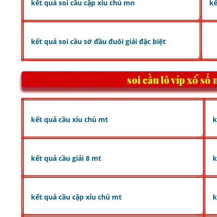
kết quả soi cầu cặp xíu chủ mn
kế
kết quả soi cầu sớ đầu đuôi giải đặc biệt
soi cầu lô víp xổ số
kết quả cầu xỉu chủ mt
k
kết quả cầu giải 8 mt
k
kết quả cầu cặp xỉu chủ mt
k