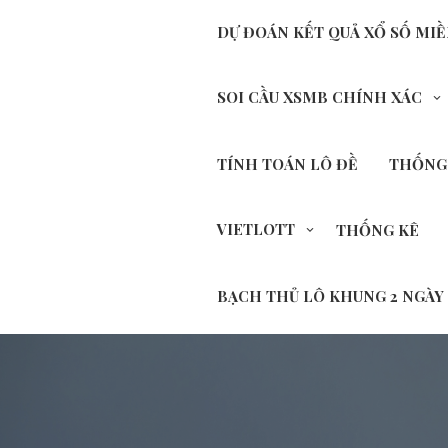
Skip
to
DỰ ĐOÁN KẾT QUẢ XỔ SỐ MIỀ
content
SOI CẦU XSMB CHÍNH XÁC
TÍNH TOÁN LÔ ĐỀ
THỐNG 
VIETLOTT
THỐNG KÊ
BẠCH THỦ LÔ KHUNG 2 NGÀY