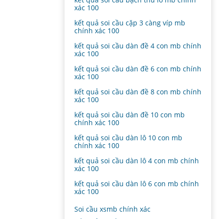
xác 100
kết quả soi cầu cặp 3 càng víp mb
chính xác 100
kết quả soi cầu dàn đề 4 con mb chính
xác 100
kết quả soi cầu dàn đề 6 con mb chính
xác 100
kết quả soi cầu dàn đề 8 con mb chính
xác 100
kết quả soi cầu dàn đề 10 con mb
chính xác 100
kết quả soi cầu dàn lô 10 con mb
chính xác 100
kết quả soi cầu dàn lô 4 con mb chính
xác 100
kết quả soi cầu dàn lô 6 con mb chính
xác 100
Soi cầu xsmb chính xác