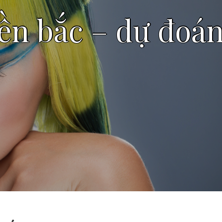
iền bắc – dự đoá