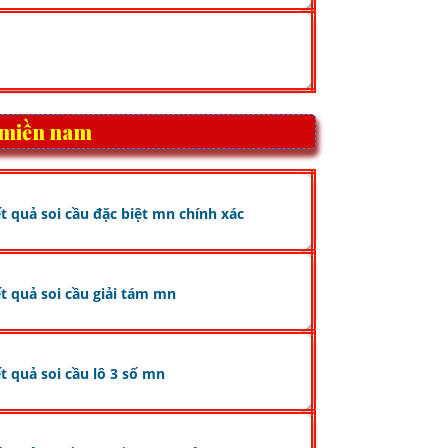
ố miền nam
t quả soi cầu đặc biệt mn chính xác
t quả soi cầu giải tám mn
t quả soi cầu lô 3 số mn