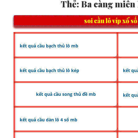
Thẻ:
Ba càng miền
soi cầu lô víp xổ s
kết quả cầu bạch thủ lô mb
kết quả cầu bạch thủ lô kép
kết qu
kết quả cầu song thủ đề mb
kết qu
kết quả cầu dàn lô 4 số mb