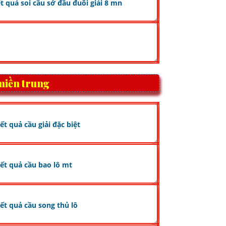
t quả soi cầu sớ đầu đuôi giải 8 mn
 miền trung
ết quả cầu giải đặc biệt
ết quả cầu bao lô mt
ết quả cầu song thủ lô