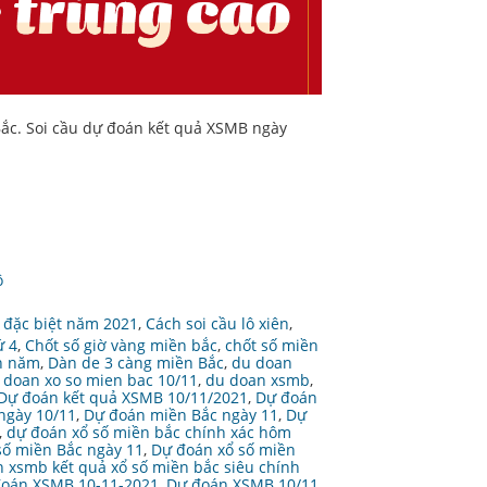
ắc. Soi cầu dự đoán kết quả XSMB ngày
ô
 đặc biệt năm 2021
,
Cách soi cầu lô xiên
,
ứ 4
,
Chốt số giờ vàng miền bắc
,
chốt số miền
h năm
,
Dàn de 3 càng miền Bắc
,
du doan
 doan xo so mien bac 10/11
,
du doan xsmb
,
Dự đoán kết quả XSMB 10/11/2021
,
Dự đoán
ngày 10/11
,
Dự đoán miền Bắc ngày 11
,
Dự
,
dự đoán xổ số miền bắc chính xác hôm
số miền Bắc ngày 11
,
Dự đoán xổ số miền
 xsmb kết quả xổ số miền bắc siêu chính
oán XSMB 10-11-2021
,
Dự đoán XSMB 10/11
,