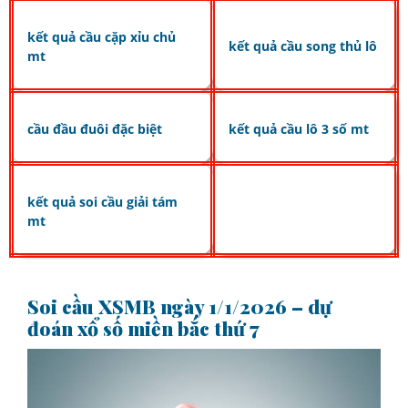
kết quả cầu cặp xỉu chủ
kết quả cầu song thủ lô
mt
cầu đầu đuôi đặc biệt
kết quả cầu lô 3 số mt
kết quả soi cầu giải tám
mt
Soi cầu XSMB ngày 1/1/2026 – dự
đoán xổ số miền bắc thứ 7