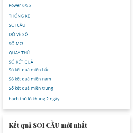
Power 6/55
THỐNG KÊ
SOI CẦU
DÒ VÉ SỐ
SỔ MƠ
QUAY THỬ
SỐ KẾT QUẢ
Số kết quả miền bắc
Số kết quả miền nam
Số kết quả miền trung
bạch thủ lô khung 2 ngày
Kết quả SOI CẦU mới nhất