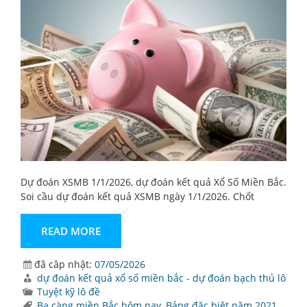
Dự đoán XSMB 1/1/2026, dự đoán kết quả Xổ Số Miền Bắc.
Soi cầu dự đoán kết quả XSMB ngày 1/1/2026. Chốt
READ MORE
đã câp nhật:
07/05/2026
dự đoán kết quả xổ số miền bắc - dự đoán bạch thủ lô
Tuyệt kỹ lô đề
Ba càng miền Bắc hôm nay
,
Bảng đặc biệt năm 2021
,