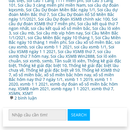
đặc biệt
,
Soi cầu 1 càng 1111 miễn phí
,
Soi cầu 3 càng
101
,
Soi cầu 3 càng miễn phí miền Nam
,
soi cầu dự đoán
kqxsmb
,
Soi Cầu Dự Đoán Miền Bắc ngày 1/1
,
Soi cầu dự
đoán Miền Bắc thứ 7
,
Soi Cầu Dự Đoán Xổ Số Miền Bắc
ngày 1/1/2021
,
Soi cầu Dự đoán XSMB chính xác 100
,
Soi
cầu dự đoán XSMB thứ 7 miễn phí
,
Soi cầu kết quả thứ 7
ngon nhất
,
soi cầu kết quả xổ số miền bắc
,
Soi cầu lô xiên
3
,
soi cầu mb
,
Soi cầu mb víp hôm nay
,
Soi Cầu Miền Bắc
1/1/2021
,
soi Cầu Miền Bắc ngày 10 tháng 1
,
Soi Cầu Miền
Bắc ngày 10 tháng 1 miễn phí
,
Soi cầu xổ số miền Bắc
,
soi
cau xsmb
,
soi cầu xsmb 1 1 2021
,
soi cầu xsmb 1/1
,
Soi
cầu XSMB ngày 1 1 2021
,
Soi cầu XSMB thứ 7
,
soi cầu
xsmb thứ 7 hôm nay
,
Soi cầu XSMB Win2888
,
Soi lô xiên
chuẩn
,
soi xsmb
,
sxmb
,
Tần suất lô xiên
,
Thống kê giải đặc
biệt
,
Thống kê giải đặc biệt 10
,
Thống kê giải đặc biệt lâu
chưa về
,
Thống kê giải đặc biệt về 59
,
Thống kê XSMB thứ
7
,
xổ số miền bắc
,
xổ số miền bắc hôm nay
,
xổ số miền
Bắc hôm nay thứ 7 ngày 1/1
,
xsmb 1 1 2019
,
xsmb 1 1
2020
,
xsmb 1 1 2021
,
xsmb dự đoán xổ số miền bắc hôm
nay
,
XSMB năm 2021
,
xsmb ngay 1 1 2021
,
xsmb thứ 7
,
XSMN
,
XSMT
ở
2 bình luận
Soi
cầu
XSMB
SEARCH
ngày
1/1/2026
–