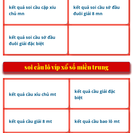
kết quả soi cầu cặp xíu
kết quả soi cầu sớ đầu
chủ mn
đuôi giải 8 mn
kết quả soi cầu sớ đầu
đuôi giải đặc biệt
soi cầu lô víp xổ số miền trung
kết quả cầu giải đặc
kết quả cầu xỉu chủ mt
biệt
kết quả cầu giải 8 mt
kết quả cầu bao lô mt