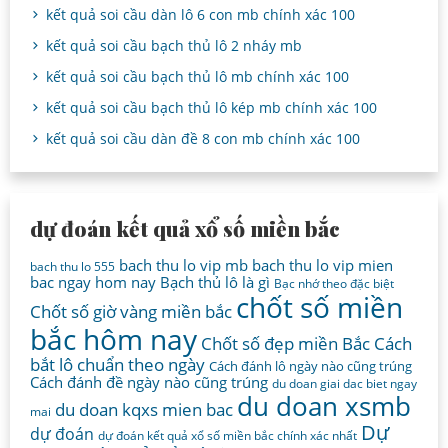
kết quả soi cầu dàn lô 6 con mb chính xác 100
kết quả soi cầu bạch thủ lô 2 nháy mb
kết quả soi cầu bạch thủ lô mb chính xác 100
kết quả soi cầu bạch thủ lô kép mb chính xác 100
kết quả soi cầu dàn đề 8 con mb chính xác 100
dự đoán kết quả xổ số miền bắc
bach thu lo vip mb
bach thu lo vip mien
bach thu lo 555
bac ngay hom nay
Bạch thủ lô là gì
Bạc nhớ theo đặc biệt
chốt số miền
Chốt số giờ vàng miền bắc
bắc hôm nay
Chốt số đẹp miền Bắc
Cách
bắt lô chuẩn theo ngày
Cách đánh lô ngày nào cũng trúng
Cách đánh đề ngày nào cũng trúng
du doan giai dac biet ngay
du doan xsmb
du doan kqxs mien bac
mai
Dự
dự đoán
dự đoán kết quả xổ số miền bắc chính xác nhất