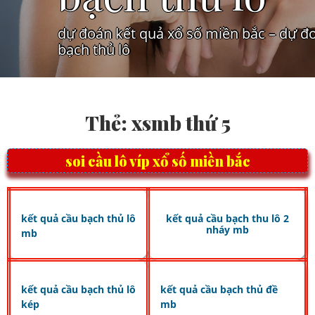
dự đoán kết quả xổ số miền bắc – dự đ
bạch thủ lô
Thẻ:
xsmb thứ 5
soi cầu lô víp xổ số miền bắc
kết quả cầu bạch thủ lô
kết quả cầu bạch thu lô 2
nháy mb
mb
kết quả cầu bạch thủ lô
kết quả cầu bạch thủ đề
kép
mb