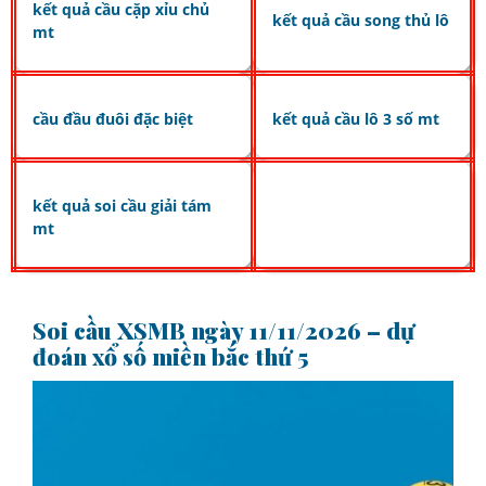
kết quả cầu cặp xỉu chủ
kết quả cầu song thủ lô
mt
cầu đầu đuôi đặc biệt
kết quả cầu lô 3 số mt
kết quả soi cầu giải tám
mt
Soi cầu XSMB ngày 11/11/2026 – dự
đoán xổ số miền bắc thứ 5