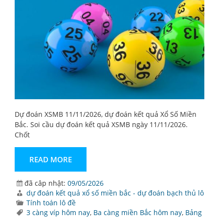
Dự đoán XSMB 11/11/2026, dự đoán kết quả Xổ Số Miền
Bắc. Soi cầu dự đoán kết quả XSMB ngày 11/11/2026.
Chốt
READ MORE
đã câp nhật:
09/05/2026
dự đoán kết quả xổ số miền bắc - dự đoán bạch thủ lô
Tính toán lô đề
3 càng víp hôm nay
,
Ba càng miền Bắc hôm nay
,
Bảng