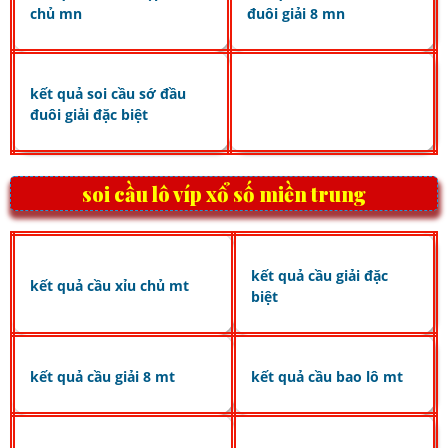
chủ mn
đuôi giải 8 mn
kết quả soi cầu sớ đầu
đuôi giải đặc biệt
soi cầu lô víp xổ số miền trung
kết quả cầu giải đặc
kết quả cầu xỉu chủ mt
biệt
kết quả cầu giải 8 mt
kết quả cầu bao lô mt