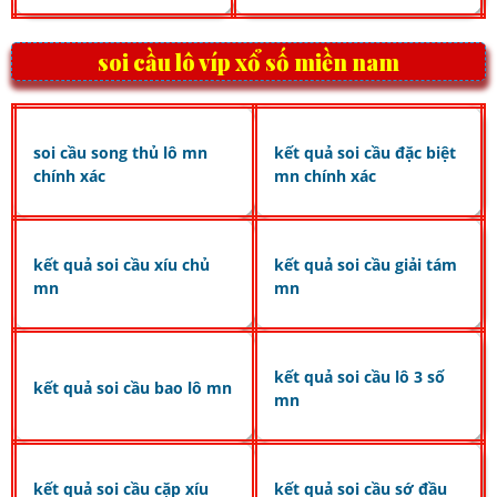
soi cầu lô víp xổ số miền nam
soi cầu song thủ lô mn
kết quả soi cầu đặc biệt
chính xác
mn chính xác
kết quả soi cầu xíu chủ
kết quả soi cầu giải tám
mn
mn
kết quả soi cầu lô 3 số
kết quả soi cầu bao lô mn
mn
kết quả soi cầu cặp xíu
kết quả soi cầu sớ đầu