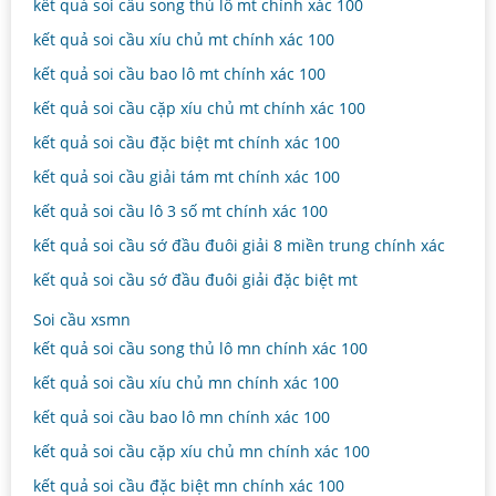
kết quả soi cầu song thủ lô mt chính xác 100
kết quả soi cầu xíu chủ mt chính xác 100
kết quả soi cầu bao lô mt chính xác 100
kết quả soi cầu cặp xíu chủ mt chính xác 100
kết quả soi cầu đặc biệt mt chính xác 100
kết quả soi cầu giải tám mt chính xác 100
kết quả soi cầu lô 3 số mt chính xác 100
kết quả soi cầu sớ đầu đuôi giải 8 miền trung chính xác
kết quả soi cầu sớ đầu đuôi giải đặc biệt mt
Soi cầu xsmn
kết quả soi cầu song thủ lô mn chính xác 100
kết quả soi cầu xíu chủ mn chính xác 100
kết quả soi cầu bao lô mn chính xác 100
kết quả soi cầu cặp xíu chủ mn chính xác 100
kết quả soi cầu đặc biệt mn chính xác 100