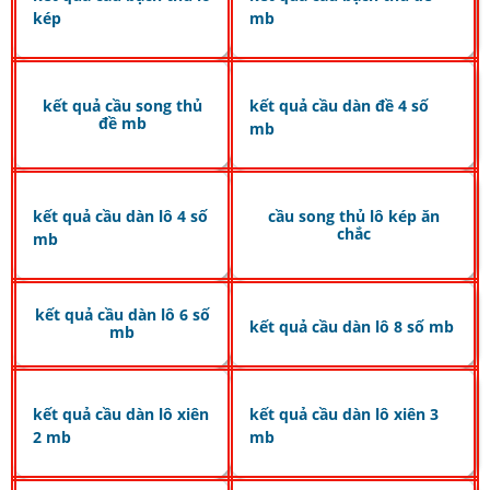
kép
mb
kết quả cầu song thủ
kết quả cầu dàn đề 4 số
đề mb
mb
kết quả cầu dàn lô 4 số
cầu song thủ lô kép ăn
chắc
mb
kết quả cầu dàn lô 6 số
kết quả cầu dàn lô 8 số mb
mb
kết quả cầu dàn lô xiên
kết quả cầu dàn lô xiên 3
2 mb
mb