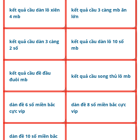
kết quả cầu dàn lô xiên
kết quả cầu 3 càng mb ăn
4 mb
lớn
kết quả cầu dàn 3 càng
kết quả cầu dàn lô 10 số
2 số
mb
kết quả cầu đề đầu
kết quả cầu song thủ lô mb
đuôi mb
dàn đề 6 số miền bắc
dàn đề 8 số miền bắc cực
cực vip
vip
dàn đề 10 số miền bắc