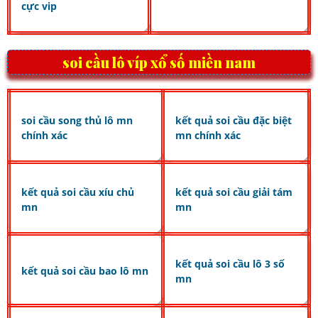
cực vip
soi cầu lô víp xổ số miền nam
soi cầu song thủ lô mn
kết quả soi cầu đặc biệt
chính xác
mn chính xác
kết quả soi cầu xíu chủ
kết quả soi cầu giải tám
mn
mn
kết quả soi cầu lô 3 số
kết quả soi cầu bao lô mn
mn