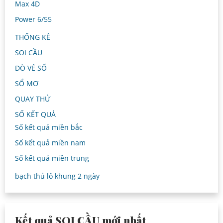
Max 4D
Power 6/55
THỐNG KÊ
SOI CẦU
DÒ VÉ SỐ
SỔ MƠ
QUAY THỬ
SỐ KẾT QUẢ
Số kết quả miền bắc
Số kết quả miền nam
Số kết quả miền trung
bạch thủ lô khung 2 ngày
Kết quả SOI CẦU mới nhất