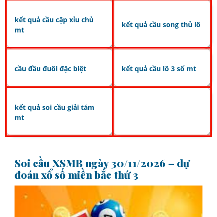
kết quả cầu cặp xỉu chủ
kết quả cầu song thủ lô
mt
cầu đầu đuôi đặc biệt
kết quả cầu lô 3 số mt
kết quả soi cầu giải tám
mt
Soi cầu XSMB ngày 30/11/2026 – dự
đoán xổ số miền bắc thứ 3