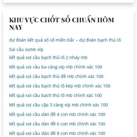
–
dự
đoán
xổ
KHU VỰC CHỐT SỐ CHUẨN HÔM
số
NAY
miền
bắc
thứ
dự đoán kết quả xổ số miền bắc – dự đoán bạch thủ lô
3
Soi cầu xsmb víp
kết quả soi cầu bạch thủ lô 2 nháy mb
kết quả soi cầu ba càng víp mb chính xác 100
kết quả soi cầu bạch thủ đề mb chính xác 100
kết quả soi cầu bạch thủ lô kép mb chính xác 100
kết quả soi cầu bạch thủ lô mb chính xác 100
kết quả soi cầu cặp 3 càng víp mb chính xác 100
kết quả soi cầu dàn đề 4 con mb chính xác 100
kết quả soi cầu dàn đề 6 con mb chính xác 100
kết quả soi cầu dàn đề 8 con mb chính xác 100