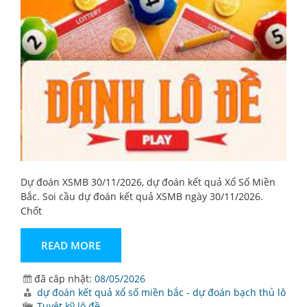
Dự đoán XSMB 30/11/2026, dự đoán kết quả Xổ Số Miền
Bắc. Soi cầu dự đoán kết quả XSMB ngày 30/11/2026.
Chốt
READ MORE
đã câp nhật:
08/05/2026
dự đoán kết quả xổ số miền bắc - dự đoán bạch thủ lô
Tuyệt kỹ lô đề