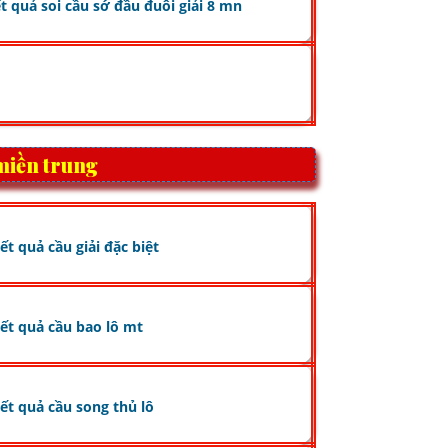
t quả soi cầu sớ đầu đuôi giải 8 mn
 miền trung
ết quả cầu giải đặc biệt
ết quả cầu bao lô mt
ết quả cầu song thủ lô