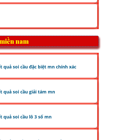
ố miền nam
t quả soi cầu đặc biệt mn chính xác
t quả soi cầu giải tám mn
t quả soi cầu lô 3 số mn