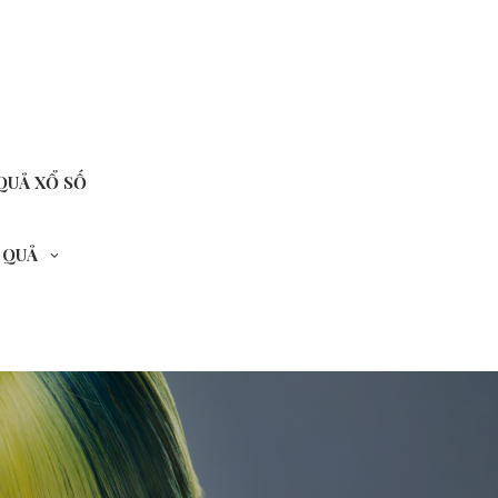
QUẢ XỔ SỐ
 QUẢ