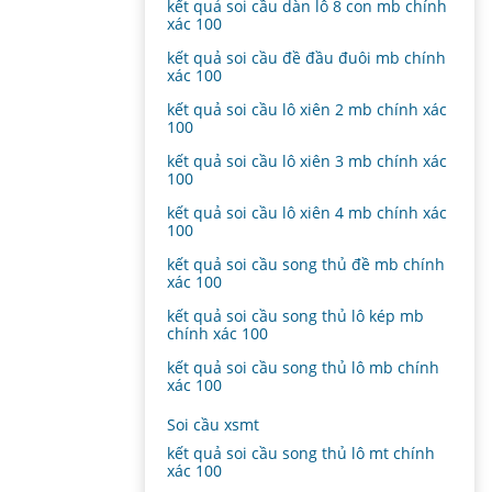
kết quả soi cầu dàn lô 8 con mb chính
xác 100
kết quả soi cầu đề đầu đuôi mb chính
xác 100
kết quả soi cầu lô xiên 2 mb chính xác
100
kết quả soi cầu lô xiên 3 mb chính xác
100
kết quả soi cầu lô xiên 4 mb chính xác
100
kết quả soi cầu song thủ đề mb chính
xác 100
kết quả soi cầu song thủ lô kép mb
chính xác 100
kết quả soi cầu song thủ lô mb chính
xác 100
Soi cầu xsmt
kết quả soi cầu song thủ lô mt chính
xác 100