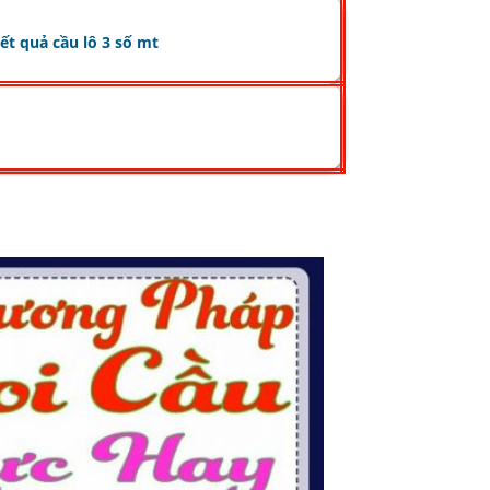
ết quả cầu lô 3 số mt