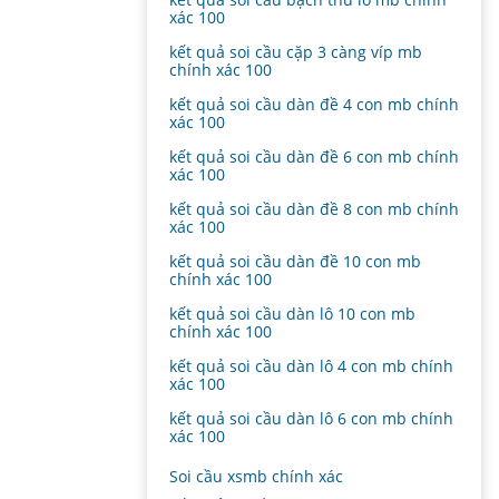
xác 100
kết quả soi cầu cặp 3 càng víp mb
chính xác 100
kết quả soi cầu dàn đề 4 con mb chính
xác 100
kết quả soi cầu dàn đề 6 con mb chính
xác 100
kết quả soi cầu dàn đề 8 con mb chính
xác 100
kết quả soi cầu dàn đề 10 con mb
chính xác 100
kết quả soi cầu dàn lô 10 con mb
chính xác 100
kết quả soi cầu dàn lô 4 con mb chính
xác 100
kết quả soi cầu dàn lô 6 con mb chính
xác 100
Soi cầu xsmb chính xác