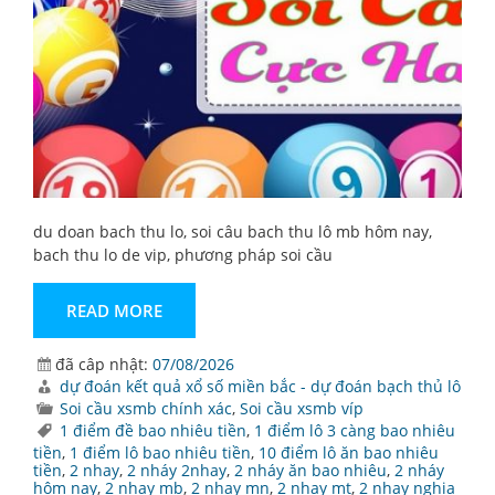
du doan bach thu lo, soi câu bach thu lô mb hôm nay,
bach thu lo de vip, phương pháp soi cầu
READ MORE
đã câp nhật:
07/08/2026
dự đoán kết quả xổ số miền bắc - dự đoán bạch thủ lô
Soi cầu xsmb chính xác
,
Soi cầu xsmb víp
1 điểm đề bao nhiêu tiền
,
1 điểm lô 3 càng bao nhiêu
tiền
,
1 điểm lô bao nhiêu tiền
,
10 điểm lô ăn bao nhiêu
tiền
,
2 nhay
,
2 nháy 2nhay
,
2 nháy ăn bao nhiêu
,
2 nháy
hôm nay
,
2 nhay mb
,
2 nhay mn
,
2 nhay mt
,
2 nhay nghia