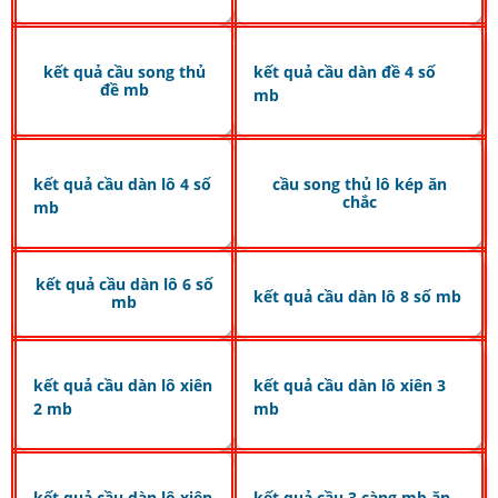
kết quả cầu song thủ
kết quả cầu dàn đề 4 số
đề mb
mb
kết quả cầu dàn lô 4 số
cầu song thủ lô kép ăn
chắc
mb
kết quả cầu dàn lô 6 số
kết quả cầu dàn lô 8 số mb
mb
kết quả cầu dàn lô xiên
kết quả cầu dàn lô xiên 3
2 mb
mb
kết quả cầu dàn lô xiên
kết quả cầu 3 càng mb ăn