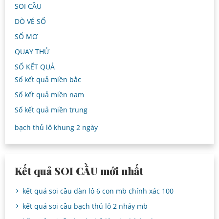
SOI CẦU
DÒ VÉ SỐ
SỔ MƠ
QUAY THỬ
SỐ KẾT QUẢ
Số kết quả miền bắc
Số kết quả miền nam
Số kết quả miền trung
bạch thủ lô khung 2 ngày
Kết quả SOI CẦU mới nhất
kết quả soi cầu dàn lô 6 con mb chính xác 100
kết quả soi cầu bạch thủ lô 2 nháy mb