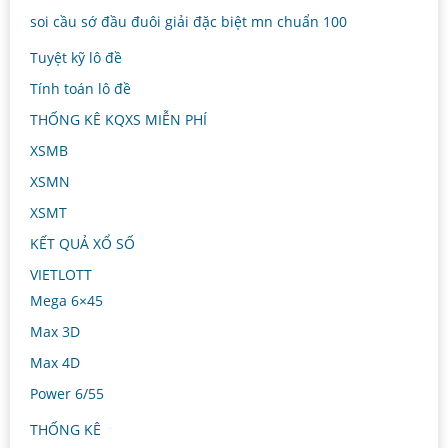
soi cầu sớ đầu đuôi giải đặc biệt mn chuẩn 100
Tuyệt kỹ lô đề
Tính toán lô đề
THỐNG KÊ KQXS MIỄN PHÍ
XSMB
XSMN
XSMT
KẾT QUẢ XỔ SỐ
VIETLOTT
Mega 6×45
Max 3D
Max 4D
Power 6/55
THỐNG KÊ