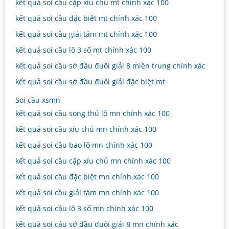
kết quả soi cầu cặp xíu chủ mt chính xác 100
kết quả soi cầu đặc biệt mt chính xác 100
kết quả soi cầu giải tám mt chính xác 100
kết quả soi cầu lô 3 số mt chính xác 100
kết quả soi cầu sớ đầu đuôi giải 8 miền trung chính xác
kết quả soi cầu sớ đầu đuôi giải đặc biệt mt
Soi cầu xsmn
kết quả soi cầu song thủ lô mn chính xác 100
kết quả soi cầu xíu chủ mn chính xác 100
kết quả soi cầu bao lô mn chính xác 100
kết quả soi cầu cặp xíu chủ mn chính xác 100
kết quả soi cầu đặc biệt mn chính xác 100
kết quả soi cầu giải tám mn chính xác 100
kết quả soi cầu lô 3 số mn chính xác 100
kết quả soi cầu sớ đầu đuôi giải 8 mn chính xác