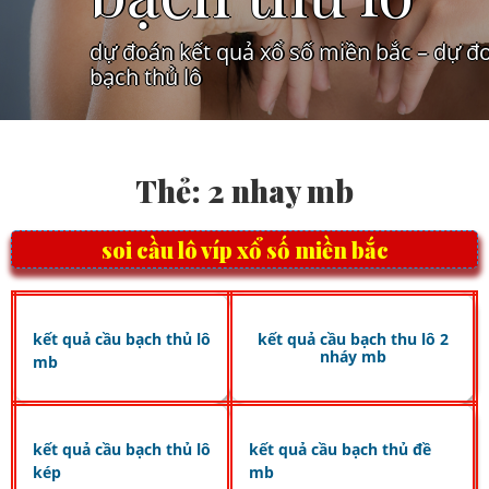
dự đoán kết quả xổ số miền bắc – dự đ
bạch thủ lô
Thẻ:
2 nhay mb
soi cầu lô víp xổ số miền bắc
kết quả cầu bạch thủ lô
kết quả cầu bạch thu lô 2
nháy mb
mb
kết quả cầu bạch thủ lô
kết quả cầu bạch thủ đề
kép
mb