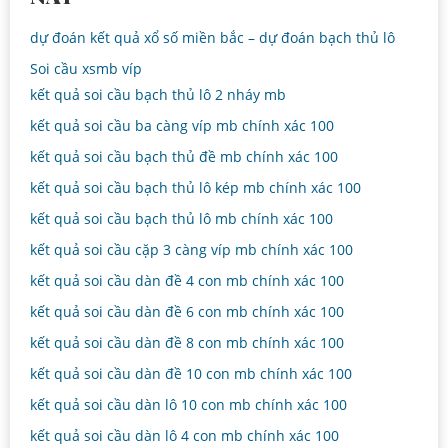
dự đoán kết quả xổ số miền bắc – dự đoán bạch thủ lô
Soi cầu xsmb víp
kết quả soi cầu bạch thủ lô 2 nháy mb
kết quả soi cầu ba càng víp mb chính xác 100
kết quả soi cầu bạch thủ đề mb chính xác 100
kết quả soi cầu bạch thủ lô kép mb chính xác 100
kết quả soi cầu bạch thủ lô mb chính xác 100
kết quả soi cầu cặp 3 càng víp mb chính xác 100
kết quả soi cầu dàn đề 4 con mb chính xác 100
kết quả soi cầu dàn đề 6 con mb chính xác 100
kết quả soi cầu dàn đề 8 con mb chính xác 100
kết quả soi cầu dàn đề 10 con mb chính xác 100
kết quả soi cầu dàn lô 10 con mb chính xác 100
kết quả soi cầu dàn lô 4 con mb chính xác 100