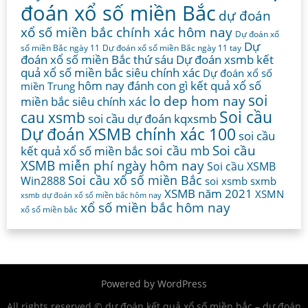
đoán xổ số miền Bắc
dự đoán
xổ số miền bắc chính xác hôm nay
Dự đoán xổ
Dự
số miền Bắc ngày 11
Dự đoán xổ số miền Bắc ngày 11 tay
đoán xổ số miền Bắc thứ sáu Dự đoán xsmb kết
quả xổ số miền bắc siêu chính xác
Dự đoán xổ số
hôm nay đánh con gì
kết quả xổ số
miền Trung
soi
lo dep hom nay
miền bắc siêu chính xác
Soi cầu
cau xsmb
soi cầu dự đoán kqxsmb
Dự đoán XSMB chính xác 100
soi cầu
Soi cầu
soi cầu mb
kết quả xổ số miền bắc
XSMB miễn phí ngày hôm nay
Soi cầu XSMB
Soi cầu xổ số miền Bắc
Win2888
soi xsmb
sxmb
XSMB năm 2021
XSMN
xsmb dự đoán xổ số miền bắc hôm nay
xổ số miền bắc hôm nay
xổ số miền bắc
Powered by WordPress
All rights reserved © dự đoán kết quả xổ số miền bắc – dự đoán