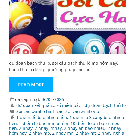
du doan bach thu lo, soi câu bach thu lô mb hôm nay,
bach thu lo de vip, phương pháp soi cầu
READ MORE
đã câp nhật:
06/08/2026
dự đoán kết quả xổ số miền bắc - dự đoán bạch thủ lô
Soi cầu xsmb chính xác
,
Soi cầu xsmb víp
1 điểm đề bao nhiêu tiền
,
1 điểm lô 3 càng bao nhiêu
tiền
,
1 điểm lô bao nhiêu tiền
,
10 điểm lô ăn bao nhiêu
tiền
,
2 nhay
,
2 nháy 2nhay
,
2 nháy ăn bao nhiêu
,
2 nháy
hôm nay
,
2 nhay mb
,
2 nhay mn
,
2 nhay mt
,
2 nhay nghia