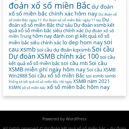
đoán xổ số miền Bắc
dự đoán
xổ số miền bắc chính xác hôm nay
Dự đoán xổ
Dự
số miền Bắc ngày 11
Dự đoán xổ số miền Bắc ngày 11 tay
đoán xổ số miền Bắc thứ sáu Dự đoán xsmb kết
quả xổ số miền bắc siêu chính xác
Dự đoán xổ số
hôm nay đánh con gì
kết quả xổ số
miền Trung
soi
lo dep hom nay
miền bắc siêu chính xác
Soi cầu
cau xsmb
soi cầu dự đoán kqxsmb
Dự đoán XSMB chính xác 100
soi cầu
Soi cầu
soi cầu mb
kết quả xổ số miền bắc
XSMB miễn phí ngày hôm nay
Soi cầu XSMB
Soi cầu xổ số miền Bắc
Win2888
soi xsmb
sxmb
XSMB năm 2021
Thống kê kết quả xổ số miền Bắc 100 ngày
xổ số miền bắc hôm nay
XSMN
xổ số miền bắc
Powered by WordPress
All rights reserved © dự đoán kết quả xổ số miền bắc – dự đoán