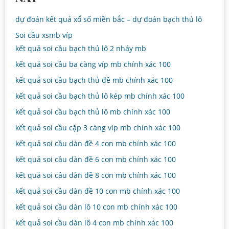
dự đoán kết quả xổ số miền bắc – dự đoán bạch thủ lô
Soi cầu xsmb víp
kết quả soi cầu bạch thủ lô 2 nháy mb
kết quả soi cầu ba càng víp mb chính xác 100
kết quả soi cầu bạch thủ đề mb chính xác 100
kết quả soi cầu bạch thủ lô kép mb chính xác 100
kết quả soi cầu bạch thủ lô mb chính xác 100
kết quả soi cầu cặp 3 càng víp mb chính xác 100
kết quả soi cầu dàn đề 4 con mb chính xác 100
kết quả soi cầu dàn đề 6 con mb chính xác 100
kết quả soi cầu dàn đề 8 con mb chính xác 100
kết quả soi cầu dàn đề 10 con mb chính xác 100
kết quả soi cầu dàn lô 10 con mb chính xác 100
kết quả soi cầu dàn lô 4 con mb chính xác 100