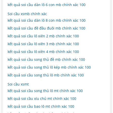
kết quả soi cầu dàn lô 6 con mb chính xác 100
Soi cầu xsmb chính xác
kết quả soi cầu dàn lô 8 con mb chính xác 100
kết quả soi cầu đề đầu đuôi mb chính xác 100
kết quả soi cầu lô xiên 2 mb chính xác 100
kết quả soi cầu lô xiên 3 mb chính xác 100
kết quả soi cầu lô xiên 4 mb chính xác 100
kết quả soi cầu song thủ đề mb chính xác 100
kết quả soi cầu song thủ lô kép mb chính xác 100
kết quả soi cầu song thủ lô mb chính xác 100
Soi cầu xsmt
kết quả soi cầu song thủ lô mt chính xác 100
kết quả soi cầu xíu chủ mt chính xác 100
kết quả soi cầu bao lô mt chính xác 100