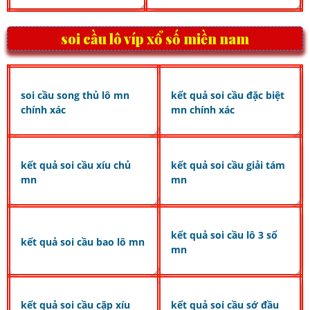
soi cầu lô víp xổ số miền nam
soi cầu song thủ lô mn
kết quả soi cầu đặc biệt
chính xác
mn chính xác
kết quả soi cầu xíu chủ
kết quả soi cầu giải tám
mn
mn
kết quả soi cầu lô 3 số
kết quả soi cầu bao lô mn
mn
kết quả soi cầu cặp xíu
kết quả soi cầu sớ đầu