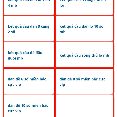
4 mb
lớn
kết quả cầu dàn 3 càng
kết quả cầu dàn lô 10 số
2 số
mb
kết quả cầu đề đầu
kết quả cầu song thủ lô mb
đuôi mb
dàn đề 6 số miền bắc
dàn đề 8 số miền bắc cực
cực vip
vip
dàn đề 10 số miền bắc
cực vip