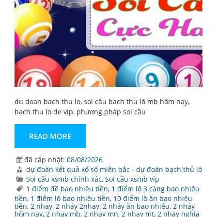
du doan bach thu lo, soi câu bach thu lô mb hôm nay,
bach thu lo de vip, phương pháp soi cầu
READ MORE
đã câp nhật:
08/08/2026
dự đoán kết quả xổ số miền bắc - dự đoán bạch thủ lô
Soi cầu xsmb chính xác
,
Soi cầu xsmb víp
1 điểm đề bao nhiêu tiền
,
1 điểm lô 3 càng bao nhiêu
tiền
,
1 điểm lô bao nhiêu tiền
,
10 điểm lô ăn bao nhiêu
tiền
,
2 nhay
,
2 nháy 2nhay
,
2 nháy ăn bao nhiêu
,
2 nháy
hôm nay
,
2 nhay mb
,
2 nhay mn
,
2 nhay mt
,
2 nhay nghia