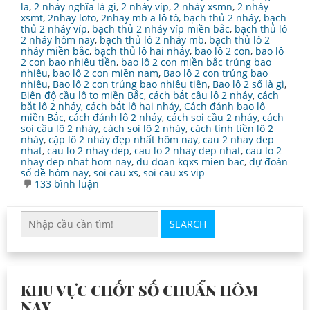
la
,
2 nháy nghĩa là gì
,
2 nháy víp
,
2 nháy xsmn
,
2 nháy
xsmt
,
2nhay loto
,
2nhay mb a lô tô
,
bạch thủ 2 nháy
,
bạch
thủ 2 nháy víp
,
bạch thủ 2 nháy víp miền bắc
,
bạch thủ lô
2 nháy hôm nay
,
bạch thủ lô 2 nháy mb
,
bạch thủ lô 2
nháy miền bắc
,
bạch thủ lô hai nháy
,
bao lô 2 con
,
bao lô
2 con bao nhiêu tiền
,
bao lô 2 con miền bắc trúng bao
nhiêu
,
bao lô 2 con miền nam
,
Bao lô 2 con trúng bao
nhiêu
,
Bao lô 2 con trúng bao nhiêu tiền
,
Bao lô 2 số là gì
,
Biên độ cầu lô to miền Bắc
,
cách bắt cầu lô 2 nháy
,
cách
bắt lô 2 nháy
,
cách bắt lô hai nháy
,
Cách đánh bao lô
miền Bắc
,
cách đánh lô 2 nháy
,
cách soi cầu 2 nháy
,
cách
soi cầu lô 2 nháy
,
cách soi lô 2 nháy
,
cách tính tiền lô 2
nháy
,
cặp lô 2 nháy đẹp nhất hôm nay
,
cau 2 nhay dep
nhat
,
cau lo 2 nhay dep
,
cau lo 2 nhay dep nhat
,
cau lo 2
nhay dep nhat hom nay
,
du doan kqxs mien bac
,
dự đoán
số đề hôm nay
,
soi cau xs
,
soi cau xs vip
ở
133 bình luận
kết
quả
soi
SEARCH
cầu
bạch
thủ
lô
2
nháy
KHU VỰC CHỐT SỐ CHUẨN HÔM
mb
NAY