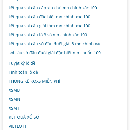
kết quả soi cầu cặp xíu chủ mn chính xác 100
kết quả soi cầu đặc biệt mn chính xác 100
kết quả soi cầu giải tám mn chính xác 100
kết quả soi cầu lô 3 số mn chính xác 100
kết quả soi cầu sớ đầu đuôi giải 8 mn chính xác
soi cầu sớ đầu đuôi giải đặc biệt mn chuẩn 100
Tuyệt kỹ lô đề
Tính toán lô đề
THỐNG KÊ KQXS MIỄN PHÍ
XSMB
XSMN
XSMT
KẾT QUẢ XỔ SỐ
VIETLOTT