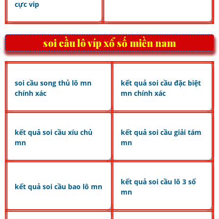
cực vip
soi cầu lô víp xổ số miền nam
soi cầu song thủ lô mn
kết quả soi cầu đặc biệt
chính xác
mn chính xác
kết quả soi cầu xíu chủ
kết quả soi cầu giải tám
mn
mn
kết quả soi cầu lô 3 số
kết quả soi cầu bao lô mn
mn