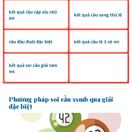
kết quả cầu cặp xỉu chủ
kết quả cầu song thủ lô
mt
cầu đầu đuôi đặc biệt
kết quả cầu lô 3 số mt
kết quả soi cầu giải tám
mt
Phương pháp soi cầu xsmb qua giải
đặc biệt