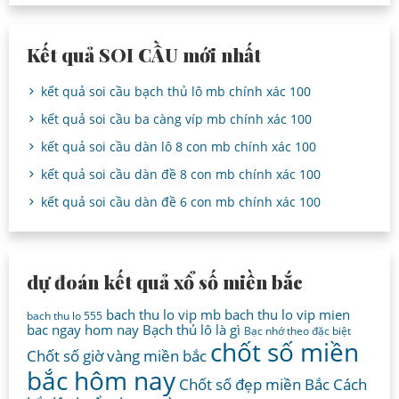
Kết quả SOI CẦU mới nhất
kết quả soi cầu bạch thủ lô mb chính xác 100
kết quả soi cầu ba càng víp mb chính xác 100
kết quả soi cầu dàn lô 8 con mb chính xác 100
kết quả soi cầu dàn đề 8 con mb chính xác 100
kết quả soi cầu dàn đề 6 con mb chính xác 100
dự đoán kết quả xổ số miền bắc
bach thu lo vip mb
bach thu lo vip mien
bach thu lo 555
bac ngay hom nay
Bạch thủ lô là gì
Bạc nhớ theo đặc biệt
chốt số miền
Chốt số giờ vàng miền bắc
bắc hôm nay
Chốt số đẹp miền Bắc
Cách