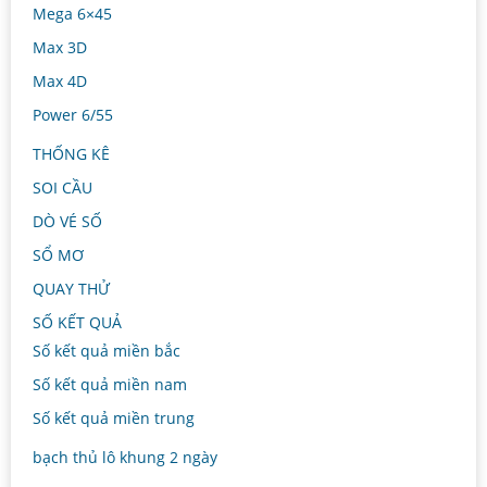
Mega 6×45
Max 3D
Max 4D
Power 6/55
THỐNG KÊ
SOI CẦU
DÒ VÉ SỐ
SỔ MƠ
QUAY THỬ
SỐ KẾT QUẢ
Số kết quả miền bắc
Số kết quả miền nam
Số kết quả miền trung
bạch thủ lô khung 2 ngày