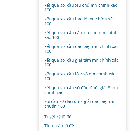
kết quả soi cầu xíu chủ mn chính xác
100
kết quả soi cầu bao lô mn chính xác
100
kết quả soi cầu cặp xíu chủ mn chính
xác 100
kết quả soi cầu đặc biệt mn chính xác
100
kết quả soi cầu giải tám mn chính xác
100
kết quả soi cầu lô 3 số mn chính xác
100
kết quả soi cầu sớ đầu đuôi giải 8 mn
chính xác
soi cầu sớ đầu đuôi giải đặc biệt mn
chuẩn 100
Tuyệt kỹ lô đề
Tính toán lô đề