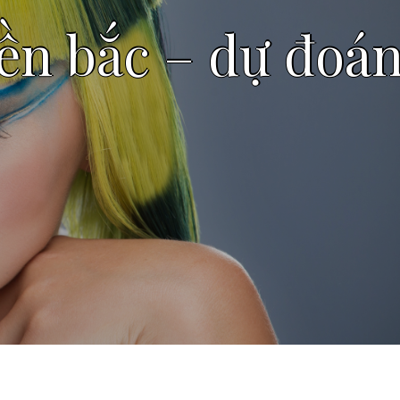
iền bắc – dự đoá