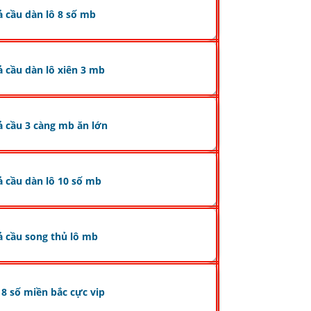
ả cầu dàn lô 8 số mb
ả cầu dàn lô xiên 3 mb
ả cầu 3 càng mb ăn lớn
ả cầu dàn lô 10 số mb
ả cầu song thủ lô mb
 8 số miền bắc cực vip