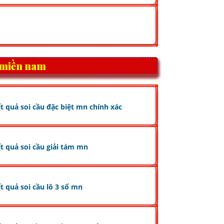
ố miền nam
t quả soi cầu đặc biệt mn chính xác
t quả soi cầu giải tám mn
t quả soi cầu lô 3 số mn