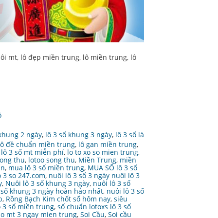
i mt, lô đẹp miền trung, lô miền trung, lô
ô
 khung 2 ngày
,
lô 3 số khung 3 ngày
,
lô 3 số là
lô đề chuẩn miền trung
,
lô gan miền trung
,
ô lô 3 số mt miễn phí
,
lo to xo so mien trung
,
song thu
,
lotoo song thu
,
Miền Trung
,
miền
ẩn
,
mua lô 3 số miền trung
,
MUA SỐ lô 3 số
o 3 so 247.com
,
nuôi lô 3 số 3 ngày nuôi lô 3
y
,
Nuôi lô 3 số khung 3 ngày
,
nuôi lô 3 số
3 số khung 3 ngày hoàn hảo nhất
,
nuôi lô 3 số
p
,
Rồng Bạch Kim chốt số hôm nay
,
siêu
ô 3 số miền trung
,
số chuẩn lotoxs lô 3 số
 so mt 3 ngay mien trung
,
Soi Cầu
,
Soi cầu