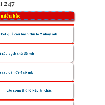
u 247
ố miền bắc
kết quả cầu bạch thu lô 2 nháy mb
ả cầu bạch thủ đề mb
ả cầu dàn đề 4 số mb
cầu song thủ lô kép ăn chắc