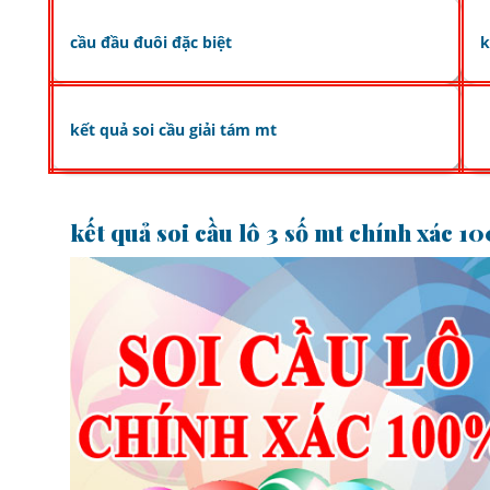
cầu đầu đuôi đặc biệt
k
kết quả soi cầu giải tám mt
kết quả soi cầu lô 3 số mt chính xác 1