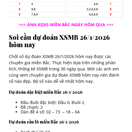
>>> ẢNH KQXS MIỀN BẮC NGÀY HÔM QUA <<<
Soi cầu dự đoán XSMB 26/1/2026
hôm nay
Chốt số dự đoán XSMB 26/1/2026 hôm nay được các
chuyên gia miền Bắc. Thực hiện dựa trên những phân
tích, thống kê XSMB trong 30 ngày qua. Mời các anh em
cùng xem chuyên gia dự đoán XSMB hôm nay nên đánh
số nào đẹp. Bộ số nào dễ về nhất hôm nay.
Dự đoán đặc biệt miền Bắc 26/1/2026
Đầu đuôi đặc biệt:
Đầu 0, Đuôi 2
Đề chạm:
2
Dàn đề 4 số: 02
– 73 – 18 – 04
Dự đoán cầu lô miền Bắc 26/1/2026