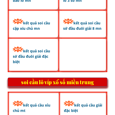
bao lô mn
lô 3 số mn
kết quả soi cầu
kết quả soi cầu
cặp xíu chủ mn
sớ đầu đuôi giải 8 mn
kết quả soi cầu
sớ đầu đuôi giải đặc
biệt
soi cầu lô víp xổ số miền trung
kết quả cầu xỉu
kết quả cầu giải
chủ mt
đặc biệt