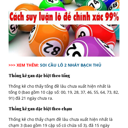
>>> XEM THÊM:
SOI CẦU LÔ 2 NHÁY BẠCH THỦ
Thống kê gan đặc biệt theo tổng
Thống kê cho thấy tổng đề lâu chưa xuất hiện nhất là
tổng 0 (bao gồm 10 cặp số: 00, 19, 28, 37, 46, 55, 64, 73, 82,
91) đã 21 ngày chưa ra.
Thống kê gan đặc biệt theo chạm
Thống kê cho thấy chạm đề lâu chưa xuất hiện nhất là
chạm 3 (bao gồm 19 cặp số có chứa số 3), đã 15 ngày