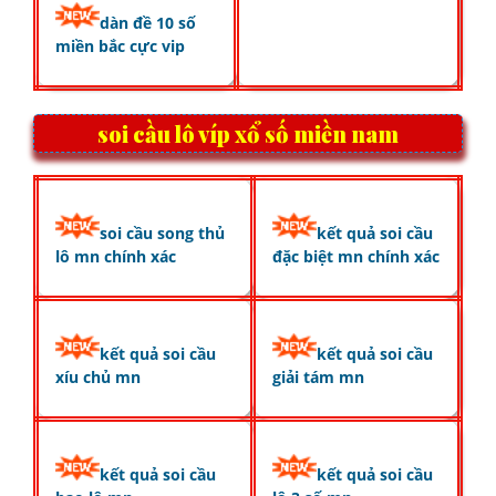
dàn đề 10 số
miền bắc cực vip
soi cầu lô víp xổ số miền nam
soi cầu song thủ
kết quả soi cầu
lô mn chính xác
đặc biệt mn chính xác
kết quả soi cầu
kết quả soi cầu
xíu chủ mn
giải tám mn
kết quả soi cầu
kết quả soi cầu