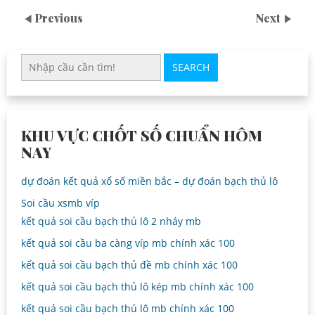
Previous
Next
SEARCH
KHU VỰC CHỐT SỐ CHUẨN HÔM
NAY
dự đoán kết quả xổ số miền bắc – dự đoán bạch thủ lô
Soi cầu xsmb víp
kết quả soi cầu bạch thủ lô 2 nháy mb
kết quả soi cầu ba càng víp mb chính xác 100
kết quả soi cầu bạch thủ đề mb chính xác 100
kết quả soi cầu bạch thủ lô kép mb chính xác 100
kết quả soi cầu bạch thủ lô mb chính xác 100