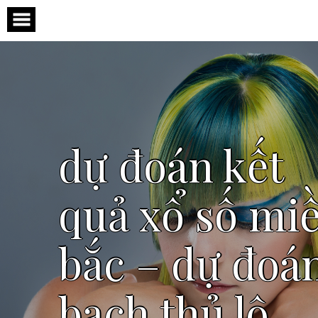
Skip
to
content
dự đoán kết
quả xổ số mi
bắc – dự đoá
bạch thủ lô