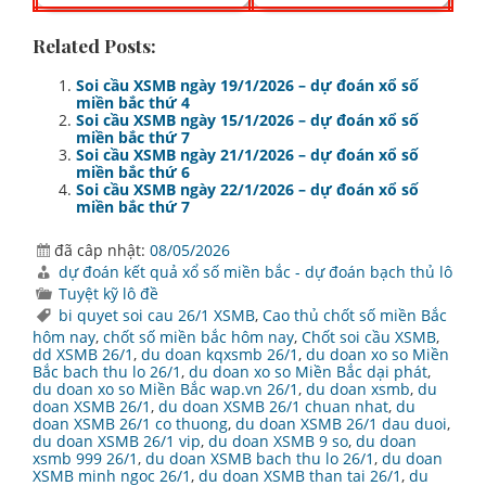
Related Posts:
Soi cầu XSMB ngày 19/1/2026 – dự đoán xổ số
miền bắc thứ 4
Soi cầu XSMB ngày 15/1/2026 – dự đoán xổ số
miền bắc thứ 7
Soi cầu XSMB ngày 21/1/2026 – dự đoán xổ số
miền bắc thứ 6
Soi cầu XSMB ngày 22/1/2026 – dự đoán xổ số
miền bắc thứ 7
đã câp nhật:
08/05/2026
dự đoán kết quả xổ số miền bắc - dự đoán bạch thủ lô
Tuyệt kỹ lô đề
bi quyet soi cau 26/1 XSMB
,
Cao thủ chốt số miền Bắc
hôm nay
,
chốt số miền bắc hôm nay
,
Chốt soi cầu XSMB
,
dd XSMB 26/1
,
du doan kqxsmb 26/1
,
du doan xo so Miền
Bắc bach thu lo 26/1
,
du doan xo so Miền Bắc dại phát
,
du doan xo so Miền Bắc wap.vn 26/1
,
du doan xsmb
,
du
doan XSMB 26/1
,
du doan XSMB 26/1 chuan nhat
,
du
doan XSMB 26/1 co thuong
,
du doan XSMB 26/1 dau duoi
,
du doan XSMB 26/1 vip
,
du doan XSMB 9 so
,
du doan
xsmb 999 26/1
,
du doan XSMB bach thu lo 26/1
,
du doan
XSMB minh ngoc 26/1
,
du doan XSMB than tai 26/1
,
du