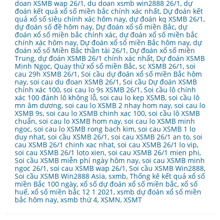
doan XSMB wap 26/1
,
du doan xsmb win2888 26/1
,
dự
đoán kết quả xổ số miền bắc chính xác nhất
,
Dự đoán kết
quả xổ số siêu chính xác hôm nay
,
dự đoán kq XSMB 26/1
,
dự đoán số đề hôm nay
,
Dự đoán xổ số miền Bắc
,
dự
đoán xổ số miền bắc chính xác
,
dự đoán xổ số miền bắc
chính xác hôm nay
,
Dự đoán xổ số miền Bắc hôm nay
,
dự
đoán xổ số Miền Bắc thần tài 26/1
,
Dự đoán xổ số miền
Trung
,
dự đoán XSMB 26/1 chính xác nhất
,
Dự đoán XSMB
Minh Ngọc
,
Quay thử xổ số miền Bắc
,
sc XSMB 26/1
,
soi
cau 29h XSMB 26/1
,
Soi cầu dự đoán xổ số miền Bắc hôm
nay
,
soi cau du đoan XSMB 26/1
,
Soi cầu Dự đoán XSMB
chính xác 100
,
soi cau lo 9s XSMB 26/1
,
Soi cầu lô chính
xác 100 đánh lô không lỗ
,
soi cau lo kep XSMB
,
soi cầu lô
mn âm dương
,
soi cau lo XSMB 2 nhay hom nay
,
soi cau lo
XSMB 9s
,
soi cau lo XSMB chinh xac 100
,
soi cầu lô XSMB
chuẩn
,
soi cau lo XSMB hom nay
,
soi cau lo XSMB minh
ngoc
,
soi cau lo XSMB rong bach kim
,
soi cau XSMB 1 lo
duy nhat
,
soi cầu XSMB 26/1
,
soi cau XSMB 26/1 an to
,
soi
cau XSMB 26/1 chinh xac nhat
,
soi cau XSMB 26/1 lo vip
,
soi cau XSMB 26/1 loto xien
,
soi cau XSMB 26/1 mien phi
,
Soi cầu XSMB miễn phí ngày hôm nay
,
soi cau XSMB minh
ngoc 26/1
,
soi cau XSMB wap 26/1
,
Soi cầu XSMB Win2888
,
Soi cầu XSMB Win2888 Asia
,
sxmb
,
Thống kê kết quả xổ số
miền Bắc 100 ngày
,
xổ số dự đoán xổ số miền bắc
,
xổ số
huế
,
xổ số miền bắc 12 1 2021
,
xsmb dự đoán xổ số miền
bắc hôm nay
,
xsmb thứ 4
,
XSMN
,
XSMT