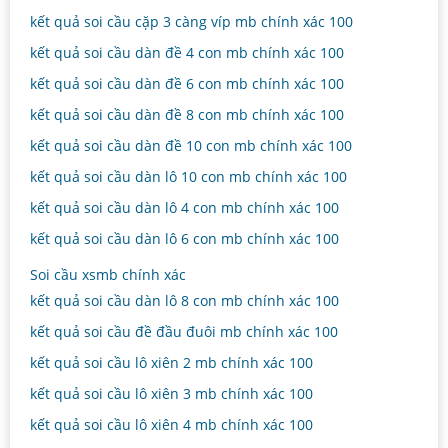
kết quả soi cầu cặp 3 càng víp mb chính xác 100
kết quả soi cầu dàn đề 4 con mb chính xác 100
kết quả soi cầu dàn đề 6 con mb chính xác 100
kết quả soi cầu dàn đề 8 con mb chính xác 100
kết quả soi cầu dàn đề 10 con mb chính xác 100
kết quả soi cầu dàn lô 10 con mb chính xác 100
kết quả soi cầu dàn lô 4 con mb chính xác 100
kết quả soi cầu dàn lô 6 con mb chính xác 100
Soi cầu xsmb chính xác
kết quả soi cầu dàn lô 8 con mb chính xác 100
kết quả soi cầu đề đầu đuôi mb chính xác 100
kết quả soi cầu lô xiên 2 mb chính xác 100
kết quả soi cầu lô xiên 3 mb chính xác 100
kết quả soi cầu lô xiên 4 mb chính xác 100