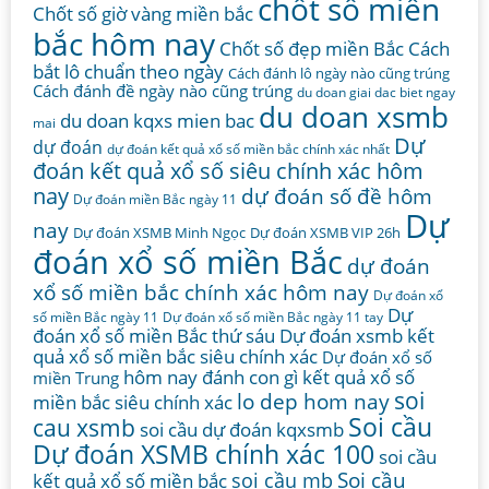
chốt số miền
Chốt số giờ vàng miền bắc
bắc hôm nay
Chốt số đẹp miền Bắc
Cách
bắt lô chuẩn theo ngày
Cách đánh lô ngày nào cũng trúng
Cách đánh đề ngày nào cũng trúng
du doan giai dac biet ngay
du doan xsmb
du doan kqxs mien bac
mai
Dự
dự đoán
dự đoán kết quả xổ số miền bắc chính xác nhất
đoán kết quả xổ số siêu chính xác hôm
nay
dự đoán số đề hôm
Dự đoán miền Bắc ngày 11
Dự
nay
Dự đoán XSMB Minh Ngọc
Dự đoán XSMB VIP 26h
đoán xổ số miền Bắc
dự đoán
xổ số miền bắc chính xác hôm nay
Dự đoán xổ
Dự
số miền Bắc ngày 11
Dự đoán xổ số miền Bắc ngày 11 tay
đoán xổ số miền Bắc thứ sáu Dự đoán xsmb kết
quả xổ số miền bắc siêu chính xác
Dự đoán xổ số
hôm nay đánh con gì
kết quả xổ số
miền Trung
soi
lo dep hom nay
miền bắc siêu chính xác
Soi cầu
cau xsmb
soi cầu dự đoán kqxsmb
Dự đoán XSMB chính xác 100
soi cầu
Soi cầu
soi cầu mb
kết quả xổ số miền bắc