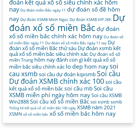
đoán kết quả xổ số siêu chính xác hôm
nay
dự đoán số đề hôm
Dự đoán miền Bắc ngày 11
Dự
nay
Dự đoán XSMB Minh Ngọc
Dự đoán XSMB VIP 26h
đoán xổ số miền Bắc
dự đoán
xổ số miền bắc chính xác hôm nay
Dự đoán xổ
Dự
số miền Bắc ngày 11
Dự đoán xổ số miền Bắc ngày 11 tay
đoán xổ số miền Bắc thứ sáu Dự đoán xsmb kết
quả xổ số miền bắc siêu chính xác
Dự đoán xổ số
hôm nay đánh con gì
kết quả xổ số
miền Trung
soi
lo dep hom nay
miền bắc siêu chính xác
Soi cầu
cau xsmb
soi cầu dự đoán kqxsmb
Dự đoán XSMB chính xác 100
soi cầu
Soi cầu
soi cầu mb
kết quả xổ số miền bắc
XSMB miễn phí ngày hôm nay
Soi cầu XSMB
Soi cầu xổ số miền Bắc
Win2888
soi xsmb
sxmb
XSMB năm 2021
Thống kê kết quả xổ số miền Bắc 100 ngày
xổ số miền bắc hôm nay
XSMN
xổ số miền bắc