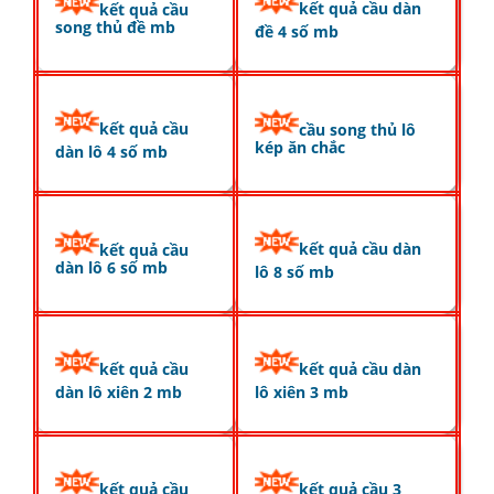
kết quả cầu dàn
kết quả cầu
song thủ đề mb
đề 4 số mb
kết quả cầu
cầu song thủ lô
kép ăn chắc
dàn lô 4 số mb
kết quả cầu dàn
kết quả cầu
dàn lô 6 số mb
lô 8 số mb
kết quả cầu
kết quả cầu dàn
dàn lô xiên 2 mb
lô xiên 3 mb
kết quả cầu
kết quả cầu 3