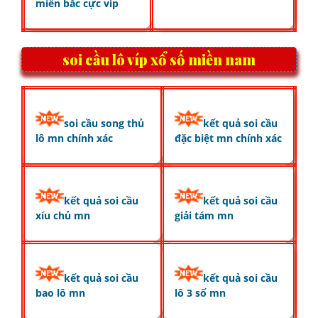
miền bắc cực vip
soi cầu lô víp xổ số miền nam
soi cầu song thủ
kết quả soi cầu
lô mn chính xác
đặc biệt mn chính xác
kết quả soi cầu
kết quả soi cầu
xíu chủ mn
giải tám mn
kết quả soi cầu
kết quả soi cầu
bao lô mn
lô 3 số mn