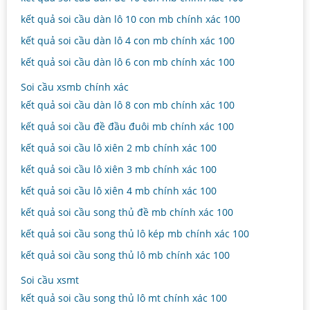
kết quả soi cầu dàn lô 10 con mb chính xác 100
kết quả soi cầu dàn lô 4 con mb chính xác 100
kết quả soi cầu dàn lô 6 con mb chính xác 100
Soi cầu xsmb chính xác
kết quả soi cầu dàn lô 8 con mb chính xác 100
kết quả soi cầu đề đầu đuôi mb chính xác 100
kết quả soi cầu lô xiên 2 mb chính xác 100
kết quả soi cầu lô xiên 3 mb chính xác 100
kết quả soi cầu lô xiên 4 mb chính xác 100
kết quả soi cầu song thủ đề mb chính xác 100
kết quả soi cầu song thủ lô kép mb chính xác 100
kết quả soi cầu song thủ lô mb chính xác 100
Soi cầu xsmt
kết quả soi cầu song thủ lô mt chính xác 100