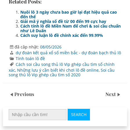
Related Posts:
Nuôi lô 3 ngày chưa bao giờ lại đạt hiệu quả cao
đến thế
Giải mã ý nghĩa số đề từ 00 đến 99 cực hay
Cách tính lô đề Miền Nam để chơi & soi cầu chuẩn
như Lê Duẩn
Cách suy luận lô đề chính xác đến 99.99%
đã câp nhật:
08/05/2026
dự đoán kết quả xổ số miền bắc - dự đoán bạch thủ lô
Tính toán lô đề
Cách soi cầu song thủ lô Vip ghép cầu tìm số chính
xác
,
Những lưu ý cần biết khi chơi lô đề online
,
Soi cầu
song thủ lô Vip ghép cầu tìm số 2020
Previous
Next
SEARCH