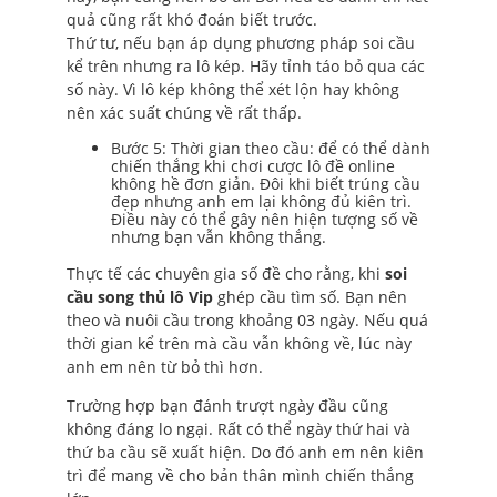
quả cũng rất khó đoán biết trước.
Thứ tư, nếu bạn áp dụng phương pháp soi cầu
kể trên nhưng ra lô kép. Hãy tỉnh táo bỏ qua các
số này. Vì lô kép không thể xét lộn hay không
nên xác suất chúng về rất thấp.
Bước 5: Thời gian theo cầu: để có thể dành
chiến thắng khi chơi cược lô đề online
không hề đơn giản. Đôi khi biết trúng cầu
đẹp nhưng anh em lại không đủ kiên trì.
Điều này có thể gây nên hiện tượng số về
nhưng bạn vẫn không thắng.
Thực tế các chuyên gia số đề cho rằng, khi
soi
cầu song thủ lô Vip
ghép cầu tìm số. Bạn nên
theo và nuôi cầu trong khoảng 03 ngày. Nếu quá
thời gian kể trên mà cầu vẫn không về, lúc này
anh em nên từ bỏ thì hơn.
Trường hợp bạn đánh trượt ngày đầu cũng
không đáng lo ngại. Rất có thể ngày thứ hai và
thứ ba cầu sẽ xuất hiện. Do đó anh em nên kiên
trì để mang về cho bản thân mình chiến thắng