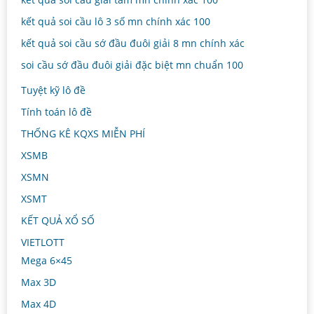
kết quả soi cầu lô 3 số mn chính xác 100
kết quả soi cầu sớ đầu đuôi giải 8 mn chính xác
soi cầu sớ đầu đuôi giải đặc biệt mn chuẩn 100
Tuyệt kỹ lô đề
Tính toán lô đề
THỐNG KÊ KQXS MIỄN PHÍ
XSMB
XSMN
XSMT
KẾT QUẢ XỔ SỐ
VIETLOTT
Mega 6×45
Max 3D
Max 4D