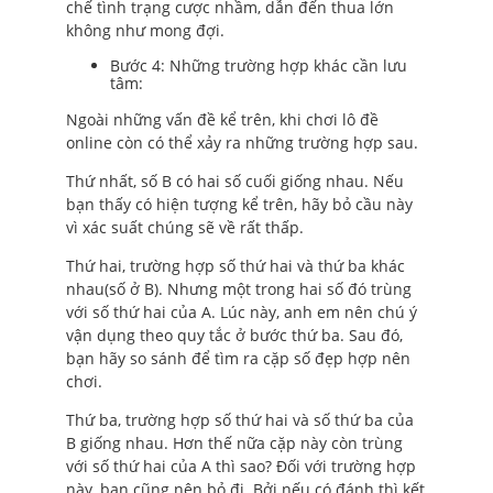
chế tình trạng cược nhầm, dẫn đến thua lớn
không như mong đợi.
Bước 4: Những trường hợp khác cần lưu
tâm:
Ngoài những vấn đề kể trên, khi chơi lô đề
online còn có thể xảy ra những trường hợp sau.
Thứ nhất, số B có hai số cuối giống nhau. Nếu
bạn thấy có hiện tượng kể trên, hãy bỏ cầu này
vì xác suất chúng sẽ về rất thấp.
Thứ hai, trường hợp số thứ hai và thứ ba khác
nhau(số ở B). Nhưng một trong hai số đó trùng
với số thứ hai của A. Lúc này, anh em nên chú ý
vận dụng theo quy tắc ở bước thứ ba. Sau đó,
bạn hãy so sánh để tìm ra cặp số đẹp hợp nên
chơi.
Thứ ba, trường hợp số thứ hai và số thứ ba của
B giống nhau. Hơn thế nữa cặp này còn trùng
với số thứ hai của A thì sao? Đối với trường hợp
này, bạn cũng nên bỏ đi. Bởi nếu có đánh thì kết