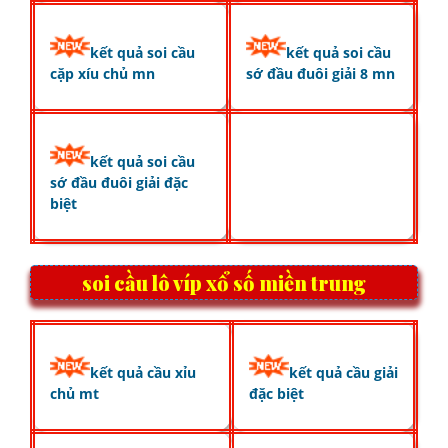
kết quả soi cầu
kết quả soi cầu
cặp xíu chủ mn
sớ đầu đuôi giải 8 mn
kết quả soi cầu
sớ đầu đuôi giải đặc
biệt
soi cầu lô víp xổ số miền trung
kết quả cầu xỉu
kết quả cầu giải
chủ mt
đặc biệt